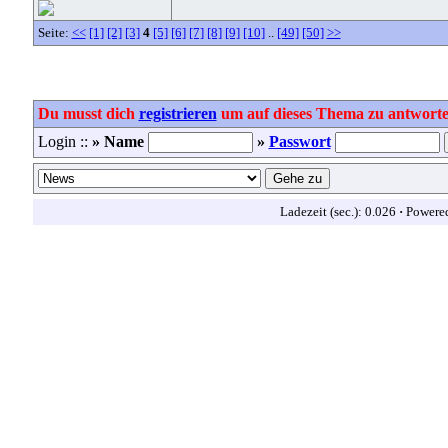
Seite:
<<
[1]
[2]
[3]
4
[5]
[6]
[7]
[8]
[9]
[10]
..
[49]
[50]
>>
Du musst dich
registrieren
um auf dieses Thema zu antworte
Login ::
» Name
»
Passwort
Ladezeit (sec.): 0.026
·
Powere