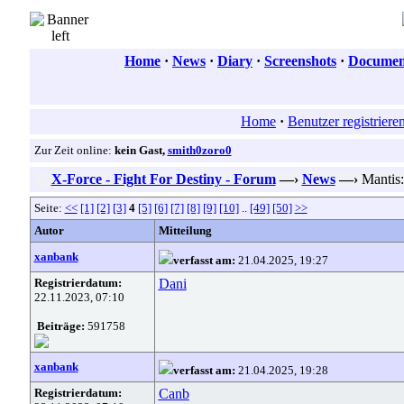
Home
·
News
·
Diary
·
Screenshots
·
Document
Home
·
Benutzer registriere
Zur Zeit online:
kein Gast,
smith0zoro0
X-Force - Fight For Destiny - Forum
—›
News
—›
Mantis:
Seite:
<<
[1]
[2]
[3]
4
[5]
[6]
[7]
[8]
[9]
[10]
..
[49]
[50]
>>
Autor
Mitteilung
xanbank
verfasst am:
21.04.2025, 19:27
Registrierdatum:
Dani
22.11.2023, 07:10
Beiträge:
591758
xanbank
verfasst am:
21.04.2025, 19:28
Registrierdatum:
Canb