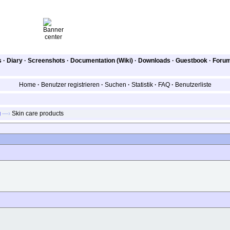
s
·
Diary
·
Screenshots
·
Documentation (Wiki)
·
Downloads
·
Guestbook
·
Foru
Home
·
Benutzer registrieren
·
Suchen
·
Statistik
·
FAQ
·
Benutzerliste
g
—›
Skin care products