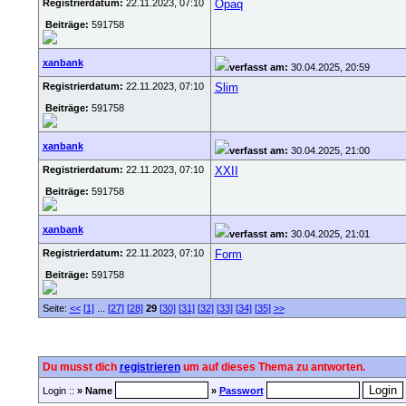
Registrierdatum:
22.11.2023, 07:10
Opaq
Beiträge:
591758
xanbank
verfasst am:
30.04.2025, 20:59
Registrierdatum:
22.11.2023, 07:10
Slim
Beiträge:
591758
xanbank
verfasst am:
30.04.2025, 21:00
Registrierdatum:
22.11.2023, 07:10
XXII
Beiträge:
591758
xanbank
verfasst am:
30.04.2025, 21:01
Registrierdatum:
22.11.2023, 07:10
Form
Beiträge:
591758
Seite:
<<
[1]
...
[27]
[28]
29
[30]
[31]
[32]
[33]
[34]
[35]
>>
Du musst dich
registrieren
um auf dieses Thema zu antworten.
Login ::
» Name
»
Passwort