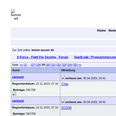
Home
·
New
Zur Zeit online:
keiner ausser dir
X-Force - Fight For Destiny - Forum
—›
Quellcode / Programmierun
Seite:
<<
[1]
...
[27]
[28]
29
[30]
[31]
[32]
[33]
[34]
[35]
>>
Autor
Mitteilung
xanbank
verfasst am:
30.04.2025, 20:41
Registrierdatum:
22.11.2023, 07:10
Char
Beiträge:
591758
xanbank
verfasst am:
30.04.2025, 20:42
Registrierdatum:
22.11.2023, 07:10
SOXM
Beiträge:
591758