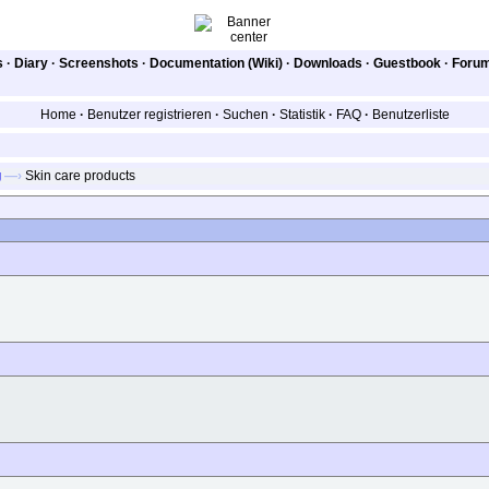
s
·
Diary
·
Screenshots
·
Documentation (Wiki)
·
Downloads
·
Guestbook
·
Foru
Home
·
Benutzer registrieren
·
Suchen
·
Statistik
·
FAQ
·
Benutzerliste
g
—›
Skin care products