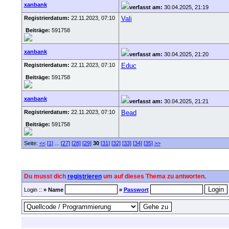
xanbank
verfasst am:
30.04.2025, 21:19
Registrierdatum:
22.11.2023, 07:10
Vali
Beiträge:
591758
xanbank
verfasst am:
30.04.2025, 21:20
Registrierdatum:
22.11.2023, 07:10
Educ
Beiträge:
591758
xanbank
verfasst am:
30.04.2025, 21:21
Registrierdatum:
22.11.2023, 07:10
Bead
Beiträge:
591758
Seite:
<<
[1]
...
[27]
[28]
[29]
30
[31]
[32]
[33]
[34]
[35]
>>
Du musst dich
registrieren
um auf dieses Thema zu antworten.
Login ::
» Name
»
Passwort