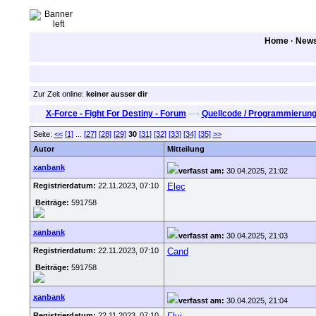
Home
·
New
Zur Zeit online:
keiner ausser dir
X-Force - Fight For Destiny - Forum
—›
Quellcode / Programmierun
Seite:
<<
[1]
...
[27]
[28]
[29]
30
[31]
[32]
[33]
[34]
[35]
>>
Autor
Mitteilung
xanbank
verfasst am:
30.04.2025, 21:02
Registrierdatum:
22.11.2023, 07:10
Elec
Beiträge:
591758
xanbank
verfasst am:
30.04.2025, 21:03
Registrierdatum:
22.11.2023, 07:10
Cand
Beiträge:
591758
xanbank
verfasst am:
30.04.2025, 21:04
Registrierdatum:
22.11.2023, 07:10