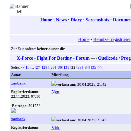
Home
·
News
·
Diary
·
Screenshots
·
Document
Home
·
Benutzer registriere
Zur Zeit online:
keiner ausser dir
X-Force - Fight For Destiny - Forum
—›
Quellcode / Pr
Seite:
<<
[1]
...
[27]
[28]
[29]
[30]
[31]
32
[33]
[34]
[35]
>>
Autor
Mitteilung
xanbank
verfasst am:
30.04.2025, 21:42
Registrierdatum:
Nett
22.11.2023, 07:10
Beiträge:
591758
xanbank
verfasst am:
30.04.2025, 21:43
Registrierdatum:
Vide