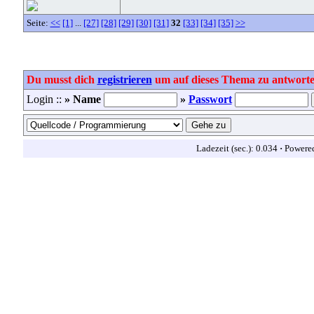
Seite:
<<
[1]
...
[27]
[28]
[29]
[30]
[31]
32
[33]
[34]
[35]
>>
Du musst dich
registrieren
um auf dieses Thema zu antworte
Login ::
» Name
»
Passwort
Ladezeit (sec.): 0.034
·
Powere