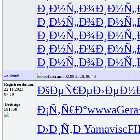
Ð¸Ð½Ñ„Ð¾
Ð¸Ð½Ñ„
Ð¸Ð½Ñ„Ð¾
Ð¸Ð½Ñ„
Ð¸Ð½Ñ„Ð¾
Ð¸Ð½Ñ„
Ð¸Ð½Ñ„Ð¾
Ð¸Ð½Ñ„
Ð¸Ð½Ñ„Ð¾
Ð¸Ð½Ñ„
xanbank
verfasst am:
02.08.2026, 06:43
Registrierdatum:
ÐšÐµÑ€Ðµ
Ð›ÐµÐ½
22.11.2023,
07:10
Beiträge:
Ð¡Ñ‚Ñ€Ð°
wwwa
Gera
591758
Ð›Ð¸Ñ‚Ð
Yama
visc
F