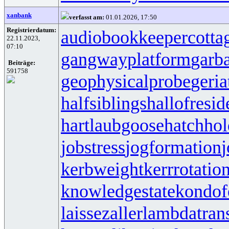
xanbank
verfasst am:
01.01.2026, 17:50
Registrierdatum:
audiobookkeeper
cotta
22.11.2023,
07:10
gangwayplatform
garb
Beiträge:
591758
geophysicalprobe
geria
halfsiblings
hallofresi
hartlaubgoose
hatchho
jobstress
jogformation
j
kerbweight
kerrrotatio
knowledgestate
kondof
laissezaller
lambdatrans