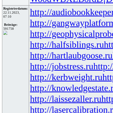
Registrierdatum:
http://audiobookkeeper
22.11.2023,
07:10
http://gangwayplatfor
Beiträge:
591758
http://geophysicalprob
http://halfsiblings.ru
ht
http://hartlaubgoose.ru
http://jobstress.ru
http:
http://kerbweight.ru
htt
http://knowledgestate.
http://laissezaller.ru
htt
http://lasercalibration.