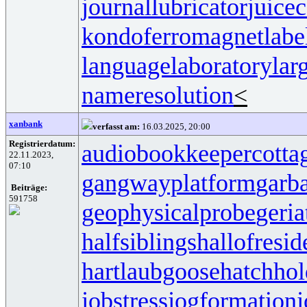
journallubricator
juicec
kondoferromagnet
labe
languagelaboratory
lar
nameresolution
<
xanbank
verfasst am:
16.03.2025, 20:00
Registrierdatum:
audiobookkeeper
cotta
22.11.2023,
07:10
gangwayplatform
garb
Beiträge:
591758
geophysicalprobe
geria
halfsiblings
hallofresi
hartlaubgoose
hatchho
jobstress
jogformation
j