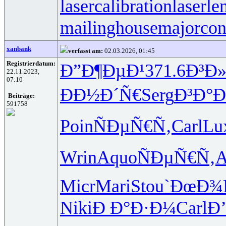
lasercalibration
laserle
mailinghouse
majorcon
xanbank
verfasst am:
02.03.2026, 01:45
Registrierdatum:
Ð”Ð¶ÐµÐ¹
371.6
Ð³Ð»
22.11.2023,
07:10
ÐÐ½Ð´Ñ€
Serg
Ð³Ð°Ð
Beiträge:
591758
Poin
ÑÐµÑ€Ñ‚
Carl
Lu
Wrin
Aquo
ÑÐµÑ€Ñ‚
A
Micr
Mari
Stou
`ÐœÐ¾
Niki
Ð Ð°Ð·Ð¼
Carl
Ð