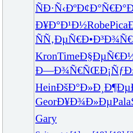
ÑÐ·Ñ‹Ðº
Ð¢Ð°Ñ€Ð°
Ð
Ð¥Ð°Ð¹Ð½
Robe
Pica
ÑÑ‚ÐµÑ€
Ð•Ð³Ð¾Ñ€
Kron
Time
Ð§ÐµÑ€Ð
Ð—Ð¾Ñ€ÑŒ
Ð¡ÑƒÐ
Hein
ÐšÐ°Ð»Ð¸
Ð¶Ðµ
Geor
Ð¥Ð¾Ð»Ðµ
Pala
Gary