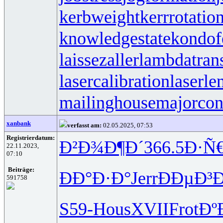
kerbweight
kerrrotatio
knowledgestate
kondof
laissezaller
lambdatrans
lasercalibration
laserle
mailinghouse
majorcon
xanbank
verfasst am:
02.05.2025, 07:53
Registrierdatum:
Ð²Ð¾Ð¶Ð´
366.5
Ð·Ñ
22.11.2023,
07:10
Beiträge:
ÐÐ°Ð·Ð°
Jerr
ÐÐµÐ³
591758
S59-
Hous
XVII
Frot
Ðº