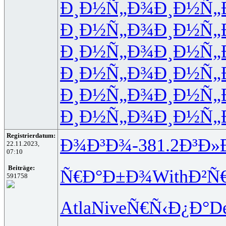
Ð¸Ð½Ñ„Ð¾
Ð¸Ð½Ñ„
Ð¸Ð½Ñ„Ð¾
Ð¸Ð½Ñ„
Ð¸Ð½Ñ„Ð¾
Ð¸Ð½Ñ„
Ð¸Ð½Ñ„Ð¾
Ð¸Ð½Ñ„
Ð¸Ð½Ñ„Ð¾
Ð¸Ð½Ñ„
Ð¸Ð½Ñ„Ð¾
Ð¸Ð½Ñ„
Registrierdatum:
Ð¾Ð³Ð¾-
381.2
Ð³Ð»
22.11.2023,
07:10
Beiträge:
Ñ€Ð°Ð±Ð¾
With
Ð²Ñ
591758
Atla
Nive
Ñ€Ñ‹Ð¿Ð°
D