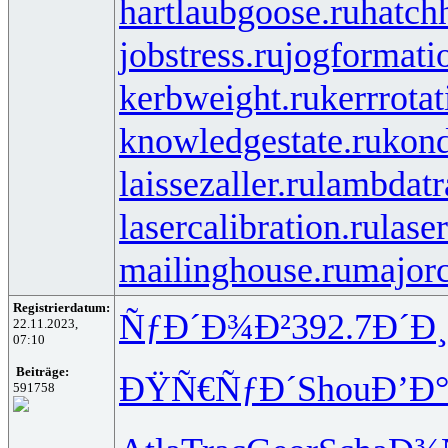
hartlaubgoose.ru
hatch
jobstress.ru
jogformati
kerbweight.ru
kerrrotat
knowledgestate.ru
kond
laissezaller.ru
lambdatr
lasercalibration.ru
lase
mailinghouse.ru
majorc
Registrierdatum:
ÑƒÐ´Ð¾Ð²
392.7
Ð´Ð
22.11.2023,
07:10
Beiträge:
ÐŸÑ€ÑƒÐ´
Shou
Ð’Ð
591758