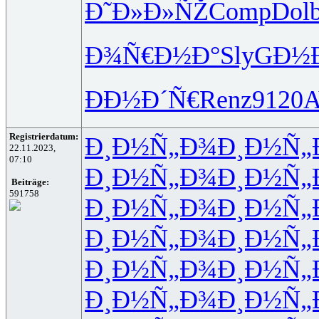
Ð˜Ð»Ð»ÑŽ
Comp
Dol
Ð¾Ñ€Ð½Ð°
SlyG
Ð½
ÐÐ½Ð´Ñ€
Renz
9120
Registrierdatum:
Ð¸Ð½Ñ„Ð¾
Ð¸Ð½Ñ„
22.11.2023,
07:10
Ð¸Ð½Ñ„Ð¾
Ð¸Ð½Ñ„
Beiträge:
591758
Ð¸Ð½Ñ„Ð¾
Ð¸Ð½Ñ„
Ð¸Ð½Ñ„Ð¾
Ð¸Ð½Ñ„
Ð¸Ð½Ñ„Ð¾
Ð¸Ð½Ñ„
Ð¸Ð½Ñ„Ð¾
Ð¸Ð½Ñ„