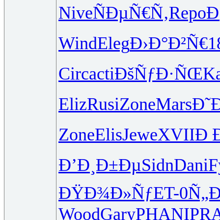
Nive
ÑÐµÑ€Ñ‚
Repo
Ð
Wind
Eleg
Ð›Ð°Ð²Ñ€
1
Circ
acti
ÐšÑƒÐ·ÑŒ
Ka
Eliz
Rusi
Zone
Mars
Ð˜
Zone
Elis
Jewe
XVII
Ð 
Ð’Ð¸Ð±Ðµ
Sidn
Dani
F
ÐŸÐ¾Ð»Ñƒ
ET-0
Ñ„Ð
Wood
Gary
PHAN
IPR