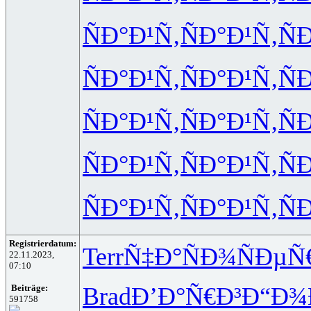
ÑÐ°Ð¹Ñ‚
ÑÐ°Ð¹Ñ‚
Ñ
ÑÐ°Ð¹Ñ‚
ÑÐ°Ð¹Ñ‚
Ñ
ÑÐ°Ð¹Ñ‚
ÑÐ°Ð¹Ñ‚
Ñ
ÑÐ°Ð¹Ñ‚
ÑÐ°Ð¹Ñ‚
Ñ
ÑÐ°Ð¹Ñ‚
ÑÐ°Ð¹Ñ‚
Ñ
Registrierdatum:
Terr
Ñ‡Ð°ÑÐ¾
ÑÐµÑ
22.11.2023,
07:10
Brad
Ð’Ð°Ñ€Ð³
Ð“Ð¾
Beiträge:
591758