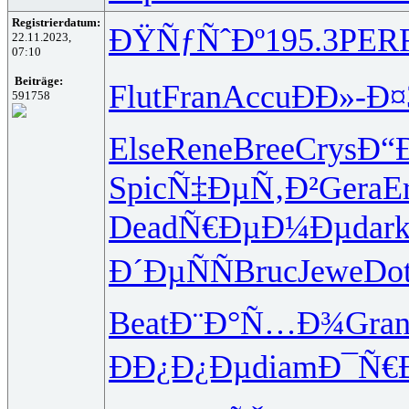
Registrierdatum:
ÐŸÑƒÑˆÐº
195.3
PER
22.11.2023,
07:10
Beiträge:
Flut
Fran
Accu
ÐÐ»-Ð¤
591758
Else
Rene
Bree
Crys
Ð“
Spic
Ñ‡ÐµÑ‚Ð²
Gera
E
Dead
Ñ€ÐµÐ¼Ðµ
dar
Ð´ÐµÑÑ
Bruc
Jewe
Do
Beat
Ð¨Ð°Ñ…Ð¾
Gra
ÐÐ¿Ð¿Ðµ
diam
Ð¯Ñ€