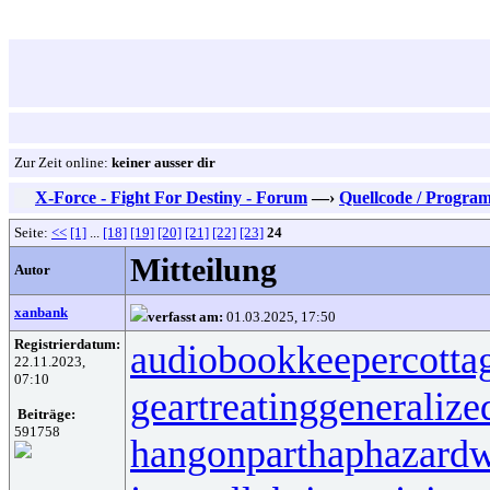
Zur Zeit online:
keiner ausser dir
X-Force - Fight For Destiny - Forum
—›
Quellcode / Progra
Seite:
<<
[1]
...
[18]
[19]
[20]
[21]
[22]
[23]
24
Mitteilung
Autor
xanbank
verfasst am:
01.03.2025, 17:50
Registrierdatum:
audiobookkeeper
cotta
22.11.2023,
07:10
geartreating
generalize
Beiträge:
591758
hangonpart
haphazardw