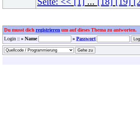
Seite:
<<
[1]
...
[18]
[19]
[
Du musst dich
registrieren
um auf dieses Thema zu antworten.
Login ::
» Name
»
Passwort