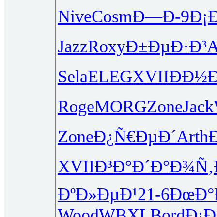
Nive
Cosm
Ð—Ð-9
Ð¡
Jazz
Roxy
Ð±ÐµÐ·Ð³
A
Sela
ELEG
XVII
ÐÐ½
Roge
MORG
Zone
Jack
Zone
Ð¿Ñ€ÐµÐ´
Arth
XVII
Ð³Ð°Ð´Ð°
Ð¾Ñ‚
ÐºÐ»ÐµÐ¹
21-6
ÐœÐ°
Wood
WBXL
Bord
Ð¡