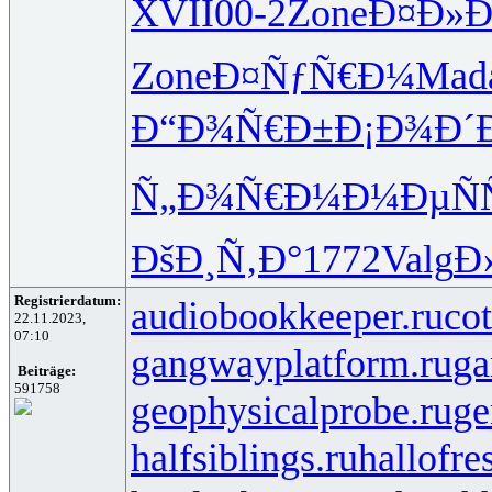
XVII
00-2
Zone
Ð¤Ð»
Zone
Ð¤ÑƒÑ€Ð¼
Mad
Ð“Ð¾Ñ€Ð±
Ð¡Ð¾Ð´
Ñ„Ð¾Ñ€Ð¼
Ð¼ÐµÑÑ
ÐšÐ¸Ñ‚Ð°
1772
Valg
Ð
Registrierdatum:
audiobookkeeper.ru
cot
22.11.2023,
07:10
gangwayplatform.ru
ga
Beiträge:
591758
geophysicalprobe.ru
ge
halfsiblings.ru
hallofre