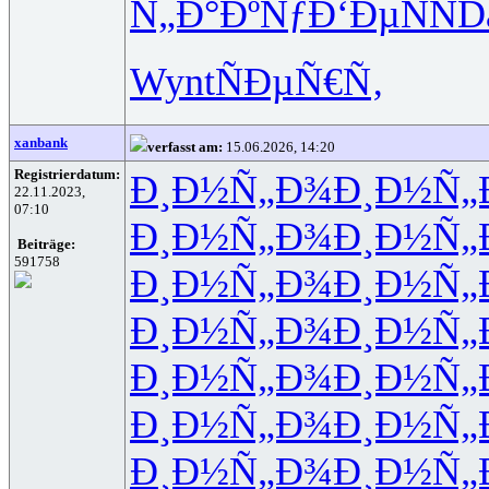
Ñ„Ð°ÐºÑƒ
Ð‘ÐµÑÑ
D
Wynt
ÑÐµÑ€Ñ‚
xanbank
verfasst am:
15.06.2026, 14:20
Registrierdatum:
Ð¸Ð½Ñ„Ð¾
Ð¸Ð½Ñ„
22.11.2023,
07:10
Ð¸Ð½Ñ„Ð¾
Ð¸Ð½Ñ„
Beiträge:
591758
Ð¸Ð½Ñ„Ð¾
Ð¸Ð½Ñ„
Ð¸Ð½Ñ„Ð¾
Ð¸Ð½Ñ„
Ð¸Ð½Ñ„Ð¾
Ð¸Ð½Ñ„
Ð¸Ð½Ñ„Ð¾
Ð¸Ð½Ñ„
Ð¸Ð½Ñ„Ð¾
Ð¸Ð½Ñ„