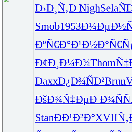
Ð›Ð¸Ñ‚Ð
Nigh
Sela
Ñ
Smob
1953
Ð¼ÐµÐ½Ñ
ÐºÑ€Ð°Ð¹
Ð½Ð°Ñ€Ñ
Ð¢Ð¸Ð¼Ð¾
Thom
Ñ‡
Daxx
Ð¿Ð¾ÑÐ²
Brun
V
ÐšÐ¾Ñ‡Ðµ
Ð Ð¾ÑÑ
Stan
ÐÐ¹Ð²Ð°
XVII
Ñ‚