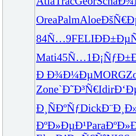
Atla
Trac
Geor
Scha
Ð¾
Orea
Palm
Aloe
ÐšÑ€Ð
84Ñ…9
FELI
ÐÐ±Ðµ
Mati
45Ñ…1
Ð¡ÑƒÐ±
Ð Ð¾Ð¼Ðµ
MORG
Z
Zone
`Ð˜Ð³Ñ€
Idir
Ð‘Ð
Ð¸ÑÐºÑƒ
Dick
Ð¨Ð¸Ð
ÐºÐ»ÐµÐ¹
Para
ÐºÐ»