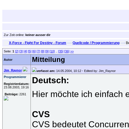
Zur Zeit online:
keiner ausser dir
X-Force - Fight For Destiny - Forum
—›
Quellcode / Programmierung
—›
Be
Seite:
1
[2]
[3]
[4]
[5]
[6]
[7]
[8]
[9]
[10]
..
[35]
[36]
>>
Mitteilung
Autor
Jim_Raynor
verfasst am:
14.05.2004, 10:12
·
Edited by: Jim_Raynor
Programmierer
Deutsch:
Registrierdatum:
23.08.2003, 19:16
Hier möchte ich einfach 
Beiträge:
2261
CVS
CVS bedeutet Concurrent 