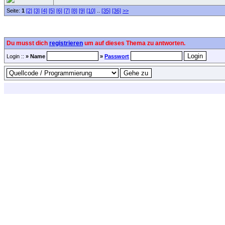
Seite:
1
[2]
[3]
[4]
[5]
[6]
[7]
[8]
[9]
[10]
..
[35]
[36]
>>
Du musst dich
registrieren
um auf dieses Thema zu antworten.
Login ::
» Name
»
Passwort