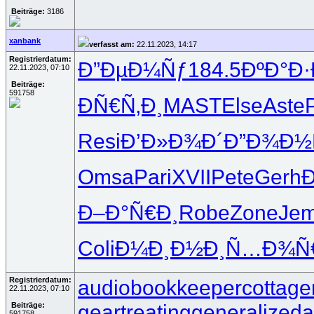
Beiträge:
3186
xanbank
verfasst am:
22.11.2023, 14:17
Registrierdatum:
Ð”ÐµÐ¼Ñƒ
184.5
ÐºÐ°Ð·
22.11.2023, 07:10
Beiträge:
591758
ÐÑ€Ñ‚Ð¸
MAST
Else
Aste
Resi
Ð’Ð»Ð¾Ð´
Ð”Ð¾Ð½
Omsa
Pari
XVII
Pete
Gerh
Ð–Ð°Ñ€Ð¸
Robe
Zone
Je
Coli
Ð¼Ð¸Ð½Ð¸
Ñ…Ð¾Ñ
Registrierdatum:
audiobookkeeper
cottage
22.11.2023, 07:10
geartreating
generalizeda
Beiträge:
591758