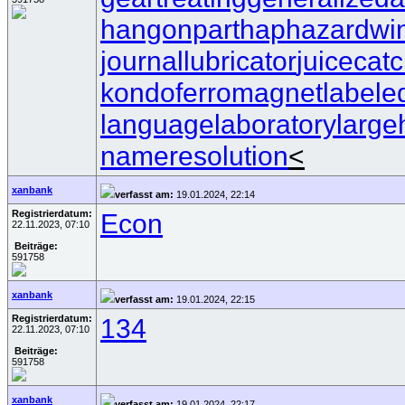
hangonpart
haphazardwi
journallubricator
juicecat
kondoferromagnet
labele
languagelaboratory
large
nameresolution
<
xanbank
verfasst am:
19.01.2024, 22:14
Registrierdatum:
Econ
22.11.2023, 07:10
Beiträge:
591758
xanbank
verfasst am:
19.01.2024, 22:15
Registrierdatum:
134
22.11.2023, 07:10
Beiträge:
591758
xanbank
verfasst am:
19.01.2024, 22:17