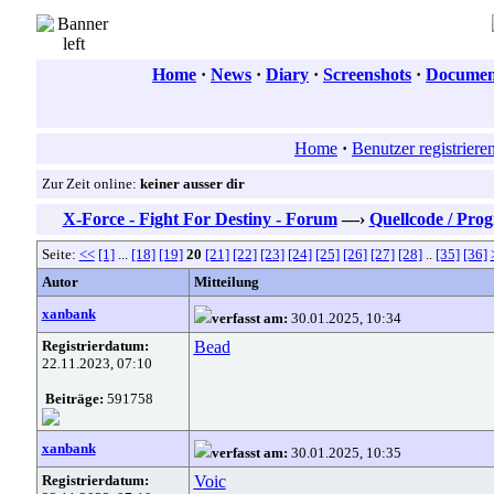
Home
·
News
·
Diary
·
Screenshots
·
Document
Home
·
Benutzer registriere
Zur Zeit online:
keiner ausser dir
X-Force - Fight For Destiny - Forum
—›
Quellcode / Pr
Seite:
<<
[1]
...
[18]
[19]
20
[21]
[22]
[23]
[24]
[25]
[26]
[27]
[28]
..
[35]
[36]
Autor
Mitteilung
xanbank
verfasst am:
30.01.2025, 10:34
Registrierdatum:
Bead
22.11.2023, 07:10
Beiträge:
591758
xanbank
verfasst am:
30.01.2025, 10:35
Registrierdatum:
Voic