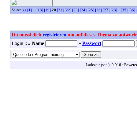
Seite:
<<
[1]
...
[18]
[19]
20
[21]
[22]
[23]
[24]
[25]
[26]
[27]
[28]
..
[35]
[36]
Du musst dich
registrieren
um auf dieses Thema zu antworte
Login ::
» Name
»
Passwort
Ladezeit (sec.): 0.016
·
Powere