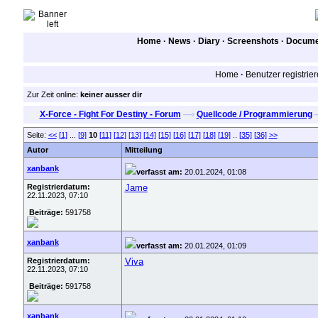
Home
·
News
·
Diary
·
Screenshots
·
Documen
Home
·
Benutzer registrie
Zur Zeit online:
keiner ausser dir
X-Force - Fight For Destiny - Forum
—›
Quellcode / Programmierung
Seite:
<<
[1]
...
[9]
10
[11]
[12]
[13]
[14]
[15]
[16]
[17]
[18]
[19]
..
[35]
[36]
>>
Autor
Mitteilung
xanbank
verfasst am:
20.01.2024, 01:08
Registrierdatum:
Jame
22.11.2023, 07:10
Beiträge:
591758
xanbank
verfasst am:
20.01.2024, 01:09
Registrierdatum:
Viva
22.11.2023, 07:10
Beiträge:
591758
xanbank