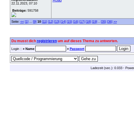
Road
22.11.2023, 07:10
Beiträge:
591758
Seite:
<<
[1]
...
[9]
10
[11]
[12]
[13]
[14]
[15]
[16]
[17]
[18]
[19]
..
[35]
[36]
>>
Du musst dich
registrieren
um auf dieses Thema zu antworten.
Login ::
» Name
»
Passwort
Ladezeit (sec.): 0.033
·
Powe