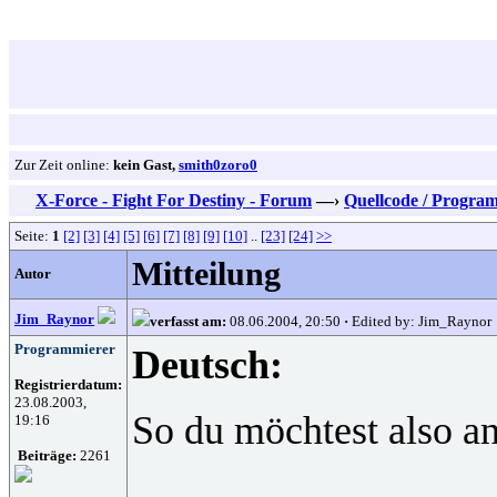
Zur Zeit online:
kein Gast,
smith0zoro0
X-Force - Fight For Destiny - Forum
—›
Quellcode / Progra
Seite:
1
[2]
[3]
[4]
[5]
[6]
[7]
[8]
[9]
[10]
..
[23]
[24]
>>
Mitteilung
Autor
Jim_Raynor
verfasst am:
08.06.2004, 20:50
·
Edited by: Jim_Raynor
Programmierer
Deutsch:
Registrierdatum:
23.08.2003,
So du möchtest also an
19:16
Beiträge:
2261