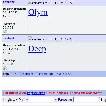
xanbank
verfasst am:
20.01.2024, 17:27
Registrierdatum:
Olym
22.11.2023,
07:10
Beiträge:
591758
xanbank
verfasst am:
20.01.2024, 17:28
Registrierdatum:
Deep
22.11.2023,
07:10
Beiträge:
591758
Seite:
1
[2]
[3]
[4]
[5]
[6]
[7]
[8]
[9]
[10]
..
[23]
[24]
>>
Du musst dich
registrieren
um auf dieses Thema zu antworten.
Login ::
» Name
»
Passwort