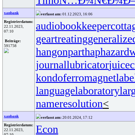
Timo
Ñ…Ð¾Ñ€Ð¾
Ð
xanbank
verfasst am:
01.12.2023, 16:06
Registrierdatum:
audiobookkeeper
cotta
22.11.2023,
07:10
geartreating
generalize
Beiträge:
591758
hangonpart
haphazardw
journallubricator
juicec
kondoferromagnet
labe
languagelaboratory
lar
nameresolution
<
xanbank
verfasst am:
20.01.2024, 17:12
Registrierdatum:
Econ
22.11.2023,
07:10