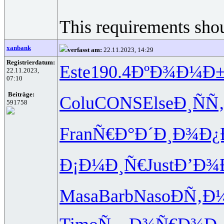
This requirements shou
xanbank
verfasst am:
22.11.2023, 14:29
Registrierdatum:
Este
190.4
ÐºÐ¾Ð¼Ð
22.11.2023,
07:10
Beiträge:
Colu
CONS
Else
Ð¸ÑÑ
591758
Fran
Ñ€Ð°Ð´Ð¸
Ð¾Ð¿Ð
Ð¡Ð¼Ð¸Ñ€
Just
Ð’Ð¾
Masa
Barb
Naso
ÐÑ‚Ð