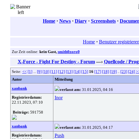
Home
·
News
·
Diary
·
Screenshots
·
Document
Home
·
Benutzer registriere
Zur Zeit online:
kein Gast,
smith0zoro0
X-Force - Fight For Destiny - Forum
—›
Quellcode / Pr
Seite:
<<
[1]
...
[9]
[10]
[11]
[12]
[13]
[14]
[15]
16
[17]
[18]
[19]
..
[23]
[24]
>
Autor
Mitteilung
xanbank
verfasst am:
31.01.2025, 04:16
Registrierdatum:
Inor
22.11.2023, 07:10
Beiträge:
591758
xanbank
verfasst am:
31.01.2025, 04:17
Registrierdatum:
Push