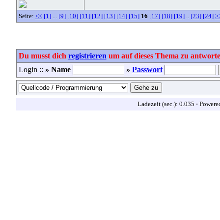
Seite:
<<
[1]
...
[9]
[10]
[11]
[12]
[13]
[14]
[15]
16
[17]
[18]
[19]
..
[23]
[24]
>
Du musst dich
registrieren
um auf dieses Thema zu antworte
Login ::
» Name
»
Passwort
Ladezeit (sec.): 0.035
·
Powere