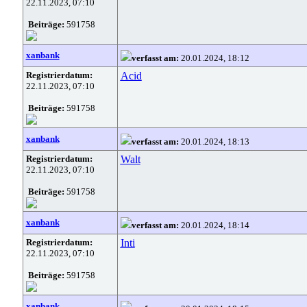
22.11.2023, 07:10
Beiträge:
591758
xanbank
verfasst am:
20.01.2024, 18:12
Registrierdatum:
Acid
22.11.2023, 07:10
Beiträge:
591758
xanbank
verfasst am:
20.01.2024, 18:13
Registrierdatum:
Walt
22.11.2023, 07:10
Beiträge:
591758
xanbank
verfasst am:
20.01.2024, 18:14
Registrierdatum:
Inti
22.11.2023, 07:10
Beiträge:
591758
xanbank