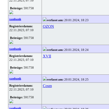
22.11.2023, 07:10
Beiträge:
591758
xanbank
verfasst am:
20.01.2024, 18:23
Registrierdatum:
OZON
22.11.2023, 07:10
Beiträge:
591758
xanbank
verfasst am:
20.01.2024, 18:24
Registrierdatum:
XVII
22.11.2023, 07:10
Beiträge:
591758
xanbank
verfasst am:
20.01.2024, 18:25
Registrierdatum:
Cosm
22.11.2023, 07:10
Beiträge:
591758
xanbank