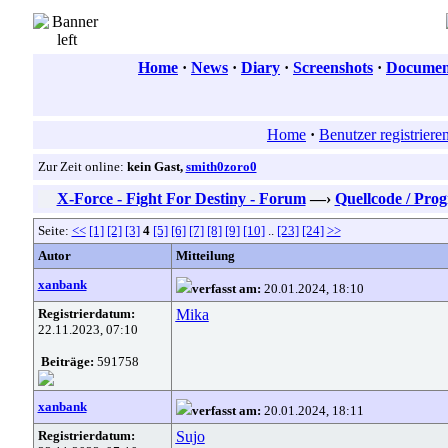
Home
·
News
·
Diary
·
Screenshots
·
Document
Home
·
Benutzer registriere
Zur Zeit online:
kein Gast,
smith0zoro0
X-Force - Fight For Destiny - Forum
—›
Quellcode / Pr
Seite:
<<
[1]
[2]
[3]
4
[5]
[6]
[7]
[8]
[9]
[10]
..
[23]
[24]
>>
Autor
Mitteilung
xanbank
verfasst am:
20.01.2024, 18:10
Registrierdatum:
Mika
22.11.2023, 07:10
Beiträge:
591758
xanbank
verfasst am:
20.01.2024, 18:11
Registrierdatum:
Sujo