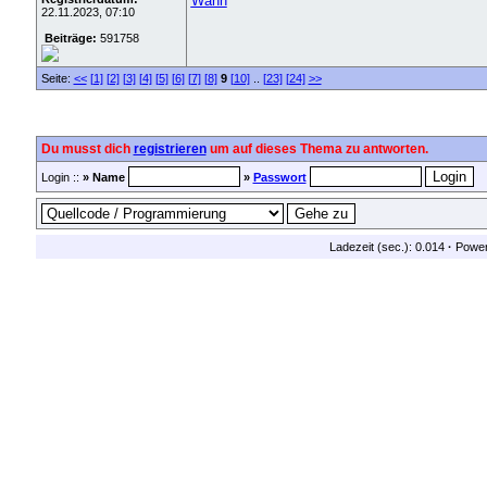
Wann
22.11.2023, 07:10
Beiträge:
591758
Seite:
<<
[1]
[2]
[3]
[4]
[5]
[6]
[7]
[8]
9
[10]
..
[23]
[24]
>>
Du musst dich
registrieren
um auf dieses Thema zu antworten.
Login ::
» Name
»
Passwort
Ladezeit (sec.): 0.014
·
Powe