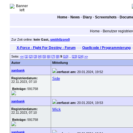
Home
·
News
·
Diary
·
Screenshots
·
Documen
Home
·
Benutzer registrie
Zur Zeit online:
kein Gast,
smith0zoro0
X-Force - Fight For Destiny - Forum
—›
Quellcode / Programmierung
Seite:
<<
[1]
[2]
[3]
[4]
[5]
[6]
[7]
[8]
9
[10]
..
[23]
[24]
>>
Autor
Mitteilung
xanbank
verfasst am:
20.01.2024, 19:52
Registrierdatum:
Side
22.11.2023, 07:10
Beiträge:
591758
xanbank
verfasst am:
20.01.2024, 19:53
Registrierdatum:
Wick
22.11.2023, 07:10
Beiträge:
591758
xanbank