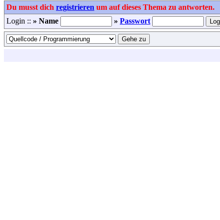
Du musst dich
registrieren
um auf dieses Thema zu antworten.
Login ::
» Name
»
Passwort