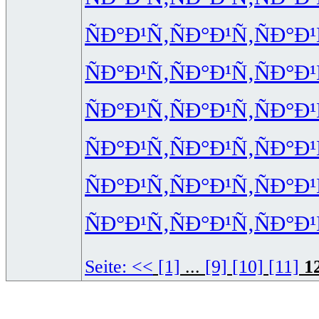
ÑÐ°Ð¹Ñ‚
ÑÐ°Ð¹Ñ‚
ÑÐ°Ð¹
ÑÐ°Ð¹Ñ‚
ÑÐ°Ð¹Ñ‚
ÑÐ°Ð¹
ÑÐ°Ð¹Ñ‚
ÑÐ°Ð¹Ñ‚
ÑÐ°Ð¹
ÑÐ°Ð¹Ñ‚
ÑÐ°Ð¹Ñ‚
ÑÐ°Ð¹
ÑÐ°Ð¹Ñ‚
ÑÐ°Ð¹Ñ‚
ÑÐ°Ð¹
ÑÐ°Ð¹Ñ‚
ÑÐ°Ð¹Ñ‚
ÑÐ°Ð¹
Seite:
<<
[1]
...
[9]
[10]
[11]
1