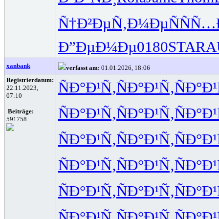
Ñ†Ð²ÐµÑ‚
Ð¼ÐµÑÑ
Ñ…
Ð”ÐµÐ¼Ðµ
0180
STAR
A
xanbank
verfasst am:
01.01.2026, 18:06
Registrierdatum:
ÑÐ°Ð¹Ñ‚
ÑÐ°Ð¹Ñ‚
ÑÐ°Ð¹
22.11.2023,
07:10
ÑÐ°Ð¹Ñ‚
ÑÐ°Ð¹Ñ‚
ÑÐ°Ð¹
Beiträge:
591758
ÑÐ°Ð¹Ñ‚
ÑÐ°Ð¹Ñ‚
ÑÐ°Ð¹
ÑÐ°Ð¹Ñ‚
ÑÐ°Ð¹Ñ‚
ÑÐ°Ð¹
ÑÐ°Ð¹Ñ‚
ÑÐ°Ð¹Ñ‚
ÑÐ°Ð¹
ÑÐ°Ð¹Ñ‚
ÑÐ°Ð¹Ñ‚
ÑÐ°Ð¹