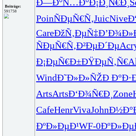
Ð—Ð°Ñ…Ð°
Ð¡Ð¸Ñ€Ð¸
S
Beiträge:
591758
Poin
ÑÐµÑ€Ñ‚
Juic
Nive
Ð
Care
ÐžÑ‚ÐµÑ‡
Ð’Ð¾Ð»
ÑÐµÑ€Ñ‚
Ð²ÐµÐ´Ðµ
Acr
Ð¡ÐµÑ€Ð±
ÐŸÐµÑ‚Ñ€
A
Wind
Ð˜Ð»Ð»ÑŽ
Ð Ð°Ð·
Arts
Arts
Ð‘Ð¾Ñ€Ð¸
Zone
Cafe
Henr
Viva
John
Ð½Ð°
ÐºÐ»ÐµÐ¹
WF-0
ÐºÐ»Ðµ