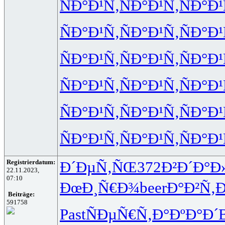
ÑÐ°Ð¹Ñ‚
ÑÐ°Ð¹Ñ‚
ÑÐ°Ð¹
ÑÐ°Ð¹Ñ‚
ÑÐ°Ð¹Ñ‚
ÑÐ°Ð¹
ÑÐ°Ð¹Ñ‚
ÑÐ°Ð¹Ñ‚
ÑÐ°Ð¹
ÑÐ°Ð¹Ñ‚
ÑÐ°Ð¹Ñ‚
ÑÐ°Ð¹
ÑÐ°Ð¹Ñ‚
ÑÐ°Ð¹Ñ‚
ÑÐ°Ð¹
ÑÐ°Ð¹Ñ‚
ÑÐ°Ð¹Ñ‚
ÑÐ°Ð¹
Registrierdatum:
Ð´ÐµÑ‚ÑŒ
372
Ð²Ð´Ð°Ð
22.11.2023,
07:10
ÐœÐ¸Ñ€Ð¾
beer
Ð°Ð²Ñ‚
Beiträge:
591758
Past
ÑÐµÑ€Ñ‚
Ð°ÐºÐ°Ð´