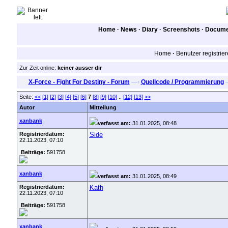
Home
·
News
·
Diary
·
Screenshots
·
Documen
Home
·
Benutzer registrie
Zur Zeit online:
keiner ausser dir
X-Force - Fight For Destiny - Forum
—›
Quellcode / Programmierung
Seite:
<<
[1]
[2]
[3]
[4]
[5]
[6]
7
[8]
[9]
[10]
..
[12]
[13]
>>
Autor
Mitteilung
xanbank
verfasst am:
31.01.2025, 08:48
Registrierdatum:
Side
22.11.2023, 07:10
Beiträge:
591758
xanbank
verfasst am:
31.01.2025, 08:49
Registrierdatum:
Kath
22.11.2023, 07:10
Beiträge:
591758
xanbank