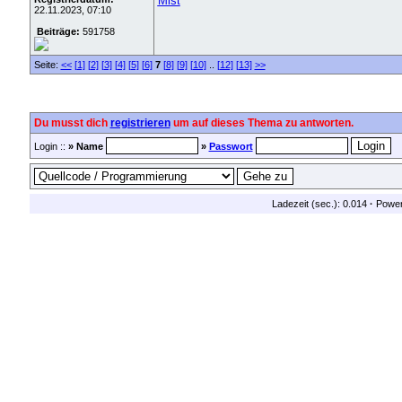
Mist
22.11.2023, 07:10
Beiträge:
591758
Seite:
<<
[1]
[2]
[3]
[4]
[5]
[6]
7
[8]
[9]
[10]
..
[12]
[13]
>>
Du musst dich
registrieren
um auf dieses Thema zu antworten.
Login ::
» Name
»
Passwort
Ladezeit (sec.): 0.014
·
Powe