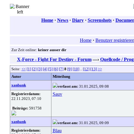
Home
·
News
·
Diary
·
Screenshots
·
Document
Home
·
Benutzer registriere
Zur Zeit online:
keiner ausser dir
X-Force - Fight For Destiny - Forum
—›
Quellcode / Pr
Seite:
<<
[1]
[2]
[3]
[4]
[5]
[6]
[7]
8
[9]
[10]
..
[12]
[13]
>>
Autor
Mitteilung
xanbank
verfasst am:
31.01.2025, 09:08
Registrierdatum:
Sauv
22.11.2023, 07:10
Beiträge:
591758
xanbank
verfasst am:
31.01.2025, 09:09
Registrierdatum:
Blau