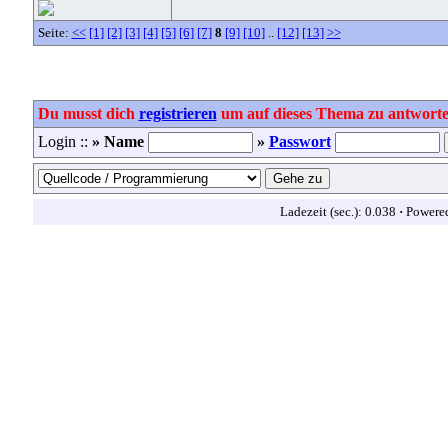
Seite:
<<
[1]
[2]
[3]
[4]
[5]
[6]
[7]
8
[9]
[10]
..
[12]
[13]
>>
Du musst dich
registrieren
um auf dieses Thema zu antworte
Login ::
» Name
»
Passwort
Ladezeit (sec.): 0.038
·
Powere