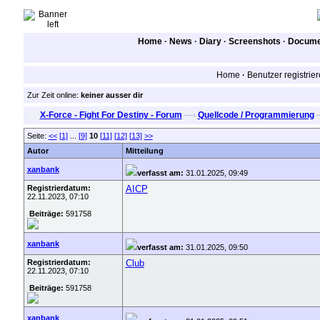
Home
·
News
·
Diary
·
Screenshots
·
Documen
Home
·
Benutzer registrie
Zur Zeit online:
keiner ausser dir
X-Force - Fight For Destiny - Forum
—›
Quellcode / Programmierung
Seite:
<<
[1]
...
[9]
10
[11]
[12]
[13]
>>
Autor
Mitteilung
xanbank
verfasst am:
31.01.2025, 09:49
Registrierdatum:
AICP
22.11.2023, 07:10
Beiträge:
591758
xanbank
verfasst am:
31.01.2025, 09:50
Registrierdatum:
Club
22.11.2023, 07:10
Beiträge:
591758
xanbank