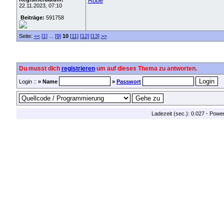
Robe
22.11.2023, 07:10
Beiträge:
591758
Seite:
<<
[1]
...
[9]
10
[11]
[12]
[13]
>>
Du musst dich
registrieren
um auf dieses Thema zu antworten.
Login ::
» Name
»
Passwort
Ladezeit (sec.): 0.027
·
Powe