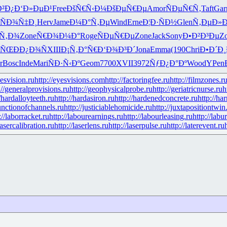
²Ð¿
Ð‘Ð»ÐµÐ¹
Free
ÐšÑ€Ñ‹Ð¼
ÐšÐµÑ€Ðµ
Amor
ÑÐµÑ€Ñ‚
Taft
Gar
ÑÐ¾Ñ‡Ð¸
Herv
Jame
Ð¼Ð°Ñ‚Ðµ
Wind
Erne
Ð¦Ð·ÑÐ½
Glen
Ñ‚ÐµÐ»
²Ñ‚Ð¾
Zone
Ñ€Ð¾Ð¼Ð°
Roge
ÑÐµÑ€Ðµ
Zone
Jack
Sony
Ð•Ð²Ð³Ðµ
Z
ºÑŒ
ÐÐ¿Ð¾Ñ
XIII
Ð¡Ñ‚Ð°Ñ€
Ð‘Ð¾Ð³Ð´
Jona
Emma
(190
Chri
Ð•Ð´Ð
r
Bosc
Inde
Mari
ÑÐ·Ñ‹Ðº
Geom
7700
XVII
3972
ÑƒÐ¿Ð°Ðº
Wood
YPen
yesvision.ru
http://eyesvisions.com
http://factoringfee.ru
http://filmzones.r
://generalprovisions.ru
http://geophysicalprobe.ru
http://geriatricnurse.ru
h
//hardalloyteeth.ru
http://hardasiron.ru
http://hardenedconcrete.ru
http://ha
junctionofchannels.ru
http://justiciablehomicide.ru
http://juxtapositiontwin
://laborracket.ru
http://labourearnings.ru
http://labourleasing.ru
http://labu
lasercalibration.ru
http://laserlens.ru
http://laserpulse.ru
http://laterevent.ru