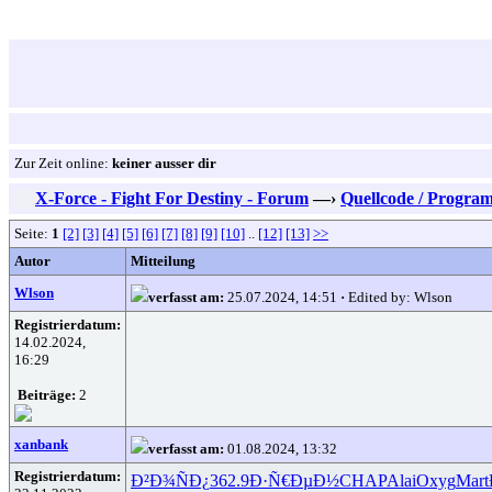
Zur Zeit online:
keiner ausser dir
X-Force - Fight For Destiny - Forum
—›
Quellcode / Progra
Seite:
1
[2]
[3]
[4]
[5]
[6]
[7]
[8]
[9]
[10]
..
[12]
[13]
>>
Autor
Mitteilung
Wlson
verfasst am:
25.07.2024, 14:51
·
Edited by: Wlson
Registrierdatum:
14.02.2024,
16:29
Beiträge:
2
xanbank
verfasst am:
01.08.2024, 13:32
Registrierdatum:
Ð²Ð¾ÑÐ¿
362.9
Ð·Ñ€ÐµÐ½
CHAP
Alai
Oxyg
Mart