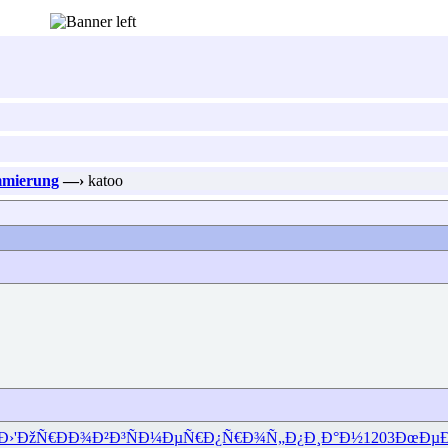
mmierung
—›
katoo
Ð›'ÐžÑ€
ÐÐ¾Ð²Ð³
ÑÐ¼ÐµÑ€
Ð¿Ñ€Ð¾Ñ„
Ð¿Ð¸Ð°Ð½
1203
ÐœÐµÐ