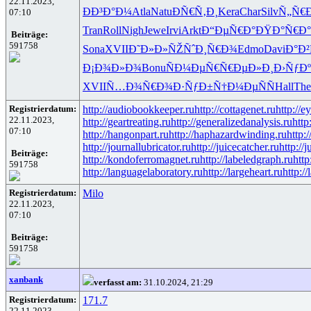
22.11.2023,
ÐÐ³Ð°Ð¼
Atla
Natu
ÐÑ€Ñ‚Ð¸
Kera
Char
Silv
Ñ„Ñ€Ð
07:10
Tran
Roll
Nigh
Jewe
Irvi
Arkt
Ð“ÐµÑ€Ð°
ÐŸÐ°Ñ€Ð°
Beiträge:
591758
Sona
XVII
Ð˜Ð»Ð»ÑŽ
ÑˆÐ¸Ñ€Ð¾
Edmo
Davi
Ð°Ð
Ð¡Ð¾Ð»Ð¾
Bonu
ÑÐ¼ÐµÑ€
Ñ€ÐµÐ»Ð¸
Ð›ÑƒÐ
XVII
Ñ…Ð¾Ñ€Ð¾
Ð·ÑƒÐ±Ñ†
Ð¼ÐµÑÑ
Hall
The
Registrierdatum:
http://audiobookkeeper.ru
http://cottagenet.ru
http://e
22.11.2023,
http://geartreating.ru
http://generalizedanalysis.ru
http
07:10
http://hangonpart.ru
http://haphazardwinding.ru
http:
http://journallubricator.ru
http://juicecatcher.ru
http://
Beiträge:
http://kondoferromagnet.ru
http://labeledgraph.ru
http
591758
http://languagelaboratory.ru
http://largeheart.ru
http://
Registrierdatum:
Milo
22.11.2023,
07:10
Beiträge:
591758
xanbank
verfasst am:
31.10.2024, 21:29
Registrierdatum:
171.7
22.11.2023,