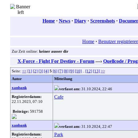
Home
·
News
·
Diary
·
Screenshots
·
Document
Home
·
Benutzer registriere
Zur Zeit online:
keiner ausser dir
X-Force - Fight For Destiny - Forum
—›
Quellcode / Pr
Seite:
<<
[1]
[2]
[3]
[4]
5
[6]
[7]
[8]
[9]
[10]
..
[12]
[13]
>>
Autor
Mitteilung
xanbank
verfasst am:
31.10.2024, 22:46
Registrierdatum:
Cafe
22.11.2023, 07:10
Beiträge:
591758
xanbank
verfasst am:
31.10.2024, 22:47
Registrierdatum:
Park