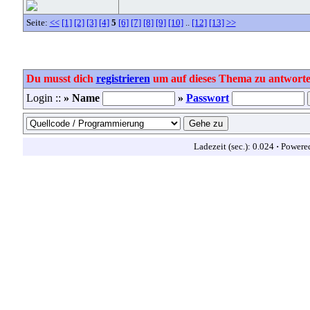
Seite:
<<
[1]
[2]
[3]
[4]
5
[6]
[7]
[8]
[9]
[10]
..
[12]
[13]
>>
Du musst dich
registrieren
um auf dieses Thema zu antworte
Login ::
» Name
»
Passwort
Ladezeit (sec.): 0.024
·
Powere