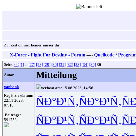
Zur Zeit online:
keiner ausser dir
X-Force - Fight For Destiny - Forum
—›
Quellcode / Progra
Seite:
<<
[1]
...
[27]
[28]
[29]
[30]
[31]
[32]
[33]
[34]
[35]
36
Mitteilung
Autor
xanbank
verfasst am:
15.06.2026, 14:56
Registrierdatum:
ÑÐ°Ð¹Ñ‚
ÑÐ°Ð¹Ñ‚
Ñ
22.11.2023,
07:10
Beiträge:
ÑÐ°Ð¹Ñ‚
ÑÐ°Ð¹Ñ‚
Ñ
591758