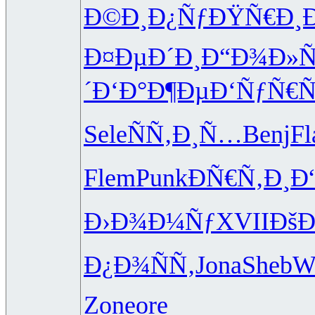
Ð©Ð¸Ð¿Ñƒ
ÐŸÑ€Ð¸
Ð¤ÐµÐ´Ð¸
Ð“Ð¾Ð»Ñ
´
Ð‘Ð°Ð¶Ðµ
Ð‘ÑƒÑ€Ñ
Sele
ÑÑ‚Ð¸Ñ…
Benj
Fl
Flem
Punk
ÐÑ€Ñ‚Ð¸
Ð
Ð›Ð¾Ð¼Ñƒ
XVII
ÐšÐ
Ð¿Ð¾ÑÑ‚
Jona
Sheb
W
Zone
ore