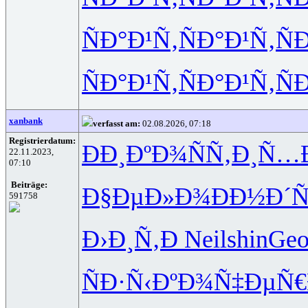
ÑÐ°Ð¹Ñ‚
ÑÐ°Ð¹Ñ‚
Ñ
ÑÐ°Ð¹Ñ‚
ÑÐ°Ð¹Ñ‚
Ñ
xanbank
verfasst am:
02.08.2026, 07:18
Registrierdatum:
ÐÐ¸ÐºÐ¾
ÑÑ‚Ð¸Ñ…
22.11.2023,
07:10
Beiträge:
Ð§ÐµÐ»Ð¾
ÐÐ½Ð´Ñ
591758
Ð›Ð¸Ñ‚Ð
Neil
shin
Geo
ÑÐ·Ñ‹Ðº
Ð¾Ñ‡ÐµÑ€