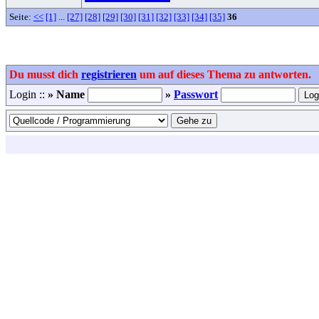
Seite:
<<
[1]
...
[27]
[28]
[29]
[30]
[31]
[32]
[33]
[34]
[35]
36
Du musst dich
registrieren
um auf dieses Thema zu antworten.
Login ::
» Name
»
Passwort