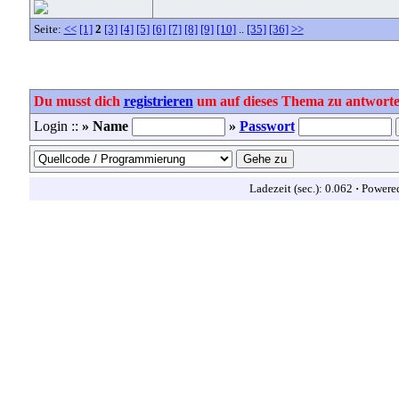
Seite:
<<
[1]
2
[3]
[4]
[5]
[6]
[7]
[8]
[9]
[10]
..
[35]
[36]
>>
Du musst dich
registrieren
um auf dieses Thema zu antworte
Login ::
» Name
»
Passwort
Ladezeit (sec.): 0.062
·
Powere