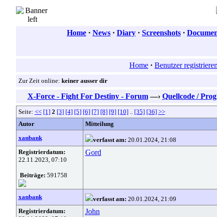
Home
·
News
·
Diary
·
Screenshots
·
Document
Home
·
Benutzer registriere
Zur Zeit online:
keiner ausser dir
X-Force - Fight For Destiny - Forum
—›
Quellcode / Pr
Seite:
<<
[1]
2
[3]
[4]
[5]
[6]
[7]
[8]
[9]
[10]
..
[35]
[36]
>>
Autor
Mitteilung
xanbank
verfasst am:
20.01.2024, 21:08
Registrierdatum:
Gord
22.11.2023, 07:10
Beiträge:
591758
xanbank
verfasst am:
20.01.2024, 21:09
Registrierdatum:
John