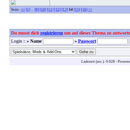
Seite:
<<
[1]
...
[9]
[10]
[11]
[12]
[13]
14
[15]
[16]
>>
Du musst dich
registrieren
um auf dieses Thema zu antworte
Login ::
» Name
»
Passwort
Ladezeit (sec.): 0.028
·
Powere