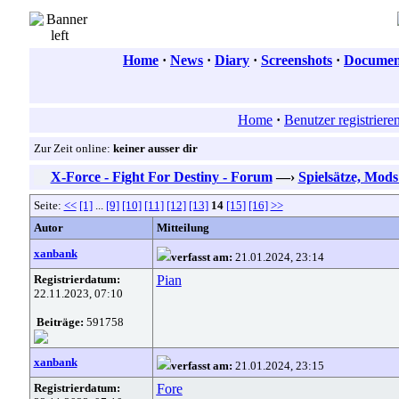
Home
·
News
·
Diary
·
Screenshots
·
Document
Home
·
Benutzer registriere
Zur Zeit online:
keiner ausser dir
X-Force - Fight For Destiny - Forum
—›
Spielsätze, Mod
Seite:
<<
[1]
...
[9]
[10]
[11]
[12]
[13]
14
[15]
[16]
>>
Autor
Mitteilung
xanbank
verfasst am:
21.01.2024, 23:14
Registrierdatum:
Pian
22.11.2023, 07:10
Beiträge:
591758
xanbank
verfasst am:
21.01.2024, 23:15
Registrierdatum:
Fore