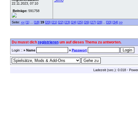
Simo
22.11.2023, 07:10
Beiträge:
591758
Seite:
<<
[1]
...
[18]
19
[20]
[21]
[22]
[23]
[24]
[25]
[26]
[27]
[28]
..
[33]
[34]
>>
Du musst dich
registrieren
um auf dieses Thema zu antworten.
Login ::
» Name
»
Passwort
Ladezeit (sec.): 0.018
·
Powe