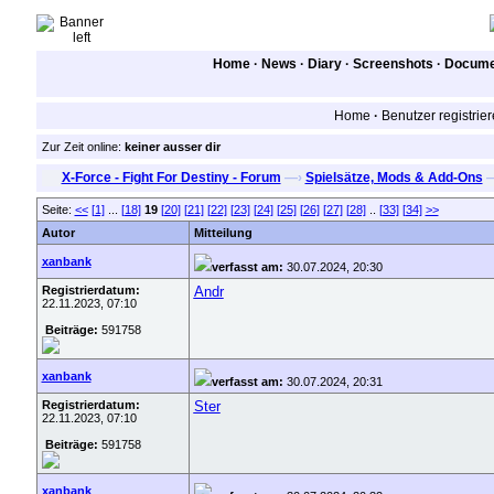
Home
·
News
·
Diary
·
Screenshots
·
Documen
Home
·
Benutzer registrie
Zur Zeit online:
keiner ausser dir
X-Force - Fight For Destiny - Forum
—›
Spielsätze, Mods & Add-Ons
Seite:
<<
[1]
...
[18]
19
[20]
[21]
[22]
[23]
[24]
[25]
[26]
[27]
[28]
..
[33]
[34]
>>
Autor
Mitteilung
xanbank
verfasst am:
30.07.2024, 20:30
Registrierdatum:
Andr
22.11.2023, 07:10
Beiträge:
591758
xanbank
verfasst am:
30.07.2024, 20:31
Registrierdatum:
Ster
22.11.2023, 07:10
Beiträge:
591758
xanbank