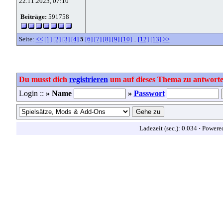
22.11.2023, 07:10
Beiträge:
591758
Seite:
<<
[1]
[2]
[3]
[4]
5
[6]
[7]
[8]
[9]
[10]
..
[12]
[13]
>>
Du musst dich
registrieren
um auf dieses Thema zu antworte
Login ::
» Name
»
Passwort
Ladezeit (sec.): 0.034
·
Powere