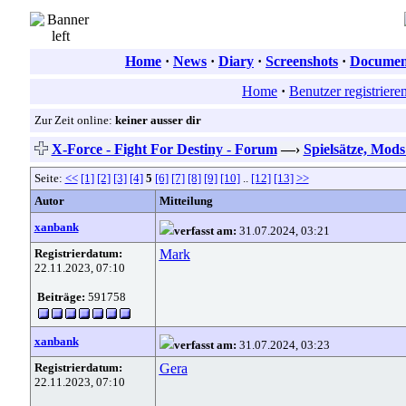
Home
·
News
·
Diary
·
Screenshots
·
Document
Home
·
Benutzer registriere
Zur Zeit online:
keiner ausser dir
X-Force - Fight For Destiny - Forum
—›
Spielsätze, Mod
Seite:
<<
[1]
[2]
[3]
[4]
5
[6]
[7]
[8]
[9]
[10]
..
[12]
[13]
>>
Autor
Mitteilung
xanbank
verfasst am:
31.07.2024, 03:21
Registrierdatum:
Mark
22.11.2023, 07:10
Beiträge:
591758
xanbank
verfasst am:
31.07.2024, 03:23
Registrierdatum:
Gera
22.11.2023, 07:10