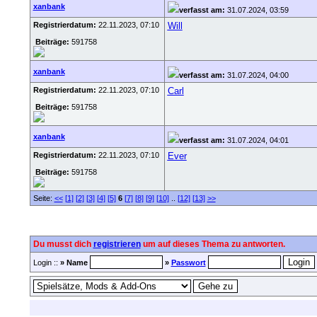
xanbank
verfasst am:
31.07.2024, 03:59
Registrierdatum:
22.11.2023, 07:10
Will
Beiträge:
591758
xanbank
verfasst am:
31.07.2024, 04:00
Registrierdatum:
22.11.2023, 07:10
Carl
Beiträge:
591758
xanbank
verfasst am:
31.07.2024, 04:01
Registrierdatum:
22.11.2023, 07:10
Ever
Beiträge:
591758
Seite:
<<
[1]
[2]
[3]
[4]
[5]
6
[7]
[8]
[9]
[10]
..
[12]
[13]
>>
Du musst dich
registrieren
um auf dieses Thema zu antworten.
Login ::
» Name
»
Passwort