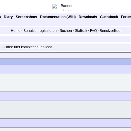
s
·
Diary
·
Screenshots
·
Documentation (Wiki)
·
Downloads
·
Guestbook
·
Foru
Home
·
Benutzer registrieren
·
Suchen
·
Statistik
·
FAQ
·
Benutzerliste
—›
Idee fuer komplet neues Mod