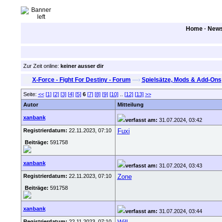
Home
·
New
Zur Zeit online:
keiner ausser dir
X-Force - Fight For Destiny - Forum
—›
Spielsätze, Mods & Add-Ons
Seite:
<<
[1]
[2]
[3]
[4]
[5]
6
[7]
[8]
[9]
[10]
..
[12]
[13]
>>
Autor
Mitteilung
xanbank
verfasst am:
31.07.2024, 03:42
Registrierdatum:
22.11.2023, 07:10
Fuxi
Beiträge:
591758
xanbank
verfasst am:
31.07.2024, 03:43
Registrierdatum:
22.11.2023, 07:10
Zone
Beiträge:
591758
xanbank
verfasst am:
31.07.2024, 03:44
Registrierdatum:
22.11.2023, 07:10