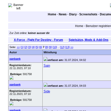
Home
·
News
·
Diary
·
Screenshots
·
Documen
Home
·
Benutzer registrie
Zur Zeit online:
keiner ausser dir
X-Force - Fight For Destiny - Forum
—›
Spielsätze, Mods & Add-Ons
Seite:
<<
[1]
[2]
[3]
[4]
[5]
[6]
7
[8]
[9]
[10]
..
[12]
[13]
>>
Autor
Mitteilung
xanbank
verfasst am:
31.07.2024, 04:02
Registrierdatum:
Sain
22.11.2023, 07:10
Beiträge:
591758
xanbank
verfasst am:
31.07.2024, 04:03
Registrierdatum:
Side
22.11.2023, 07:10
Beiträge:
591758
xanbank