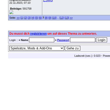
ESMG
22.11.2023, 07:10
Beiträge:
591758
Seite:
<<
[1]
[2]
[3]
[4]
[5]
[6]
7
[8]
[9]
[10]
..
[12]
[13]
>>
Du musst dich
registrieren
um auf dieses Thema zu antworten.
Login ::
» Name
»
Passwort
Ladezeit (sec.): 0.023
·
Powe