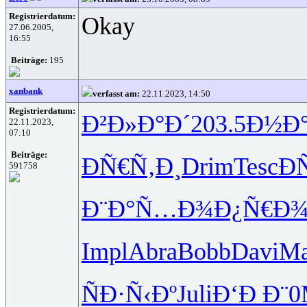
Registrierdatum:
Okay
27.06.2005,
16:55
Beiträge:
195
xanbank
verfasst am:
22.11.2023, 14:50
Registrierdatum:
Ð²Ð»Ð°Ð´
203.5
Ð½Ð
22.11.2023,
07:10
Beiträge:
ÐÑ€Ñ‚Ð¸
Drim
Tesc
Ð
591758
Ð¨Ð°Ñ…Ð¾
Ð¿Ñ€Ð¾
Impl
Abra
Bobb
Davi
Ma
ÑÐ·Ñ‹Ðº
Juli
Ð‘Ð Ð¨0