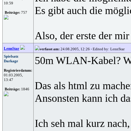
10:59
Es gibt auch die mögli
Beiträge:
757
Also, der erste der m
LennStar
verfasst am:
24.08.2005, 12:26
·
Edited by: LennStar
Spielsatz
50m WLAN-Kabel? Wozu
Darkage
Registrierdatum:
01.03.2005,
13:47
Das als html zu machen
Beiträge:
1846
Ansonsten kann ich d
Ich seh mal kurz nach, 