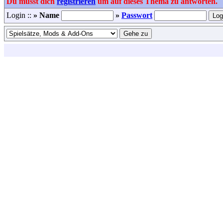
Du musst dich
registrieren
um auf dieses Thema zu antworten.
Login ::
» Name
»
Passwort