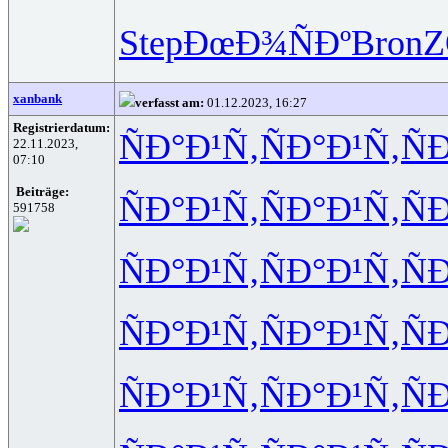
Step
ÐœÐ¾ÑÐº
Bron
xanbank
verfasst am:
01.12.2023, 16:27
Registrierdatum:
ÑÐ°Ð¹Ñ‚
ÑÐ°Ð¹Ñ‚
Ñ
22.11.2023,
07:10
Beiträge:
ÑÐ°Ð¹Ñ‚
ÑÐ°Ð¹Ñ‚
Ñ
591758
ÑÐ°Ð¹Ñ‚
ÑÐ°Ð¹Ñ‚
Ñ
ÑÐ°Ð¹Ñ‚
ÑÐ°Ð¹Ñ‚
Ñ
ÑÐ°Ð¹Ñ‚
ÑÐ°Ð¹Ñ‚
Ñ