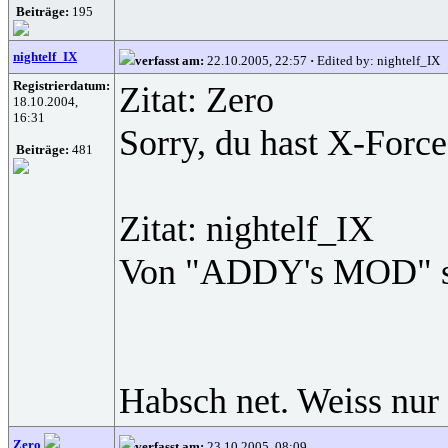
Beiträge:
195
nightelf_IX
verfasst am:
22.10.2005, 22:57
·
Edited by: nightelf_IX
Registrierdatum:
Zitat: Zero
18.10.2004,
16:31
Sorry, du hast X-Force
Beiträge:
481
Zitat: nightelf_IX
Von "ADDY's MOD" s
Habsch net. Weiss nur 
Zero
verfasst am:
23.10.2005, 08:09