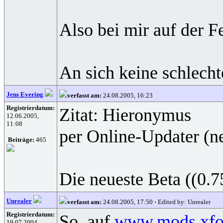
Also bei mir auf der F
An sich keine schlecht
Jens Evering
verfasst am:
24.08.2005, 16:23
Registrierdatum:
Zitat: Hieronymus
12.06.2005,
11:08
per Online-Updater (ne
Beiträge:
465
Die neueste Beta ((0.7
Unrealer
verfasst am:
24.08.2005, 17:50
·
Edited by: Unrealer
Registrierdatum:
So, auf
www.mods.xfor
19.07.2004,