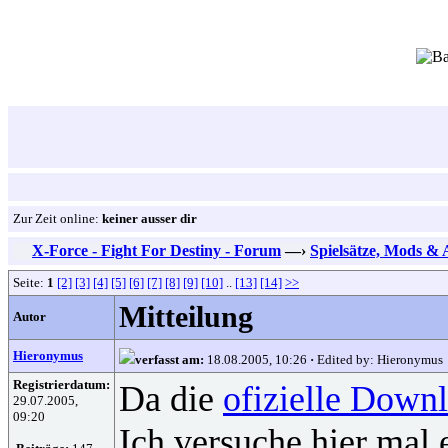
Zur Zeit online:
keiner ausser dir
X-Force - Fight For Destiny - Forum
—›
Spielsätze, Mods &
Seite:
1
[2]
[3]
[4]
[5]
[6]
[7]
[8]
[9]
[10]
..
[13]
[14]
>>
Mitteilung
Autor
Hieronymus
verfasst am:
18.08.2005, 10:26
·
Edited by: Hieronymus
Registrierdatum:
Da die
ofizielle Down
29.07.2005,
09:20
Ich versuche hier mal 