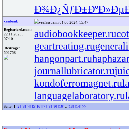
Ð¾Ð¿ÑƒÐ±
ÐºÐ»Ðµ
xanbank
verfasst am:
01.06.2024, 15:47
Registrierdatum:
audiobookkeeper.ru
cot
22.11.2023,
07:10
geartreating.ru
generali
Beiträge:
591758
hangonpart.ru
haphaza
journallubricator.ru
jui
kondoferromagnet.ru
l
languagelaboratory.ru
l
Seite:
1
[2]
[3]
[4]
[5]
[6]
[7]
[8]
[9]
[10]
..
[13]
[14]
>>