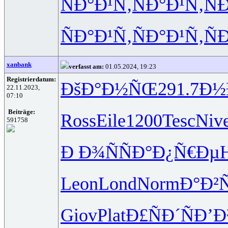
ÑÐ°Ð¹Ñ‚
ÑÐ°Ð¹Ñ‚
Ñ
ÑÐ°Ð¹Ñ‚
ÑÐ°Ð¹Ñ‚
Ñ
xanbank
verfasst am:
01.05.2024, 19:23
Registrierdatum:
ÐšÐ°Ð½ÑŒ
291.7
Ð½
22.11.2023,
07:10
Beiträge:
Ross
Eile
1200
Tesc
Niv
591758
Ð Ð¾ÑÑ
Ð°Ð¿Ñ€Ðµ
Leon
Lond
Norm
Ð°Ð²
Giov
Plat
Ð£ÑÐ´Ñ
Ð’Ð