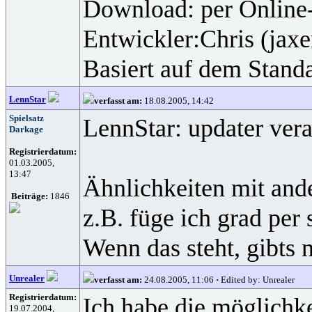
Download: per Online
Entwickler:Chris (jaxe
Basiert auf dem Standa
LennStar
verfasst am:
18.08.2005, 14:42
Spielsatz
LennStar: updater vera
Darkage
Registrierdatum:
01.03.2005,
13:47
Ähnlichkeiten mit ande
Beiträge:
1846
z.B. füge ich grad per
Wenn das steht, gibts 
Unrealer
verfasst am:
24.08.2005, 11:06
·
Edited by: Unrealer
Registrierdatum:
Ich habe die möglichke
19.07.2004,