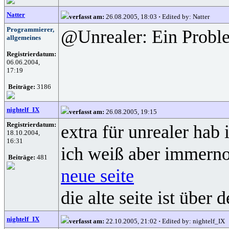
Natter
verfasst am:
26.08.2005, 18:03
·
Edited by: Natter
Programmierer,
@Unrealer: Ein Proble
allgemeines
Registrierdatum:
06.06.2004,
17:19
Beiträge:
3186
nightelf_IX
verfasst am:
26.08.2005, 19:15
Registrierdatum:
extra für unrealer hab
18.10.2004,
16:31
ich weiß aber immernoc
Beiträge:
481
neue seite
die alte seite ist über 
nightelf_IX
verfasst am:
22.10.2005, 21:02
·
Edited by: nightelf_IX