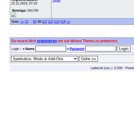
Dolb
22.11.2023, 07:10
Beiträge:
591758
Seite:
<<
[1]
...
[9]
10
[11]
[12]
[13]
[14]
>>
Du musst dich
registrieren
um auf dieses Thema zu antworten.
Login ::
» Name
»
Passwort
Ladezeit (sec.): 0.030
·
Powe