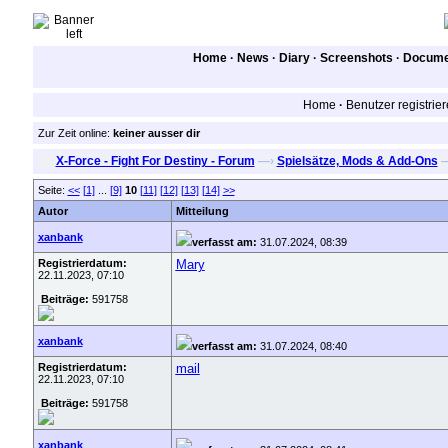
Home
·
News
·
Diary
·
Screenshots
·
Documen
Home
·
Benutzer registrie
Zur Zeit online:
keiner ausser dir
X-Force - Fight For Destiny - Forum
—›
Spielsätze, Mods & Add-Ons
Seite:
<<
[1]
...
[9]
10
[11]
[12]
[13]
[14]
>>
Autor
Mitteilung
xanbank
verfasst am:
31.07.2024, 08:39
Registrierdatum:
Mary
22.11.2023, 07:10
Beiträge:
591758
xanbank
verfasst am:
31.07.2024, 08:40
Registrierdatum:
mail
22.11.2023, 07:10
Beiträge:
591758
xanbank