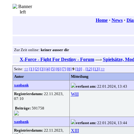
Home
·
News
·
Dia
Zur Zeit online:
keiner ausser dir
X-Force - Fight For Destiny - Forum
—›
Spielsätze, Mo
Seite:
<<
[1]
[2]
[3]
[4]
[5]
[6]
[7]
[8]
9
[10]
..
[12]
[13]
>>
Autor
Mitteilung
xanbank
verfasst am:
22.01.2024, 13:43
Registrierdatum:
22.11.2023,
Will
07:10
Beiträge:
591758
xanbank
verfasst am:
22.01.2024, 13:44
Registrierdatum:
22.11.2023,
XIII