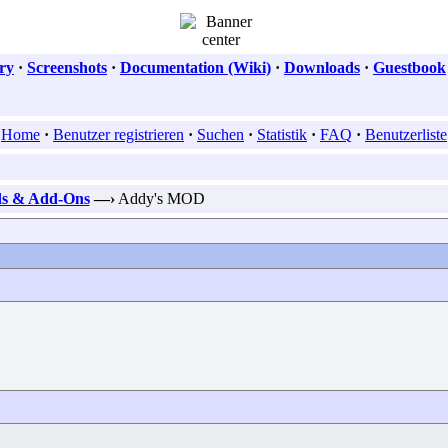
ry
·
Screenshots
·
Documentation (Wiki)
·
Downloads
·
Guestbook
Home
·
Benutzer registrieren
·
Suchen
·
Statistik
·
FAQ
·
Benutzerliste
ds & Add-Ons
—›
Addy's MOD