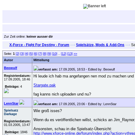
Zur Zeit online:
keiner ausser dir
X-Force - Fight For Destiny - Forum
—›
Spielsätze, Mods & Add-Ons
—›
Sa
Seite:
1
[2]
[3]
[4]
[5]
[6]
[7]
[8]
[9]
[10]
..
[12]
[13]
>>
Autor
Mitteilung
Beowulf
verfasst am:
17.09.2005, 18:53
·
Edited by: Beowulf
Registrierdatum:
Hi leude ich hab ma angefangen nen mod zu machen und da
17.09.2005, 18:46
Stargate.pak
Beiträge:
4
fag kanns nich uploaden und nu?
LennStar
verfasst am:
17.09.2005, 23:06
·
Edited by: LennStar
Spielsatz
Wie groß isses?
Darkage
Wenn du es veröffentlichen willst, schicks an Jim_Raynor
Registrierdatum:
01.03.2005, 13:47
Ansonsten, schau in die Spielsatz-Übersicht:
Beiträge:
1846
http://www.xforce-online.de/forum/index.php?action=vth