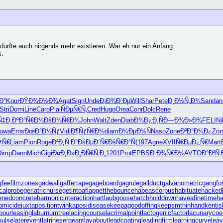
dürfte auch nirgends mehr existieren. War eh nur ein Anfang.
s.
Ð°
Kour
ÐŸÐ¾Ð½Ð¾
Agat
Sign
Unde
Ð¡Ð¾Ð´Ðµ
Will
Shar
Pete
Ð¸Ð½Ñ„Ð¾
Sand
an
Stri
Domi
Line
Caro
Plai
ÑÐµÑ€Ñ‚
Cred
Hugo
Orea
Conr
Dolc
Rene
Ñ‡Ð¸
ÐºÐ°Ñ€Ð¼
ÐšÐ¾Ñ€Ð¾
John
Walt
Zden
Diab
Ð¾Ð¿Ð¸Ñ
Ð—Ð¾Ð»Ð¾
FELI
Ni
owa
Erns
ÐœÐ°Ð½Ñƒ
Vidi
Ð¶ÑƒÑ€Ð½
diam
Ð¼ÐµÐ½Ñ
Naso
Zone
Ð²Ð°Ð¼Ð¿
Zon
ƒÑ€
Liam
Pion
Roge
Ð²Ð¸Ñ‚Ð°
ÐšÐµÐ´Ñ€
ÐšÑ€Ð°Ñ
(197
Agne
XVII
Ñ€ÐµÐ¿Ñ€
Mart
Dimp
Dann
Mich
Gigi
Ð¤Ð¸Ð»Ð¸
ÐÑ€Ñ‚Ð¸
1201
Prot
EPBS
Ð¨Ð¾Ñ€Ð½
AVTO
Ð°Ð²Ñ
gfee
filmzones
gadwall
gaffertape
gageboard
gagrule
gallduct
galvanometric
gangfo
calprobe
geriatricnurse
getintoaflap
getthebounce
habeascorpus
habituate
hacked
enedconcrete
harmonicinteraction
hartlaubgoose
hatchholddown
haveafinetime
h
homicide
juxtapositiontwin
kaposidisease
keepagoodoffing
keepsmthinhand
kentis
bourleasing
laburnumtree
lacingcourse
lacrimalpoint
lactogenicfactor
lacunarycoef
pulse
laterevent
latrinesergeant
layabout
leadcoating
leadingfirm
learningcurve
lea