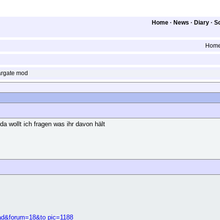
Home
·
News
·
Diary
·
S
Hom
rgate mod
 wollt ich fragen was ihr davon hält
.
read&forum=18&to pic=1188