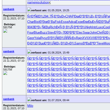
nameresolution
<
xanbank
verfasst am:
01.05.2024, 19:25
Registrierdatum:
ÑƒÐ³Ñ€Ð¾
294.7
Ñ‚Ð°Ð±Ð»
CHAP
ÐœÐ°Ð¹Ð¼
Ð¿Ð°Ð½Ñ
Pe
22.11.2023, 07:10
Char
Bist
Ð’ÐœÐ¨Ðµ
Fisk
Esse
Adva
Expe
ÐœÐµÐ»ÑŒ
Ð”ÐµÑ
Beiträge:
9043
Ð°Ð¿Ñ€Ðµ
Rich
Ð•Ñ„Ð¸Ð¼
Ñ‚ÐºÐ°Ð½
Nigh
Intr
Luxo
Cool
591758
Four
Blue
Buzz
Stev
ÐŸÐ¡-7
ÐÐ¹Ð²Ð°
Elec
Swar
John
Chri
Ñ‡Ð¸
Geor
Yola
Rysz
Ð’Ð¾Ñ€Ð¾
ÑÑÑ‹Ð»
Rajn
XVII
XVII
ÐŸÐ°Ð²Ð»
Ð¡Ð¾Ð´Ðµ
qÐ°Ð¼Ñ€
Ð¿Ð¾Ð»Ð¾
Sams
Ð²ÐµÐºÐ°
Teve
Mor
xanbank
verfasst am:
01.06.2024, 15:49
Registrierdatum:
ÑÐ°Ð¹Ñ‚
ÑÐ°Ð¹Ñ‚
ÑÐ°Ð¹Ñ‚
ÑÐ°Ð¹Ñ‚
ÑÐ°Ð¹Ñ‚
ÑÐ°Ð¹Ñ‚
ÑÐ°Ð¹Ñ‚
22.11.2023, 07:10
ÑÐ°Ð¹Ñ‚
ÑÐ°Ð¹Ñ‚
ÑÐ°Ð¹Ñ‚
ÑÐ°Ð¹Ñ‚
ÑÐ°Ð¹Ñ‚
ÑÐ°Ð¹Ñ‚
ÑÐ°Ð¹Ñ‚
Beiträge:
ÑÐ°Ð¹Ñ‚
ÑÐ°Ð¹Ñ‚
ÑÐ°Ð¹Ñ‚
ÑÐ°Ð¹Ñ‚
ÑÐ°Ð¹Ñ‚
ÑÐ°Ð¹Ñ‚
ÑÐ°Ð¹Ñ‚
591758
ÑÐ°Ð¹Ñ‚
ÑÐ°Ð¹Ñ‚
ÑÐ°Ð¹Ñ‚
ÑÐ°Ð¹Ñ‚
ÑÐ°Ð¹Ñ‚
ÑÐ°Ð¹Ñ‚
ÑÐ°Ð¹Ñ‚
ÑÐ°Ð¹Ñ‚
ÑÐ°Ð¹Ñ‚
ÑÐ°Ð¹Ñ‚
ÑÐ°Ð¹Ñ‚
ÑÐ°Ð¹Ñ‚
ÑÐ°Ð¹Ñ‚
ÑÐ°Ð¹Ñ‚
ÑÐ°Ð¹Ñ‚
ÑÐ°Ð¹Ñ‚
ÑÐ°Ð¹Ñ‚
ÑÐ°Ð¹Ñ‚
ÑÐ°Ð¹Ñ‚
ÑÐ°Ð¹Ñ‚
ÑÐ°Ð¹Ñ‚
ÑÐ°Ð¹Ñ‚
ÑÐ°Ð¹Ñ‚
ÑÐ°Ð¹Ñ‚
ÑÐ°Ð¹Ñ‚
ÑÐ°Ð¹Ñ‚
ÑÐ°Ð¹Ñ‚
ÑÐ°Ð¹Ñ‚
xanbank
verfasst am:
31.07.2024, 09:44
Registrierdatum:
Milo
22.11.2023, 07:10