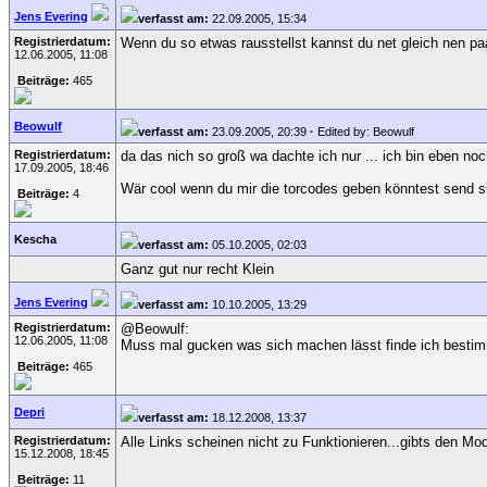
Jens Evering
verfasst am:
22.09.2005, 15:34
Registrierdatum:
Wenn du so etwas rausstellst kannst du net gleich nen paa
12.06.2005, 11:08
Beiträge:
465
Beowulf
verfasst am:
23.09.2005, 20:39
·
Edited by: Beowulf
Registrierdatum:
da das nich so groß wa dachte ich nur ... ich bin eben no
17.09.2005, 18:46
Wär cool wenn du mir die torcodes geben könntest send s
Beiträge:
4
Kescha
verfasst am:
05.10.2005, 02:03
Ganz gut nur recht Klein
Jens Evering
verfasst am:
10.10.2005, 13:29
Registrierdatum:
@Beowulf:
12.06.2005, 11:08
Muss mal gucken was sich machen lässt finde ich bestim
Beiträge:
465
Depri
verfasst am:
18.12.2008, 13:37
Registrierdatum:
Alle Links scheinen nicht zu Funktionieren...gibts den Mo
15.12.2008, 18:45
Beiträge:
11