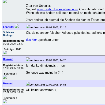
Zitat von Unrealer:
So, auf
www.mods.xforce-online.de.vu
könnt ihr jetzt die
Wenn ich was ändern soll auch ne mail an mich, ich änder
Jetzt ändere ich erstmal die Sachen die hier im Forum st
LennStar
verfasst am:
18.09.2005, 22:18
Spielsatz
Ok, da es an der falschen Adresse gelandet ist, lad ich
Darkage
das hier
speichern unter
Registrierdatum:
01.03.2005, 13:47
Beiträge:
1846
Beowulf
verfasst am:
19.09.2005, 14:28
Registrierdatum:
Ich danke dir vielmals .... sry
17.09.2005, 18:46
So leude was meint ihr ? :-)
Beiträge:
4
Beowulf
verfasst am:
22.09.2005, 14:58
Registrierdatum:
will keiner antworten :(
17.09.2005, 18:46
Beiträge:
4