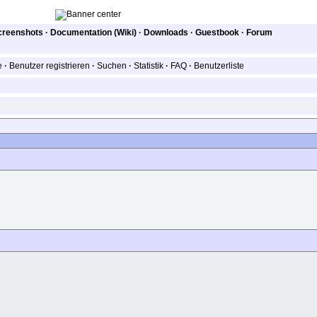
creenshots
·
Documentation (Wiki)
·
Downloads
·
Guestbook
·
Forum
e
·
Benutzer registrieren
·
Suchen
·
Statistik
·
FAQ
·
Benutzerliste