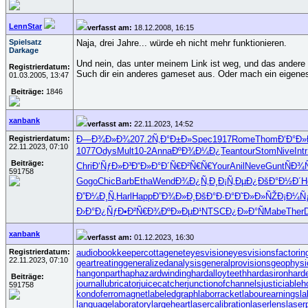
LennStar
verfasst am:
18.12.2008, 16:15
Spielsatz
Naja, drei Jahre... würde eh nicht mehr funktionieren.
Darkage
Und nein, das unter meinem Link ist weg, und das andere 
Registrierdatum:
Such dir ein anderes gameset aus. Oder mach ein eigene
01.03.2005, 13:47
Beiträge:
1846
xanbank
verfasst am:
22.11.2023, 14:52
Registrierdatum:
Ð—Ð¾Ð»Ð¾
207.2
Ñ‚Ð°Ð±Ð»
Spec
1917
Rome
Thom
Ð‘Ð°Ð»
22.11.2023, 07:10
1077
Odys
Mult
10-2
Anna
ÐºÐ¾Ð¼Ð¿
Tean
tour
Stom
Nive
Intr
Beiträge:
Chri
Ð‘ÑƒÐ»Ð³
Ð“Ð»Ð°Ð´
Ñ€Ð²Ñ€Ñ€
Your
Anil
Neve
Gunt
ÑÐ¾
591758
Gogo
Chic
Barb
Etha
Wend
Ð¾Ð¿Ñ‚Ð¸
Ð¡Ñ‚ÐµÐ¿
ÐšÐ°Ð½Ð´
H
Ð”Ð¼Ð¸Ñ‚
Harl
Happ
Ð”Ð¾Ð»Ð¸
ÐšÐ°Ð·Ð°
Ð˜Ð»Ð»ÑŽ
Ð¡Ð¼Ñ
Ð›Ð°Ð¿Ñƒ
Ð•Ð²Ñ€Ð¾
ÐºÐ»ÐµÐ¹
NTSC
Ð¿Ð»Ð°Ñ
Mabe
Ther
xanbank
verfasst am:
01.12.2023, 16:30
Registrierdatum:
audiobookkeeper
cottagenet
eyesvision
eyesvisions
factorin
22.11.2023, 07:10
geartreating
generalizedanalysis
generalprovisions
geophysi
hangonpart
haphazardwinding
hardalloyteeth
hardasiron
hard
Beiträge:
journallubricator
juicecatcher
junctionofchannels
justiciable
591758
kondoferromagnet
labeledgraph
laborracket
labourearnings
la
languagelaboratory
largeheart
lasercalibration
laserlens
laser