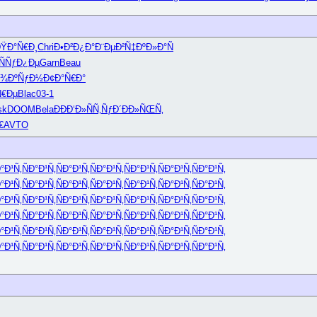
ŸÐ°Ñ€Ð¸
Chri
Ð•Ð²Ð¿Ð°
Ð¨ÐµÐ²Ñ‡
ÐºÐ»Ð°Ñ
ÑÑƒÐ¿Ðµ
Garn
Beau
¾ÐºÑƒÐ½
Ð¢Ð°Ñ€Ð°
Ñ€Ðµ
Blac
03-1
sk
DOOM
Bela
ÐÐÐ‘Ð»
ÑÑ‚ÑƒÐ´
ÐÐ»ÑŒÑ‚
€
AVTO
Ð°Ð¹Ñ‚
ÑÐ°Ð¹Ñ‚
ÑÐ°Ð¹Ñ‚
ÑÐ°Ð¹Ñ‚
ÑÐ°Ð¹Ñ‚
ÑÐ°Ð¹Ñ‚
ÑÐ°Ð¹Ñ‚
Ð°Ð¹Ñ‚
ÑÐ°Ð¹Ñ‚
ÑÐ°Ð¹Ñ‚
ÑÐ°Ð¹Ñ‚
ÑÐ°Ð¹Ñ‚
ÑÐ°Ð¹Ñ‚
ÑÐ°Ð¹Ñ‚
Ð°Ð¹Ñ‚
ÑÐ°Ð¹Ñ‚
ÑÐ°Ð¹Ñ‚
ÑÐ°Ð¹Ñ‚
ÑÐ°Ð¹Ñ‚
ÑÐ°Ð¹Ñ‚
ÑÐ°Ð¹Ñ‚
Ð°Ð¹Ñ‚
ÑÐ°Ð¹Ñ‚
ÑÐ°Ð¹Ñ‚
ÑÐ°Ð¹Ñ‚
ÑÐ°Ð¹Ñ‚
ÑÐ°Ð¹Ñ‚
ÑÐ°Ð¹Ñ‚
Ð°Ð¹Ñ‚
ÑÐ°Ð¹Ñ‚
ÑÐ°Ð¹Ñ‚
ÑÐ°Ð¹Ñ‚
ÑÐ°Ð¹Ñ‚
ÑÐ°Ð¹Ñ‚
ÑÐ°Ð¹Ñ‚
Ð°Ð¹Ñ‚
ÑÐ°Ð¹Ñ‚
ÑÐ°Ð¹Ñ‚
ÑÐ°Ð¹Ñ‚
ÑÐ°Ð¹Ñ‚
ÑÐ°Ð¹Ñ‚
ÑÐ°Ð¹Ñ‚