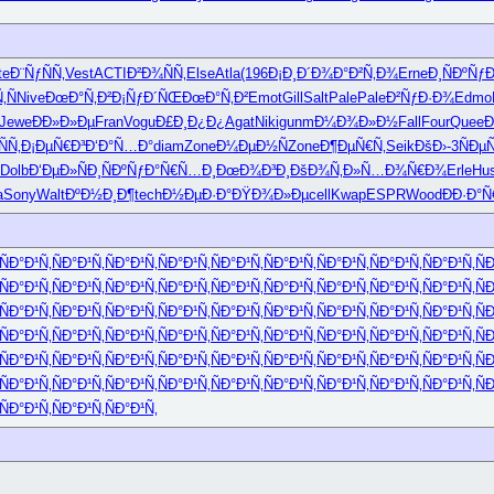
te
Ð¨ÑƒÑÑ‚
Vest
ACTI
Ð²Ð¾ÑÑ‚
Else
Atla
(196
Ð¡Ð¸Ð´Ð¾
Ð°Ð²Ñ‚Ð¾
Erne
Ð¸ÑÐºÑƒ
Ð
‚Ñ
Nive
ÐœÐ°Ñ‚Ð²
Ð¡ÑƒÐ´ÑŒ
ÐœÐ°Ñ‚Ð²
Emot
Gill
Salt
Pale
Pale
Ð²ÑƒÐ·Ð¾
Edmo
Jewe
ÐÐ»Ð»Ðµ
Fran
Vogu
Ð£Ð¸Ð¿Ð¿
Agat
Niki
gunm
Ð¼Ð¾Ð»Ð½
Fall
Four
Quee
Ð
ÑÑ‚
Ð¡ÐµÑ€Ð³
Ð‘Ð°Ñ…Ð°
diam
Zone
Ð¼ÐµÐ½Ñ
Zone
Ð¶ÐµÑ€Ñ‚
Seik
ÐšÐ›-3
ÑÐµ
Dolb
Ð‘ÐµÐ»Ñ
Ð¸ÑÐºÑƒ
Ð°Ñ€Ñ…Ð¸
ÐœÐ¾Ð³Ð¸
ÐšÐ¾Ñ‚Ð»
Ñ…Ð¾Ñ€Ð¾
Erle
Hu
a
Sony
Walt
ÐºÐ½Ð¸Ð¶
tech
Ð½ÐµÐ·Ð°
ÐŸÐ¾Ð»Ðµ
cell
Kwap
ESPR
Wood
ÐÐ·Ð°Ñ
ÑÐ°Ð¹Ñ‚
ÑÐ°Ð¹Ñ‚
ÑÐ°Ð¹Ñ‚
ÑÐ°Ð¹Ñ‚
ÑÐ°Ð¹Ñ‚
ÑÐ°Ð¹Ñ‚
ÑÐ°Ð¹Ñ‚
ÑÐ°Ð¹Ñ‚
ÑÐ°Ð¹Ñ‚
Ñ
ÑÐ°Ð¹Ñ‚
ÑÐ°Ð¹Ñ‚
ÑÐ°Ð¹Ñ‚
ÑÐ°Ð¹Ñ‚
ÑÐ°Ð¹Ñ‚
ÑÐ°Ð¹Ñ‚
ÑÐ°Ð¹Ñ‚
ÑÐ°Ð¹Ñ‚
ÑÐ°Ð¹Ñ‚
Ñ
ÑÐ°Ð¹Ñ‚
ÑÐ°Ð¹Ñ‚
ÑÐ°Ð¹Ñ‚
ÑÐ°Ð¹Ñ‚
ÑÐ°Ð¹Ñ‚
ÑÐ°Ð¹Ñ‚
ÑÐ°Ð¹Ñ‚
ÑÐ°Ð¹Ñ‚
ÑÐ°Ð¹Ñ‚
Ñ
ÑÐ°Ð¹Ñ‚
ÑÐ°Ð¹Ñ‚
ÑÐ°Ð¹Ñ‚
ÑÐ°Ð¹Ñ‚
ÑÐ°Ð¹Ñ‚
ÑÐ°Ð¹Ñ‚
ÑÐ°Ð¹Ñ‚
ÑÐ°Ð¹Ñ‚
ÑÐ°Ð¹Ñ‚
Ñ
ÑÐ°Ð¹Ñ‚
ÑÐ°Ð¹Ñ‚
ÑÐ°Ð¹Ñ‚
ÑÐ°Ð¹Ñ‚
ÑÐ°Ð¹Ñ‚
ÑÐ°Ð¹Ñ‚
ÑÐ°Ð¹Ñ‚
ÑÐ°Ð¹Ñ‚
ÑÐ°Ð¹Ñ‚
Ñ
ÑÐ°Ð¹Ñ‚
ÑÐ°Ð¹Ñ‚
ÑÐ°Ð¹Ñ‚
ÑÐ°Ð¹Ñ‚
ÑÐ°Ð¹Ñ‚
ÑÐ°Ð¹Ñ‚
ÑÐ°Ð¹Ñ‚
ÑÐ°Ð¹Ñ‚
ÑÐ°Ð¹Ñ‚
Ñ
ÑÐ°Ð¹Ñ‚
ÑÐ°Ð¹Ñ‚
ÑÐ°Ð¹Ñ‚