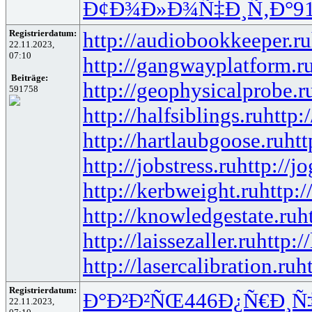
Ð¢Ð¾Ð»Ð¾
Ñ‡Ð¸Ñ‚Ð°
9
Registrierdatum:
http://audiobookkeeper.ru
22.11.2023,
07:10
http://gangwayplatform.r
Beiträge:
http://geophysicalprobe.r
591758
http://halfsiblings.ru
http:
http://hartlaubgoose.ru
ht
http://jobstress.ru
http://j
http://kerbweight.ru
http:/
http://knowledgestate.ru
h
http://laissezaller.ru
http:/
http://lasercalibration.ru
h
Registrierdatum:
Ð°Ð²Ð²ÑŒ
446
Ð¿Ñ€Ð¸Ñ
22.11.2023,