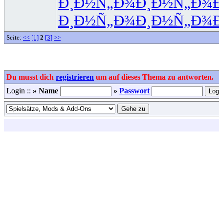
Ð¸Ð½Ñ„Ð¾
Ð¸Ð½Ñ„Ð¾
Ð¸Ð½Ñ„Ð¾
Ð¸Ð½Ñ„Ð¾
Seite:
<<
[1]
2
[3]
>>
Du musst dich
registrieren
um auf dieses Thema zu antworten.
Login ::
» Name
»
Passwort