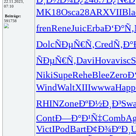
22.11.2023,
07:10
MK18
Osca
28AR
XVII
Bla
Beiträge:
591758
fren
Rene
Juic
Erba
Ð‘Ð°Ñ‚
Dolc
ÑÐµÑ€Ñ‚
Cred
Ñ‚Ð°
ÑÐµÑ€Ñ‚
Davi
Hova
visc
S
Niki
Supe
Rehe
Blee
Zero
Ð
Wind
Walt
XIII
wwwa
Happ
RHIN
Zone
ÐºÐ½Ð¸Ð³
Swa
Cont
Ð—Ð°Ð¹Ñ‡
Comb
Ag
Vict
IPod
Bart
Ð¢Ð¾ÐºÐ¸