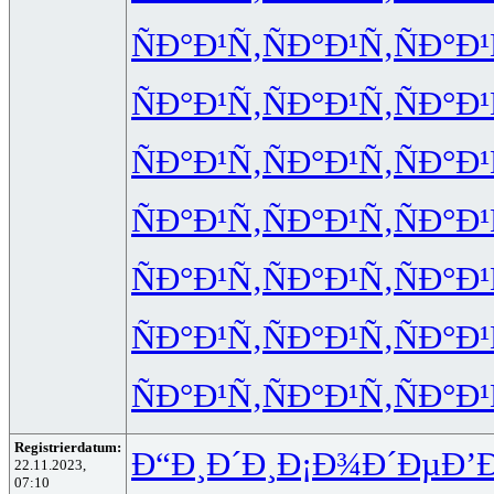
ÑÐ°Ð¹Ñ‚
ÑÐ°Ð¹Ñ‚
ÑÐ°Ð¹
ÑÐ°Ð¹Ñ‚
ÑÐ°Ð¹Ñ‚
ÑÐ°Ð¹
ÑÐ°Ð¹Ñ‚
ÑÐ°Ð¹Ñ‚
ÑÐ°Ð¹
ÑÐ°Ð¹Ñ‚
ÑÐ°Ð¹Ñ‚
ÑÐ°Ð¹
ÑÐ°Ð¹Ñ‚
ÑÐ°Ð¹Ñ‚
ÑÐ°Ð¹
ÑÐ°Ð¹Ñ‚
ÑÐ°Ð¹Ñ‚
ÑÐ°Ð¹
ÑÐ°Ð¹Ñ‚
ÑÐ°Ð¹Ñ‚
ÑÐ°Ð¹
Registrierdatum:
Ð“Ð¸Ð´Ð¸
Ð¡Ð¾Ð´Ðµ
Ð’
22.11.2023,
07:10