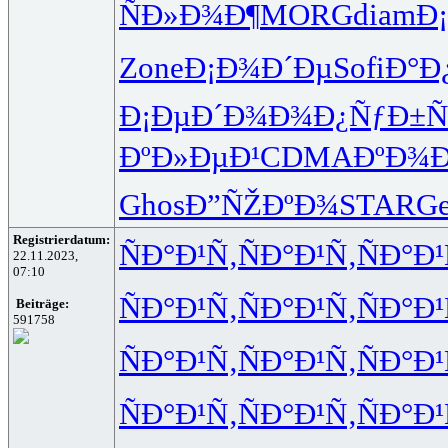
ÑÐ»Ð¾Ð¶
MORG
diam
Ð
Zone
Ð¡Ð¾Ð´Ðµ
Sofi
Ð°Ð
Ð¡ÐµÐ´Ð¾
Ð¾Ð¿ÑƒÐ±
Ñ
ÐºÐ»ÐµÐ¹
CDMA
ÐºÐ¾
Ghos
Ð”ÑŽÐºÐ¾
STAR
G
Registrierdatum:
ÑÐ°Ð¹Ñ‚
ÑÐ°Ð¹Ñ‚
ÑÐ°Ð¹
22.11.2023,
07:10
ÑÐ°Ð¹Ñ‚
ÑÐ°Ð¹Ñ‚
ÑÐ°Ð¹
Beiträge:
591758
ÑÐ°Ð¹Ñ‚
ÑÐ°Ð¹Ñ‚
ÑÐ°Ð¹
ÑÐ°Ð¹Ñ‚
ÑÐ°Ð¹Ñ‚
ÑÐ°Ð¹