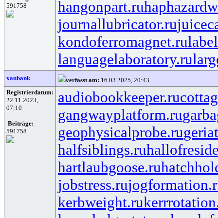
hangonpart.ru
haphazardw
591758
journallubricator.ru
juicec
kondoferromagnet.ru
labe
languagelaboratory.ru
larg
xanbank
verfasst am:
16.03.2025, 20:43
Registrierdatum:
audiobookkeeper.ru
cottag
22.11.2023,
07:10
gangwayplatform.ru
garba
Beiträge:
geophysicalprobe.ru
geria
591758
halfsiblings.ru
hallofresid
hartlaubgoose.ru
hatchhol
jobstress.ru
jogformation.
kerbweight.ru
kerrrotation