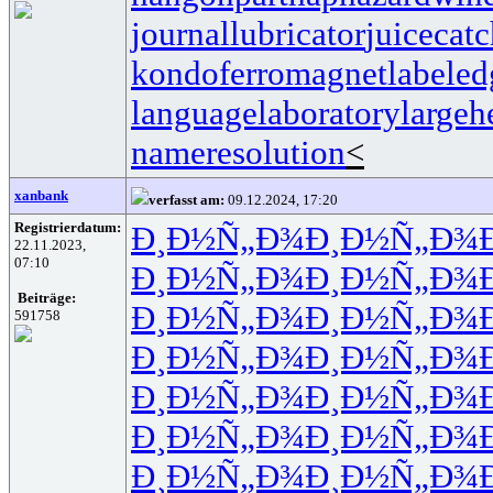
journallubricator
juicecatc
kondoferromagnet
labeled
languagelaboratory
largeh
nameresolution
<
xanbank
verfasst am:
09.12.2024, 17:20
Registrierdatum:
Ð¸Ð½Ñ„Ð¾
Ð¸Ð½Ñ„Ð¾
22.11.2023,
07:10
Ð¸Ð½Ñ„Ð¾
Ð¸Ð½Ñ„Ð¾
Beiträge:
Ð¸Ð½Ñ„Ð¾
Ð¸Ð½Ñ„Ð¾
591758
Ð¸Ð½Ñ„Ð¾
Ð¸Ð½Ñ„Ð¾
Ð¸Ð½Ñ„Ð¾
Ð¸Ð½Ñ„Ð¾
Ð¸Ð½Ñ„Ð¾
Ð¸Ð½Ñ„Ð¾
Ð¸Ð½Ñ„Ð¾
Ð¸Ð½Ñ„Ð¾