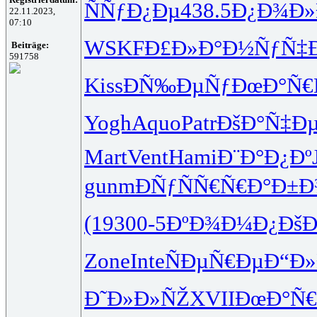
ÑÑƒÐ¿Ðµ
438.5
Ð¿Ð¾Ð
22.11.2023,
07:10
WSKF
Ð£Ð»Ð°Ð½
ÑƒÑ‡
Beiträge:
591758
Kiss
ÐÑ‰ÐµÑƒ
ÐœÐ°Ñ€
Yogh
Aquo
Patr
ÐšÐ°Ñ‡Ð
Mart
Vent
Hami
Ð¨Ð°Ð¿Ðº
gunm
ÐÑƒÑÑ€
Ñ€Ð°Ð±Ð
(193
00-5
ÐºÐ¾Ð¼Ð¿
Ðš
Zone
Inte
ÑÐµÑ€Ðµ
Ð“Ð»
Ð˜Ð»Ð»ÑŽ
XVII
ÐœÐ°Ñ€