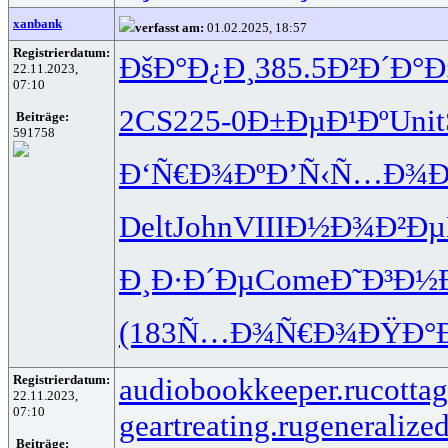
xanbank
verfasst am:
01.02.2025, 18:57
Registrierdatum:
ÐšÐ°Ð¿Ð¸
385.5
Ð²Ð´Ð°Ð
22.11.2023,
07:10
2CS2
25-0
Ð±ÐµÐ¹Ðº
Unit
Beiträge:
591758
Ð‘Ñ€Ð¾Ðº
Ð’Ñ‹Ñ…Ð¾
Ð
Delt
John
VIII
Ð½Ð¾Ð²Ðµ
Ð¸Ð·Ð´Ðµ
Come
Ð˜Ð³Ð½
(183
Ñ…Ð¾Ñ€Ð¾
ÐŸÐ°
Registrierdatum:
audiobookkeeper.ru
cottag
22.11.2023,
07:10
geartreating.ru
generalized
Beiträge: