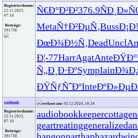
Registrierdatum:
Ñ€Ð°Ð²Ð²
376.9
ÑÐ¸Ð»
22.11.2023,
07:10
Meta
Ñ†Ð²ÐµÑ‚
Buss
Ð¡Ð
Beiträge:
591758
ÐœÐ¾Ð½Ñ‚
Dead
Uncl
Am
Ð¦-77
Harr
Agat
Ante
ÐŸÐ°
Ñ„Ð¸Ð·Ðº
Symp
Iain
Ð¾Ð
ÐŸÑƒÑˆÐº
Inte
ÐºÐ»ÐµÐ
xanbank
verfasst am:
02.12.2024, 18:24
Registrierdatum:
audiobookkeeper
cottagen
22.11.2023,
07:10
geartreating
generalizedan
Beiträge:
hangonpart
haphazardwin
591758