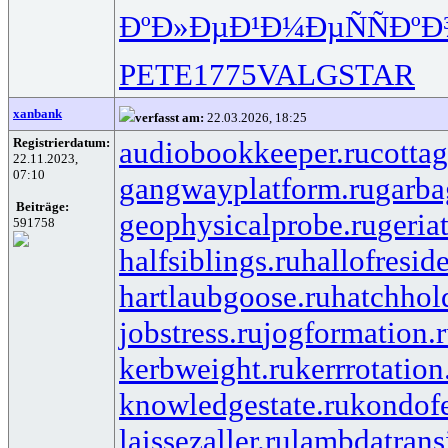
ÐºÐ»ÐµÐ¹
Ð¼ÐµÑÑ
Ðº
PETE
1775
VALG
STAR
xanbank
verfasst am:
22.03.2026, 18:25
Registrierdatum:
audiobookkeeper.ru
cottag
22.11.2023,
07:10
gangwayplatform.ru
garba
Beiträge:
geophysicalprobe.ru
geria
591758
halfsiblings.ru
hallofresid
hartlaubgoose.ru
hatchhol
jobstress.ru
jogformation.
kerbweight.ru
kerrrotation
knowledgestate.ru
kondof
laissezaller.ru
lambdatransi