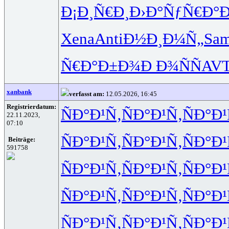
Ð¡Ð¸Ñ€Ð¸
Ð›Ð°ÑƒÑ€
Ð°
Xena
Anti
Ð½Ð¸Ð¼Ñ„
Sa
Ñ€Ð°Ð±Ð¾
Ð Ð¾ÑÑ
AV
xanbank
verfasst am:
12.05.2026, 16:45
Registrierdatum:
ÑÐ°Ð¹Ñ‚
ÑÐ°Ð¹Ñ‚
ÑÐ°Ð¹
22.11.2023,
07:10
ÑÐ°Ð¹Ñ‚
ÑÐ°Ð¹Ñ‚
ÑÐ°Ð¹
Beiträge:
591758
ÑÐ°Ð¹Ñ‚
ÑÐ°Ð¹Ñ‚
ÑÐ°Ð¹
ÑÐ°Ð¹Ñ‚
ÑÐ°Ð¹Ñ‚
ÑÐ°Ð¹
ÑÐ°Ð¹Ñ‚
ÑÐ°Ð¹Ñ‚
ÑÐ°Ð¹