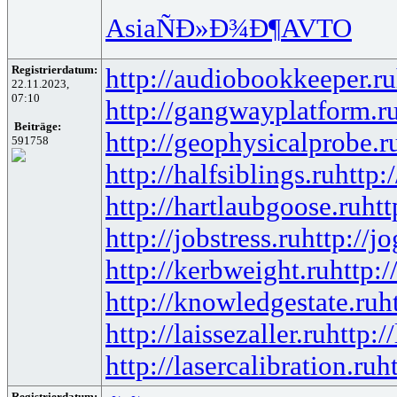
Asia
ÑÐ»Ð¾Ð¶
AVTO
Registrierdatum:
http://audiobookkeeper.ru
22.11.2023,
07:10
http://gangwayplatform.r
Beiträge:
http://geophysicalprobe.r
591758
http://halfsiblings.ru
http:
http://hartlaubgoose.ru
ht
http://jobstress.ru
http://j
http://kerbweight.ru
http:/
http://knowledgestate.ru
h
http://laissezaller.ru
http:/
http://lasercalibration.ru
h
Registrierdatum: