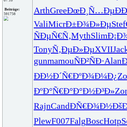
07:10
Arth
Gree
ÐœÐ¸Ñ…Ðµ
Ð
Beiträge:
591758
Vali
Micr
Ð±Ð¾Ð»Ðµ
Stef
ÑÐµÑ€Ñ‚
Myth
Slim
Ð¡Ð
Tony
Ñ‚ÐµÐ»Ðµ
XVII
Jac
gunm
amou
ÑÐ²ÑÐ·
Alan
Ð
ÐÐ½Ð´Ñ€
ÐºÐ¾Ð¼Ð¿
Zo
ÐºÐ°Ñ€Ð°
Ð°Ð½Ð³Ð»
Zo
Rajn
Cand
ÐÑ€Ð¾Ð½
ÐšÐ
Plew
F007
Falg
Bosc
Hotp
S