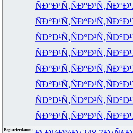
ÑÐ°Ð¹Ñ‚
ÑÐ°Ð¹Ñ‚
ÑÐ°Ð¹
ÑÐ°Ð¹Ñ‚
ÑÐ°Ð¹Ñ‚
ÑÐ°Ð¹
ÑÐ°Ð¹Ñ‚
ÑÐ°Ð¹Ñ‚
ÑÐ°Ð¹
ÑÐ°Ð¹Ñ‚
ÑÐ°Ð¹Ñ‚
ÑÐ°Ð¹
ÑÐ°Ð¹Ñ‚
ÑÐ°Ð¹Ñ‚
ÑÐ°Ð¹
ÑÐ°Ð¹Ñ‚
ÑÐ°Ð¹Ñ‚
ÑÐ°Ð¹
ÑÐ°Ð¹Ñ‚
ÑÐ°Ð¹Ñ‚
ÑÐ°Ð¹
ÑÐ°Ð¹Ñ‚
ÑÐ°Ð¹Ñ‚
ÑÐ°Ð¹
Registrierdatum:
Ð¸Ð½Ð¾Ð¿
248.7
Ð¿Ñ€Ð