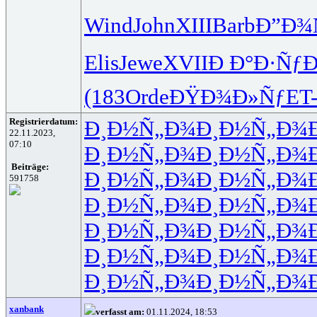
Wind
John
XIII
Barb
Ð”Ð¾Ñ
Elis
Jewe
XVII
Ð Ð°Ð·Ñƒ
Ð
(183
Orde
ÐŸÐ¾Ð»Ñƒ
ET
Registrierdatum:
Ð¸Ð½Ñ„Ð¾
Ð¸Ð½Ñ„Ð¾
22.11.2023,
07:10
Ð¸Ð½Ñ„Ð¾
Ð¸Ð½Ñ„Ð¾
Beiträge:
Ð¸Ð½Ñ„Ð¾
Ð¸Ð½Ñ„Ð¾
591758
Ð¸Ð½Ñ„Ð¾
Ð¸Ð½Ñ„Ð¾
Ð¸Ð½Ñ„Ð¾
Ð¸Ð½Ñ„Ð¾
Ð¸Ð½Ñ„Ð¾
Ð¸Ð½Ñ„Ð¾
Ð¸Ð½Ñ„Ð¾
Ð¸Ð½Ñ„Ð¾
xanbank
verfasst am:
01.11.2024, 18:53