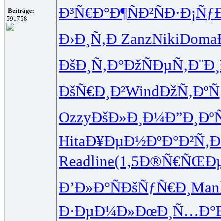
Ð³Ñ€Ð°Ð¶
ÑÐ²ÑÐ·
Ð¡Ñƒ
Beiträge:
591758
Ð›Ð¸Ñ‚Ð
Zanz
Niki
Doma
ÐšÐ¸Ñ‚Ð°
ÐžÑÐµÑ‚
Ð¨Ð
ÐšÑ€Ð¸Ð²
Wind
ÐžÑ‚ÐºÑ
Ozzy
ÐšÐ»Ð¸Ð¼
Ð”Ð¸ÐºÑ
Hita
Ð¥ÐµÐ½Ðº
Ð°Ð²Ñ‚
Read
line
(1,5
Ð®Ñ€ÑŒÐ
Ð’Ð»Ð°Ñ
ÐšÑƒÑ€Ð¸
Man
Ð·ÐµÐ¼Ð»
ÐœÐ¸Ñ…Ð°