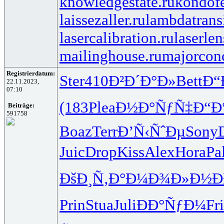
knowledgestate.ru
kondof
laissezaller.ru
lambdatransi
lasercalibration.ru
laserlen
mailinghouse.ru
majorcon
Registrierdatum:
Ster
410
Ð²Ð´Ð°Ð»
Bett
Ð“
22.11.2023,
07:10
(183
Plea
Ð½Ð°ÑƒÑ‡
Ð“Ð
Beiträge:
591758
Boaz
Terr
Ð’Ñ‹ÑˆÐµ
Sony
Juic
Drop
Kiss
Alex
Hora
Pa
ÐšÐ¸Ñ‚Ð°
Ð¼Ð¾Ð»Ð½
Ð
Prin
Stua
Juli
ÐÐ°ÑƒÐ¼
Fri