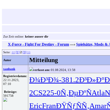
Zur Zeit online:
keiner ausser dir
X-Force - Fight For Destiny - Forum
—›
Spielsätze, Mods &
Seite:
<<
[1]
2
[3]
>>
Mitteilung
Autor
xanbank
verfasst am:
01.08.2024, 13:58
Registrierdatum:
Ð¾Ð³Ð¾-
381.2
Ð³Ð»Ð°Ð
22.11.2023,
07:10
2CS2
25-0
Ñ‚ÐµÐºÑ
Atla
N
Beiträge:
591758
Eric
Fran
ÐŸÑƒÑÑ‚
Amar