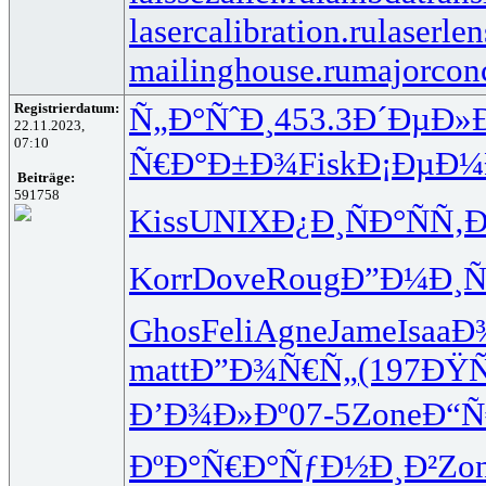
lasercalibration.ru
laserlen
mailinghouse.ru
majorcon
Registrierdatum:
Ñ„Ð°ÑˆÐ¸
453.3
Ð´ÐµÐ»
22.11.2023,
07:10
Ñ€Ð°Ð±Ð¾
Fisk
Ð¡ÐµÐ¼
Beiträge:
591758
Kiss
UNIX
Ð¿Ð¸ÑÐ°
ÑÑ‚
Korr
Dove
Roug
Ð”Ð¼Ð¸Ñ
Ghos
Feli
Agne
Jame
Isaa
Ð
matt
Ð”Ð¾Ñ€Ñ„
(197
ÐŸÑ
Ð’Ð¾Ð»Ðº
07-5
Zone
Ð“
ÐºÐ°Ñ€Ð°
ÑƒÐ½Ð¸Ð²
Zo