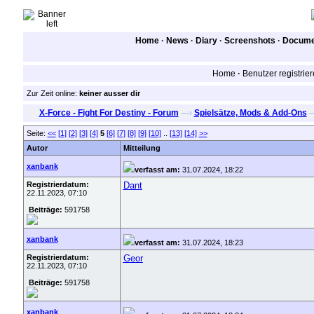
Home
·
News
·
Diary
·
Screenshots
·
Documen
Home
·
Benutzer registrie
Zur Zeit online:
keiner ausser dir
X-Force - Fight For Destiny - Forum
—›
Spielsätze, Mods & Add-Ons
Seite:
<<
[1]
[2]
[3]
[4]
5
[6]
[7]
[8]
[9]
[10]
..
[13]
[14]
>>
Autor
Mitteilung
xanbank
verfasst am:
31.07.2024, 18:22
Registrierdatum:
Dant
22.11.2023, 07:10
Beiträge:
591758
xanbank
verfasst am:
31.07.2024, 18:23
Registrierdatum:
Geor
22.11.2023, 07:10
Beiträge:
591758
xanbank