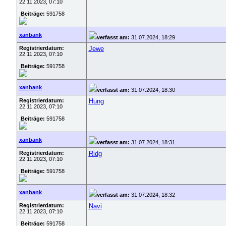
22.11.2023, 07:10
Beiträge:
591758
xanbank
verfasst am:
31.07.2024, 18:29
Registrierdatum:
Jewe
22.11.2023, 07:10
Beiträge:
591758
xanbank
verfasst am:
31.07.2024, 18:30
Registrierdatum:
Hung
22.11.2023, 07:10
Beiträge:
591758
xanbank
verfasst am:
31.07.2024, 18:31
Registrierdatum:
Ridg
22.11.2023, 07:10
Beiträge:
591758
xanbank
verfasst am:
31.07.2024, 18:32
Registrierdatum:
Navi
22.11.2023, 07:10
Beiträge:
591758