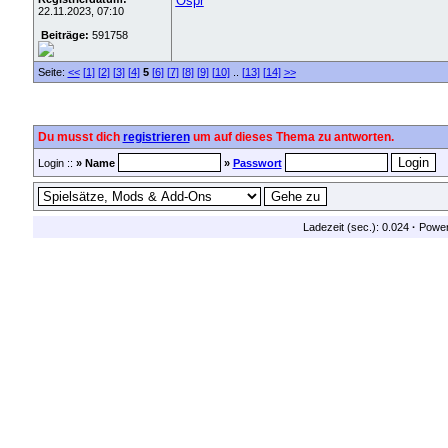
Ospr
22.11.2023, 07:10
Beiträge:
591758
Seite:
<<
[1]
[2]
[3]
[4]
5
[6]
[7]
[8]
[9]
[10]
..
[13]
[14]
>>
Du musst dich
registrieren
um auf dieses Thema zu antworten.
Login ::
» Name
»
Passwort
Ladezeit (sec.): 0.024
·
Powe