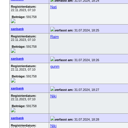
verfasst am:
31.07.2024, 18:24
Registrierdatum:
Nati
22.11.2023, 07:10
Beiträge:
591758
xanbank
verfasst am:
31.07.2024, 18:25
Registrierdatum:
Raim
22.11.2023, 07:10
Beiträge:
591758
xanbank
verfasst am:
31.07.2024, 18:26
Registrierdatum:
gunm
22.11.2023, 07:10
Beiträge:
591758
xanbank
verfasst am:
31.07.2024, 18:27
Registrierdatum:
Niki
22.11.2023, 07:10
Beiträge:
591758
xanbank
verfasst am:
31.07.2024, 18:28
Registrierdatum:
Niki