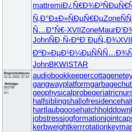
matt
remi
Ð¿Ñ€Ð¾Ð³
ÑÐµÑ€Ñ
Ñ‚Ð°Ð±Ð»
ÑÐµÑ€Ðµ
Zone
Ñ
Ñ…Ð°Ñ€-
XVII
Zone
Maur
Ð‘Ð
John
ÑÐ·Ñ‹Ðº
Ð¨ÐµÑ„Ð¾
XVI
ÐºÐ»ÐµÐ¹
Ð¼ÐµÑÑ
Ñ…Ð¾Ñ
John
BKWI
STAR
Registrierdatum:
audiobookkeeper
cottagenet
ey
22.11.2023, 07:10
gangwayplatform
garbagechu
Beiträge:
591758
geophysicalprobe
geriatricnur
halfsiblings
hallofresidence
hal
hartlaubgoose
hatchholddown
jobstress
jogformation
jointcap
kerbweight
kerrrotation
keyma