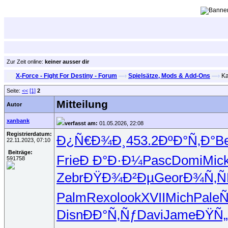
Zur Zeit online:
keiner ausser dir
X-Force - Fight For Destiny - Forum
—›
Spielsätze, Mods & Add-Ons
—›
Ka
Seite:
<<
[1]
2
Mitteilung
Autor
xanbank
verfasst am:
01.05.2026, 22:08
Registrierdatum:
Ð¿Ñ€Ð¾Ð¸
453.2
ÐºÐ°Ñ‚Ð°
Be
22.11.2023, 07:10
Beiträge:
Frie
Ð Ð°Ð·Ð¼
Pasc
Domi
Mic
591758
Zebr
ÐŸÐ¾Ð²Ðµ
Geor
Ð¾Ñ‚Ñ
Palm
Rexo
look
XVII
Mich
Pale
Ñ
Disn
ÐÐ°Ñ‚Ñƒ
Davi
Jame
ÐŸÑ„