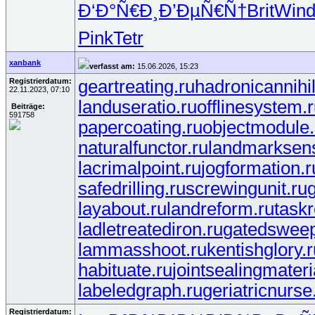
Ð‘Ð°Ñ€Ð¸
Ð’ÐµÑ€Ñ†
Brit
Win
Pink
Tetr
xanbank
verfasst am:
15.06.2026, 15:23
Registrierdatum:
geartreating.ru
hadronicannihil
22.11.2023, 07:10
landuseratio.ru
offlinesystem.
Beiträge:
591758
papercoating.ru
objectmodule.
naturalfunctor.ru
landmarksens
lacrimalpoint.ru
jogformation.r
safedrilling.ru
screwingunit.ru
layabout.ru
landreform.ru
task
ladletreatediron.ru
gatedsweep
lammasshoot.ru
kentishglory.r
habituate.ru
jointsealingmateri
labeledgraph.ru
geriatricnurse
Registrierdatum: