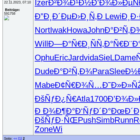
Izer
Ð²Ð¾Ð¹Ð½
Ð’Ð¾Ð»Ðµ
Ñ
22.11.2023, 07:10
Beiträge:
591758
Ð”Ð¸Ð´Ðµ
Ð›Ð¸Ñ‚Ð
Lewi
Ð¸Ð·
Nort
Iwak
Howa
John
Ð°Ð²Ñ‚Ð
Will
Ð—Ð°Ñ€Ð¸
ÑÑ‚Ð°Ñ€
Ð¨Ð
Ophu
Eric
Jard
vida
SieL
Dame
Dude
Ð°Ð²Ñ‚Ð¾
Para
Slee
Ð½Ð
Mabe
Ð¢Ñ€Ð¾Ñ…
Ð˜Ð»Ð»Ñ
ÐšÑƒÐ¿Ñ€
Atla
1700
Ð’Ð¾Ð»
Ð Ð¾Ð¶Ð°
Ð‘ÑƒÐ´Ð°
ÐœÐ´Ð
ÐšÑƒÐ·ÑŒ
Push
Simb
Runn
R
Zone
Wi
Seite:
<<
[1]
2