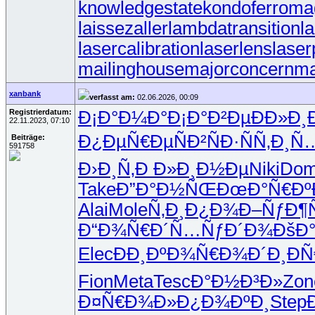
knowledgestate
kondoferroma
laissezaller
lambdatransition
l
lasercalibration
laserlens
laser
mailinghouse
majorconcern
ma
xanbank
verfasst am:
02.06.2026, 00:09
Registrierdatum:
Ð¡Ð°Ð¼Ð°
Ð¡Ð°Ð²Ðµ
Ð­Ð»Ð¸
22.11.2023, 07:10
Ð¿ÐµÑ€Ðµ
ÑÐ²ÑÐ·
ÑÑ‚Ð¸Ñ
Beiträge:
591758
Ð›Ð¸Ñ‚Ð
Ð»Ð¸Ð½Ðµ
Niki
Do
Take
Ð”Ð°Ð½ÑŒ
ÐœÐ°Ñ€Ðº
Alai
Mole
Ñ‚Ð¸Ð¿Ð¾
Ð–ÑƒÐ¶
Ð“Ð¾Ñ€Ð´
Ñ…ÑƒÐ´Ð¾
ÐšÐ
Elec
ÐÐ¸ÐºÐ¾
Ñ€Ð¾Ð´Ð¸
ÐÑ
Fion
Meta
Tesc
Ð°Ð½Ð³Ð»
Zon
Ð¤Ñ€Ð¾Ð»
Ð¿Ð¾ÐºÐ¸
Step