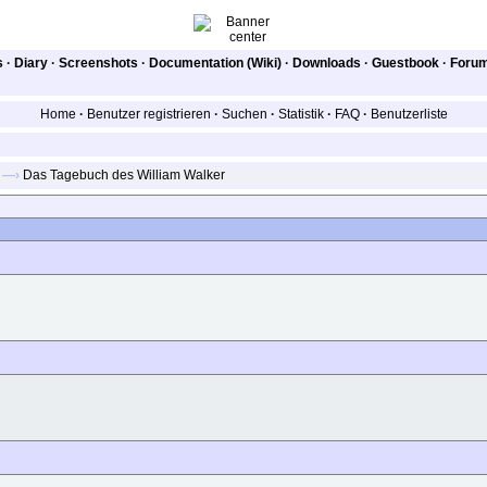
s
·
Diary
·
Screenshots
·
Documentation (Wiki)
·
Downloads
·
Guestbook
·
Foru
Home
·
Benutzer registrieren
·
Suchen
·
Statistik
·
FAQ
·
Benutzerliste
—›
Das Tagebuch des William Walker