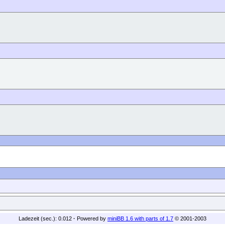
Ladezeit (sec.): 0.012
·
Powered by
miniBB 1.6 with parts of 1.7
© 2001-2003