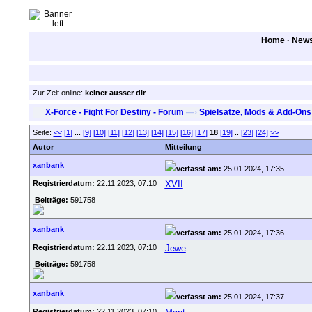
Home
·
New
Zur Zeit online:
keiner ausser dir
X-Force - Fight For Destiny - Forum
—›
Spielsätze, Mods & Add-Ons
Seite:
<<
[1]
...
[9]
[10]
[11]
[12]
[13]
[14]
[15]
[16]
[17]
18
[19]
..
[23]
[24]
>>
Autor
Mitteilung
xanbank
verfasst am:
25.01.2024, 17:35
Registrierdatum:
22.11.2023, 07:10
XVII
Beiträge:
591758
xanbank
verfasst am:
25.01.2024, 17:36
Registrierdatum:
22.11.2023, 07:10
Jewe
Beiträge:
591758
xanbank
verfasst am:
25.01.2024, 17:37
Registrierdatum:
22.11.2023, 07:10