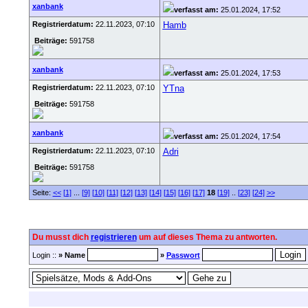
xanbank
verfasst am:
25.01.2024, 17:52
Registrierdatum:
22.11.2023, 07:10
Hamb
Beiträge:
591758
xanbank
verfasst am:
25.01.2024, 17:53
Registrierdatum:
22.11.2023, 07:10
YTna
Beiträge:
591758
xanbank
verfasst am:
25.01.2024, 17:54
Registrierdatum:
22.11.2023, 07:10
Adri
Beiträge:
591758
Seite:
<<
[1]
...
[9]
[10]
[11]
[12]
[13]
[14]
[15]
[16]
[17]
18
[19]
..
[23]
[24]
>>
Du musst dich
registrieren
um auf dieses Thema zu antworten.
Login ::
» Name
»
Passwort