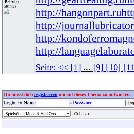
Beiträge:
591758
http://hangonpart.ru
ht
http://journallubricator
http://kondoferromagn
http://languagelaborat
Seite:
<<
[1]
...
[9]
[10]
[1
Du musst dich
registrieren
um auf dieses Thema zu antworten.
Login ::
» Name
»
Passwort