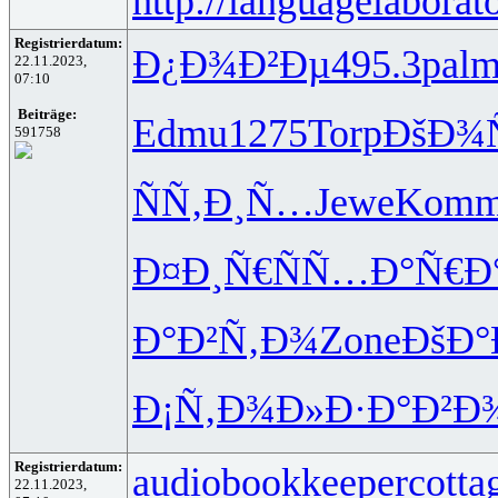
http://languagelaborat
Registrierdatum:
Ð¿Ð¾Ð²Ðµ
495.3
pal
22.11.2023,
07:10
Beiträge:
Edmu
1275
Torp
ÐšÐ¾
591758
ÑÑ‚Ð¸Ñ…
Jewe
Kom
Ð¤Ð¸Ñ€Ñ
Ñ…Ð°Ñ€Ð
Ð°Ð²Ñ‚Ð¾
Zone
ÐšÐ°
Ð¡Ñ‚Ð¾Ð»
Ð·Ð°Ð²Ð
Registrierdatum:
audiobookkeeper
cotta
22.11.2023,