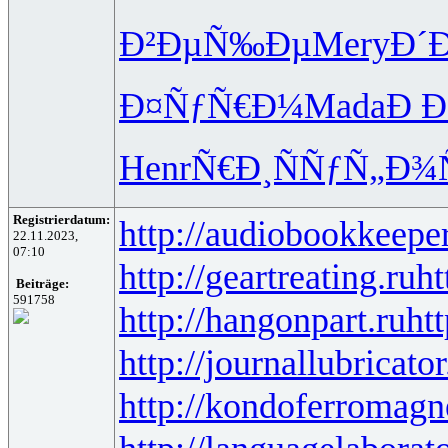
Ð²ÐµÑ‰Ðµ
Mery
Ð´
Ð¤ÑƒÑ€Ð¼
Mada
Ð Ð
Henr
Ñ€Ð¸ÑÑƒ
Ñ„Ð¾
Registrierdatum:
http://audiobookkeeper
22.11.2023,
07:10
http://geartreating.ru
ht
Beiträge:
591758
http://hangonpart.ru
ht
http://journallubricator
http://kondoferromagn