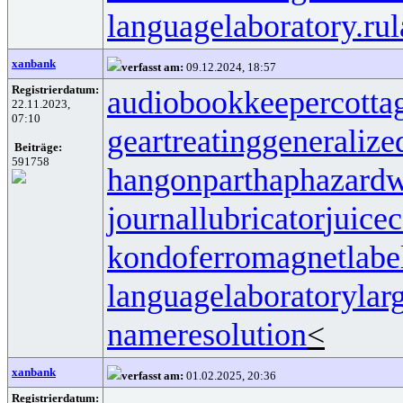
languagelaboratory.ru
l
xanbank
verfasst am:
09.12.2024, 18:57
Registrierdatum:
audiobookkeeper
cotta
22.11.2023,
07:10
geartreating
generalize
Beiträge:
591758
hangonpart
haphazardw
journallubricator
juicec
kondoferromagnet
labe
languagelaboratory
lar
nameresolution
<
xanbank
verfasst am:
01.02.2025, 20:36
Registrierdatum: