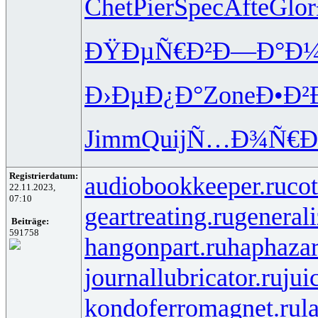
Chet
Pier
Spec
Afte
Glor
ÐŸÐµÑ€Ð²
Ð—Ð°Ð
Ð›ÐµÐ¿Ð°
Zone
Ð•Ð²
Jimm
Quij
Ñ…Ð¾Ñ€
Registrierdatum:
audiobookkeeper.ru
cot
22.11.2023,
07:10
geartreating.ru
generali
Beiträge:
591758
hangonpart.ru
haphaza
journallubricator.ru
jui
kondoferromagnet.ru
l