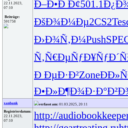
Ð–Ð•Ð Ð¢
501.1
Ð¿Ð
22.11.2023,
07:10
Beiträge:
ÐšÐ¾Ð¼Ðµ
2CS2
Tes
591758
Ð›Ð¾Ñ‚Ð¼
Push
SPE
Ñ‚Ñ€ÐµÑƒ
Ð¥ÑƒÐ´Ñ
Ð ÐµÐ·Ð²
Zone
ÐÐ»
Ð•Ð»Ð¶Ð¾
Ð·Ð°Ð²Ð
xanbank
verfasst am:
01.03.2025, 20:11
Registrierdatum:
http://audiobookkeeper
22.11.2023,
07:10
http://geartreating.ru
ht