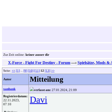
Zur Zeit online:
keiner ausser dir
X-Force - Fight For Destiny - Forum
—›
Spielsätze, Mods &
Seite:
<<
[1]
...
[9]
[10]
[11]
12
[13]
>>
Mitteilung
Autor
xanbank
verfasst am:
27.01.2024, 21:09
Registrierdatum:
Davi
22.11.2023,
07:10