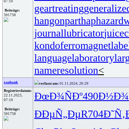
07:10
geartreating
generalize
Beiträge:
591758
hangonpart
haphazardw
journallubricator
juicec
kondoferromagnet
labe
languagelaboratory
lar
nameresolution
<
xanbank
verfasst am:
01.11.2024, 20:29
Registrierdatum:
ÐœÐ¾ÑÐº
490
Ð½Ð¾
22.11.2023,
07:10
Beiträge:
ÐÐµÑ„Ðµ
R704
Ð˜Ñ‚
591758