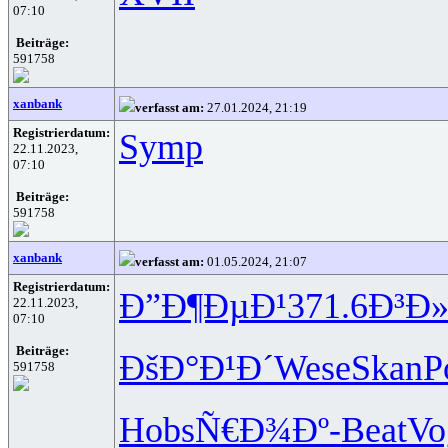
07:10
Beiträge:
591758
xanbank
verfasst am:
27.01.2024, 21:19
Registrierdatum:
Symp
22.11.2023,
07:10
Beiträge:
591758
xanbank
verfasst am:
01.05.2024, 21:07
Registrierdatum:
Ð”Ð¶ÐµÐ¹
371.6
Ð³Ð»
22.11.2023,
07:10
Beiträge:
ÐšÐ°Ð¹Ð´
Wese
Skan
P
591758
Hobs
Ñ€Ð¾Ðº-
Beat
Vo