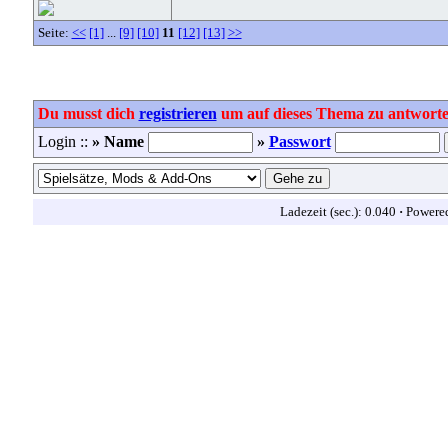
Seite:
<<
[1]
...
[9]
[10]
11
[12]
[13]
>>
Du musst dich
registrieren
um auf dieses Thema zu antworte
Login ::
» Name
»
Passwort
Ladezeit (sec.): 0.040
·
Powere