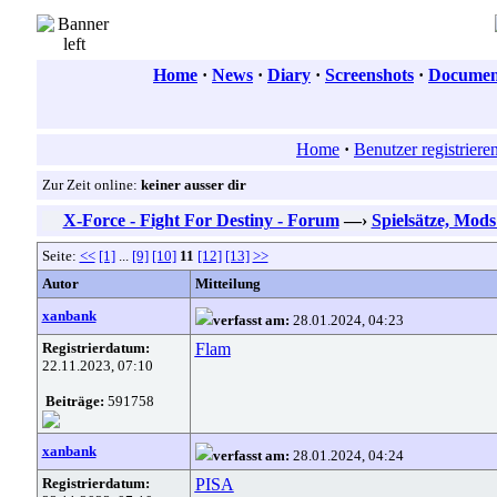
Home
·
News
·
Diary
·
Screenshots
·
Document
Home
·
Benutzer registriere
Zur Zeit online:
keiner ausser dir
X-Force - Fight For Destiny - Forum
—›
Spielsätze, Mod
Seite:
<<
[1]
...
[9]
[10]
11
[12]
[13]
>>
Autor
Mitteilung
xanbank
verfasst am:
28.01.2024, 04:23
Registrierdatum:
Flam
22.11.2023, 07:10
Beiträge:
591758
xanbank
verfasst am:
28.01.2024, 04:24
Registrierdatum:
PISA