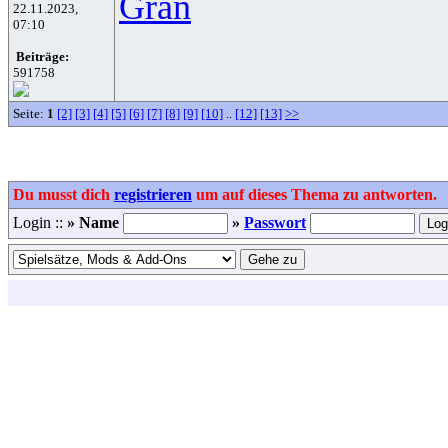
Gran
22.11.2023,
07:10
Beiträge:
591758
Seite:
1
[2]
[3]
[4]
[5]
[6]
[7]
[8]
[9]
[10]
..
[12]
[13]
>>
Du musst dich
registrieren
um auf dieses Thema zu antworten.
Login ::
» Name
»
Passwort