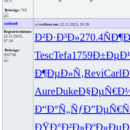
14:57
Beiträge:
763
xanbank
verfasst am:
22.11.2023, 16:39
Registrierdatum:
Ð²Ð·Ð³Ð»
270.4
ÑÐ¶Ð
22.11.2023,
07:10
Beiträge:
Tesc
Tefa
1759
Ð±ÐµÐ¹
591758
Ð¶ÐµÐ»Ñ‚
Revi
Carl
Ð
Aure
Duke
Ð§ÐµÑ€Ð
Ð“Ð°Ñ„Ñƒ
Ð”ÐµÑ€Ñ
ÐŸÐ°Ð²Ð»
ÐºÐ»ÐµÐ