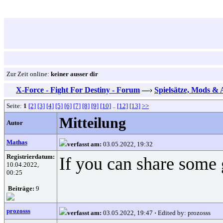
Zur Zeit online:
keiner ausser dir
X-Force - Fight For Destiny - Forum
—›
Spielsätze, Mods &
Seite:
1
[2]
[3]
[4]
[5]
[6]
[7]
[8]
[9]
[10]
..
[12]
[13]
>>
Mitteilung
Autor
Mathas
verfasst am:
03.05.2022, 19:32
Registrierdatum:
If you can share some g
10.04.2022,
00:25
Beiträge:
9
prozosss
verfasst am:
03.05.2022, 19:47
·
Edited by: prozosss