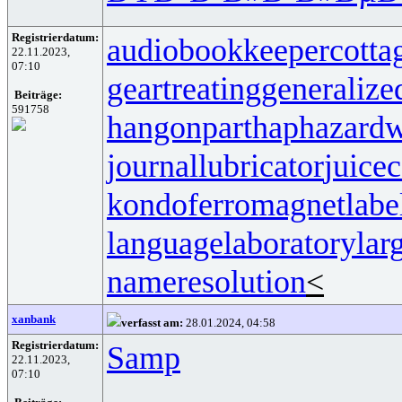
Registrierdatum:
audiobookkeeper
cotta
22.11.2023,
07:10
geartreating
generalize
Beiträge:
591758
hangonpart
haphazardw
journallubricator
juicec
kondoferromagnet
labe
languagelaboratory
lar
nameresolution
<
xanbank
verfasst am:
28.01.2024, 04:58
Registrierdatum:
Samp
22.11.2023,
07:10