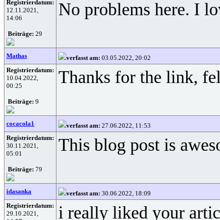
Registrierdatum:
No problems here. I lo
12.11.2021,
14:06
Beiträge:
29
Mathas
verfasst am:
03.05.2022, 20:02
Registrierdatum:
Thanks for the link, fel
10.04.2022,
00:25
Beiträge:
9
cocacola1
verfasst am:
27.06.2022, 11:53
Registrierdatum:
This blog post is aweso
30.11.2021,
05:01
Beiträge:
79
idasanka
verfasst am:
30.06.2022, 18:09
Registrierdatum:
i really liked your art
29.10.2021,