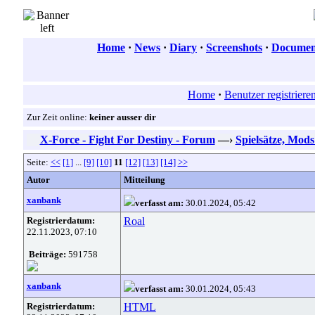
Home
·
News
·
Diary
·
Screenshots
·
Document
Home
·
Benutzer registriere
Zur Zeit online:
keiner ausser dir
X-Force - Fight For Destiny - Forum
—›
Spielsätze, Mod
Seite:
<<
[1]
...
[9]
[10]
11
[12]
[13]
[14]
>>
Autor
Mitteilung
xanbank
verfasst am:
30.01.2024, 05:42
Registrierdatum:
Roal
22.11.2023, 07:10
Beiträge:
591758
xanbank
verfasst am:
30.01.2024, 05:43
Registrierdatum:
HTML