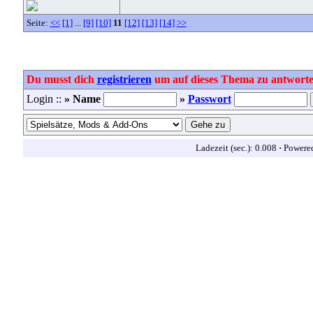
Seite:
<<
[1]
...
[9]
[10]
11
[12]
[13]
[14]
>>
Du musst dich
registrieren
um auf dieses Thema zu antworte
Login ::
» Name
»
Passwort
Ladezeit (sec.): 0.008
·
Powere