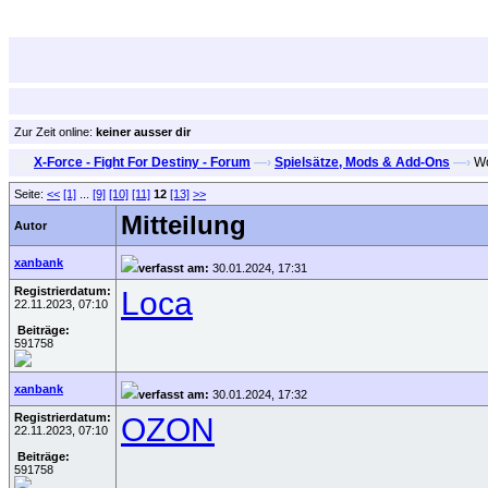
Zur Zeit online:
keiner ausser dir
X-Force - Fight For Destiny - Forum
—›
Spielsätze, Mods & Add-Ons
—›
Wo
Seite:
<<
[1]
...
[9]
[10]
[11]
12
[13]
>>
Mitteilung
Autor
xanbank
verfasst am:
30.01.2024, 17:31
Registrierdatum:
Loca
22.11.2023, 07:10
Beiträge:
591758
xanbank
verfasst am:
30.01.2024, 17:32
Registrierdatum:
OZON
22.11.2023, 07:10
Beiträge:
591758