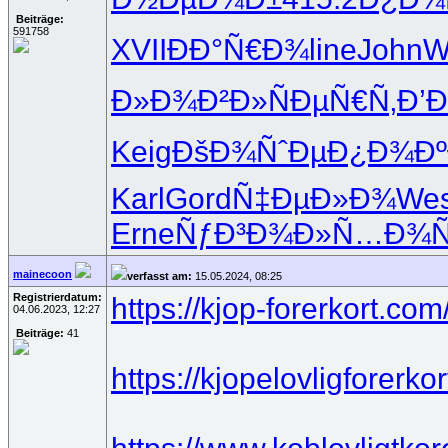
Beiträge:
591758
XVII
ÐÐ°Ñ€Ð¾
line
John
Wi
Ð»Ð¾Ð²Ð»
ÑÐµÑ€Ñ‚
Ð’
Keig
ÐšÐ¾ÑˆÐµ
Ð¿Ð¾Ðº
Karl
Gord
Ñ‡ÐµÐ»Ð¾
Wes
Erne
ÑƒÐ³Ð¾Ð»
Ñ…Ð¾Ñ
mainecoon
verfasst am:
15.05.2024, 08:25
Registrierdatum:
https://kjop-forerkort.com
04.06.2023, 12:27
Beiträge:
41
https://kjopelovligforerko