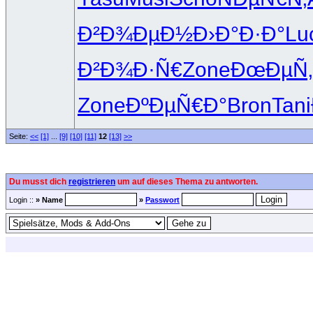
Ð²Ð¾ÐµÐ½
Ð›Ð°Ð·Ð°
Lu
Ð²Ð¾Ð·Ñ€
Zone
ÐœÐµÑ‚
Zone
ÐºÐµÑ€Ð°
Bron
Tani
Seite:
<<
[1]
...
[9]
[10]
[11]
12
[13]
>>
Du musst dich
registrieren
um auf dieses Thema zu antworten.
Login ::
» Name
»
Passwort