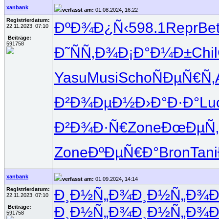
xanbank
verfasst am:
01.08.2024, 16:22
Registrierdatum:
ÐºÐ¾Ð¿Ñ‹
598.1
Repr
Bet
22.11.2023, 07:10
Beiträge:
591758
Ð˜ÑÑ‚Ð¾
Ð¡Ð°Ð¼Ð±
Chil
Yasu
Musi
Scho
ÑÐµÑ€Ñ‚
Ð²Ð¾ÐµÐ½
Ð›Ð°Ð·Ð°
Lu
Ð²Ð¾Ð·Ñ€
Zone
ÐœÐµÑ‚
Zone
ÐºÐµÑ€Ð°
Bron
Tani
xanbank
verfasst am:
01.09.2024, 14:14
Registrierdatum:
Ð¸Ð½Ñ„Ð¾
Ð¸Ð½Ñ„Ð¾
Ð
22.11.2023, 07:10
Ð¸Ð½Ñ„Ð¾
Ð¸Ð½Ñ„Ð¾
Ð
Beiträge:
591758