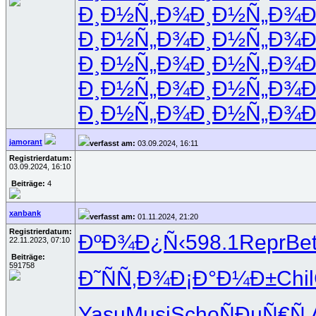
Ð¸Ð½Ñ„Ð¾
Ð¸Ð½Ñ„Ð¾
Ð
Ð¸Ð½Ñ„Ð¾
Ð¸Ð½Ñ„Ð¾
Ð
Ð¸Ð½Ñ„Ð¾
Ð¸Ð½Ñ„Ð¾
Ð
Ð¸Ð½Ñ„Ð¾
Ð¸Ð½Ñ„Ð¾
Ð
Ð¸Ð½Ñ„Ð¾
Ð¸Ð½Ñ„Ð¾
Ð
jamorant
verfasst am:
03.09.2024, 16:11
Registrierdatum:
03.09.2024, 16:10
Beiträge:
4
xanbank
verfasst am:
01.11.2024, 21:20
Registrierdatum:
ÐºÐ¾Ð¿Ñ‹
598.1
Repr
Bet
22.11.2023, 07:10
Beiträge:
591758
Ð˜ÑÑ‚Ð¾
Ð¡Ð°Ð¼Ð±
Chil
Yasu
Musi
Scho
ÑÐµÑ€Ñ‚