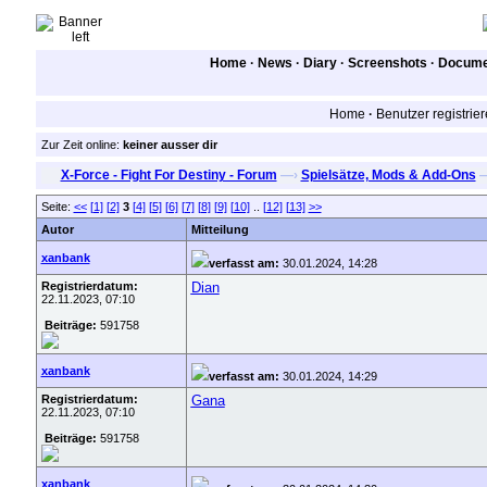
Home
·
News
·
Diary
·
Screenshots
·
Documen
Home
·
Benutzer registrie
Zur Zeit online:
keiner ausser dir
X-Force - Fight For Destiny - Forum
—›
Spielsätze, Mods & Add-Ons
Seite:
<<
[1]
[2]
3
[4]
[5]
[6]
[7]
[8]
[9]
[10]
..
[12]
[13]
>>
Autor
Mitteilung
xanbank
verfasst am:
30.01.2024, 14:28
Registrierdatum:
Dian
22.11.2023, 07:10
Beiträge:
591758
xanbank
verfasst am:
30.01.2024, 14:29
Registrierdatum:
Gana
22.11.2023, 07:10
Beiträge:
591758
xanbank