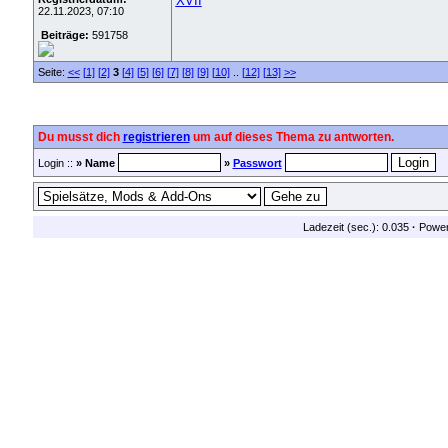
XVII
22.11.2023, 07:10
Beiträge:
591758
Seite:
<<
[1]
[2]
3
[4]
[5]
[6]
[7]
[8]
[9]
[10]
..
[12]
[13]
>>
Du musst dich
registrieren
um auf dieses Thema zu antworten.
Login ::
» Name
»
Passwort
Ladezeit (sec.): 0.035
·
Powe