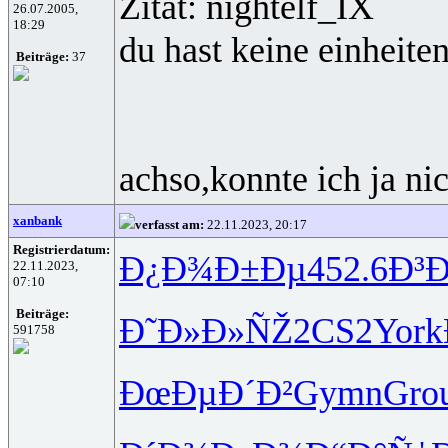
Zitat: nightelf_IX
26.07.2005,
18:29
du hast keine einheite
Beiträge:
37
achso,konnte ich ja ni
xanbank
verfasst am:
22.11.2023, 20:17
Registrierdatum:
Ð¿Ð¾Ð±Ðµ
452.6
Ð³Ð
22.11.2023,
07:10
Beiträge:
Ð˜Ð»Ð»ÑŽ
2CS2
York
591758
ÐœÐµÐ´Ð²
Gymn
Gro