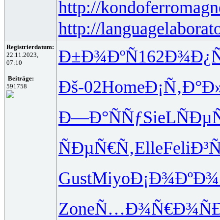
http://kondoferromagn
http://languagelaborat
Registrierdatum:
Ð±Ð¾ÐºÑ
162
Ð¾Ð¿Ñ
22.11.2023,
07:10
Beiträge:
Ðš-02
Home
Ð¡Ñ‚Ð°Ð
591758
Ð—Ð°ÑÑƒ
SieL
ÑÐµ
ÑÐµÑ€Ñ‚
Elle
Feli
Ð³
Gust
Miyo
Ð¡Ð¾ÐºÐ¾
Zone
Ñ…Ð¾Ñ€Ð¾
Ñ