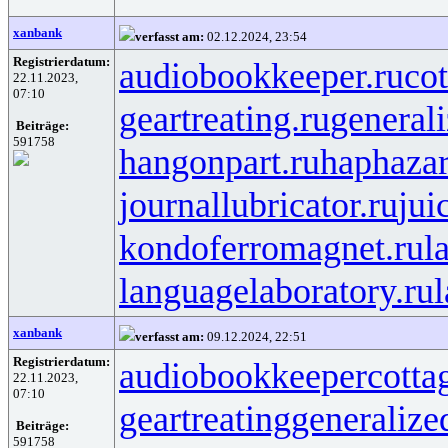
xanbank
verfasst am:
02.12.2024, 23:54
Registrierdatum:
audiobookkeeper.ru
cot
22.11.2023,
07:10
geartreating.ru
generali
Beiträge:
591758
hangonpart.ru
haphaza
journallubricator.ru
jui
kondoferromagnet.ru
l
languagelaboratory.ru
l
xanbank
verfasst am:
09.12.2024, 22:51
Registrierdatum:
audiobookkeeper
cotta
22.11.2023,
07:10
geartreating
generalize
Beiträge:
591758