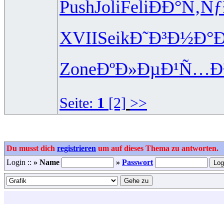
Push
Joli
Feli
ÐÐ°Ñ‚Ñƒ
XVII
Seik
Ð˜Ð³Ð½Ð°
Ð
Zone
ÐºÐ»ÐµÐ¹
Ñ…Ð
Seite:
1
[2]
>>
Du musst dich
registrieren
um auf dieses Thema zu antworten.
Login ::
» Name
»
Passwort