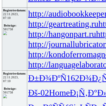
Registrierdatum:
http://audiobookkeeper
22.11.2023,
07:10
http://geartreating.ru
ht
Beiträge:
591758
http://hangonpart.ru
ht
http://journallubricator
http://kondoferromagn
http://languagelaborat
Registrierdatum:
Ð±Ð¾ÐºÑ
162
Ð¾Ð¿Ñ
22.11.2023,
07:10
Beiträge:
Ðš-02
Home
Ð¡Ñ‚Ð°Ð
591758