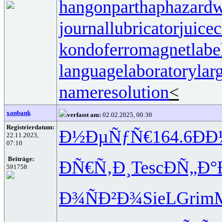
hangonpart
haphazardw
journallubricator
juicec
kondoferromagnet
labe
languagelaboratory
lar
nameresolution
<
xanbank
verfasst am:
02.02.2025, 00:30
Registrierdatum:
Ð½ÐµÑƒÑ€
164.6
Ð
22.11.2023,
07:10
Beiträge:
ÐÑ€Ñ‚Ð¸
Tesc
ÐÑ„Ð
591758
Ð¾ÑÐ²Ð¾
SieL
Grim