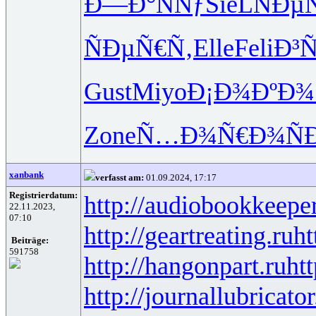
Ð—Ð°ÑÑƒ
SieL
ÑÐµ
ÑÐµÑ€Ñ‚
Elle
Feli
Ð³
Gust
Miyo
Ð¡Ð¾ÐºÐ¾
Zone
Ñ…Ð¾Ñ€Ð¾
Ñ
xanbank
verfasst am:
01.09.2024, 17:17
Registrierdatum:
http://audiobookkeeper
22.11.2023,
07:10
http://geartreating.ru
ht
Beiträge:
591758
http://hangonpart.ru
ht
http://journallubricator