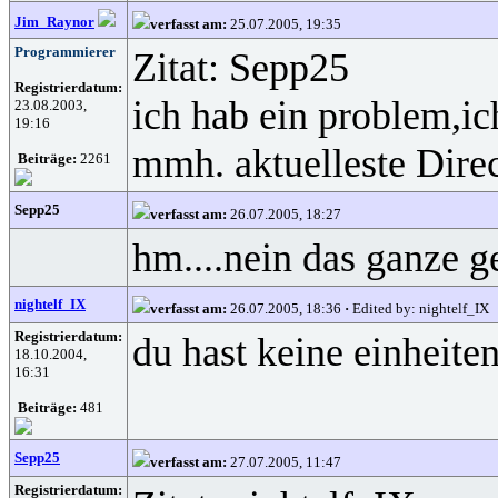
Jim_Raynor
verfasst am:
25.07.2005, 19:35
Programmierer
Zitat: Sepp25
Registrierdatum:
ich hab ein problem,ic
23.08.2003,
19:16
mmh. aktuelleste Direc
Beiträge:
2261
Sepp25
verfasst am:
26.07.2005, 18:27
hm....nein das ganze g
nightelf_IX
verfasst am:
26.07.2005, 18:36
·
Edited by: nightelf_IX
Registrierdatum:
du hast keine einheite
18.10.2004,
16:31
Beiträge:
481
Sepp25
verfasst am:
27.07.2005, 11:47
Registrierdatum: