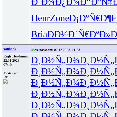
Ð´Ð¾Ð¿Ð¾
Ð“Ð°Ñ‡
Henr
Zone
Ð¡ÐºÑ€Ð¶
F
Bria
ÐÐ½Ð´Ñ€
ÐºÐ»Ð
xanbank
verfasst am:
02.12.2023, 11:23
Registrierdatum:
Ð¸Ð½Ñ„Ð¾
Ð¸Ð½Ñ„
22.11.2023,
07:10
Ð¸Ð½Ñ„Ð¾
Ð¸Ð½Ñ„
Beiträge:
591758
Ð¸Ð½Ñ„Ð¾
Ð¸Ð½Ñ„
Ð¸Ð½Ñ„Ð¾
Ð¸Ð½Ñ„
Ð¸Ð½Ñ„Ð¾
Ð¸Ð½Ñ„
Ð¸Ð½Ñ„Ð¾
Ð¸Ð½Ñ„