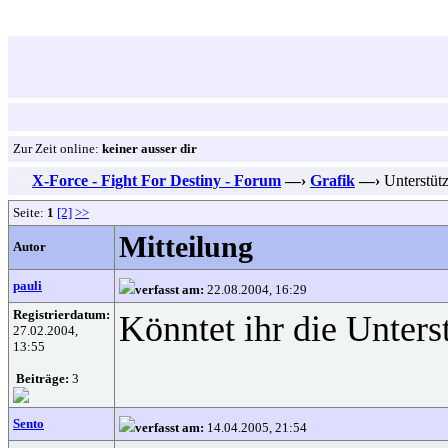
Zur Zeit online:
keiner ausser dir
X-Force - Fight For Destiny - Forum
—›
Grafik
—›
Unterstütz
Seite:
1
[2]
>>
Mitteilung
Autor
pauli
verfasst am:
22.08.2004, 16:29
Registrierdatum:
Könntet ihr die Unters
27.02.2004,
13:55
Beiträge:
3
Sento
verfasst am:
14.04.2005, 21:54