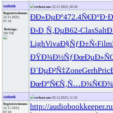
xanbank
verfasst am:
22.11.2023, 20:26
Registrierdatum:
ÐÐ»ÐµÐº
472.4
Ñ€Ð°Ð·Ð
22.11.2023,
07:10
Ð›Ð¸Ñ‚Ðµ
B62-
Clas
Salt
Ð
Beiträge:
591758
Ligh
Viva
Ð§ÑƒÐ±Ñ‹
Film
ÐŸÐ¾Ð½Ñƒ
ÐœÐµÐ»Ñ
Ð¨ÐµÐ²Ñ‡
Zone
Gerh
Pric
ÐœÐ°Ñ€Ñ‚
Ñ…Ð¾Ñ€Ð¾
xanbank
verfasst am:
02.12.2023, 11:32
Registrierdatum:
http://audiobookkeeper.ru
22.11.2023,
07:10