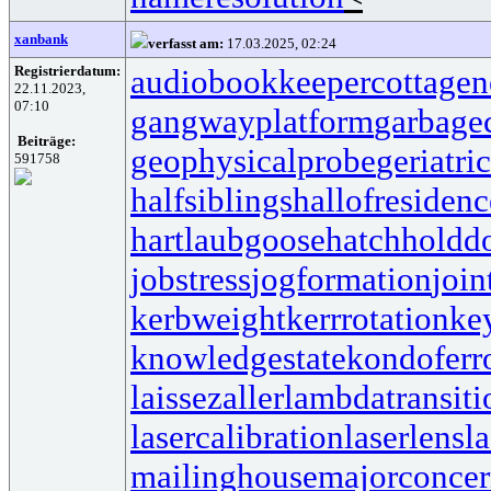
xanbank
verfasst am:
17.03.2025, 02:24
Registrierdatum:
audiobookkeeper
cottagen
22.11.2023,
07:10
gangwayplatform
garbage
Beiträge:
geophysicalprobe
geriatri
591758
halfsiblings
hallofresidenc
hartlaubgoose
hatchholdd
jobstress
jogformation
join
kerbweight
kerrrotation
ke
knowledgestate
kondoferr
laissezaller
lambdatransiti
lasercalibration
laserlens
l
mailinghouse
majorconce