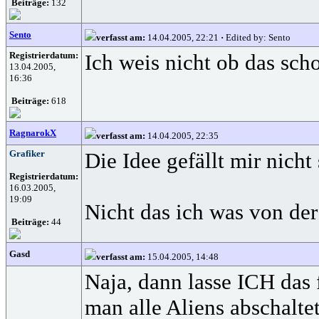
Beiträge:
132
Sento
verfasst am:
14.04.2005, 22:21
·
Edited by: Sento
Registrierdatum:
Ich weis nicht ob das sch
13.04.2005,
16:36
Beiträge:
618
RagnarokX
verfasst am:
14.04.2005, 22:35
Grafiker
Die Idee gefällt mir nich
Registrierdatum:
16.03.2005,
19:09
Nicht das ich was von der 
Beiträge:
44
Gasd
verfasst am:
15.04.2005, 14:48
Naja, dann lasse ICH das
man alle Aliens abschalte