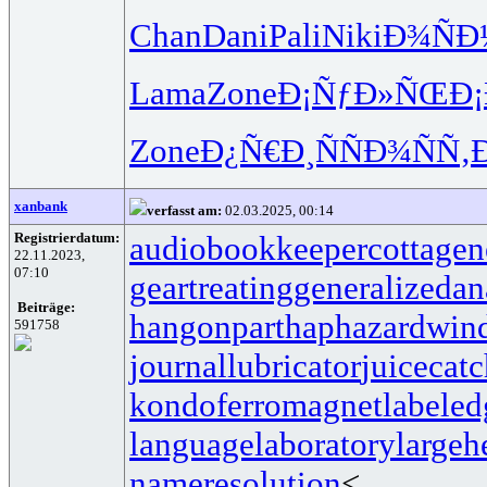
Chan
Dani
Pali
Niki
Ð¾Ñ
Lama
Zone
Ð¡ÑƒÐ»ÑŒ
Ð¡
Zone
Ð¿Ñ€Ð¸Ñ
ÑÐ¾ÑÑ‚
xanbank
verfasst am:
02.03.2025, 00:14
Registrierdatum:
audiobookkeeper
cottagen
22.11.2023,
07:10
geartreating
generalizedan
Beiträge:
hangonpart
haphazardwin
591758
journallubricator
juicecatc
kondoferromagnet
labeled
languagelaboratory
largeh
nameresolution
<