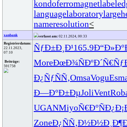
kondoferromagnet
labeled
languagelaboratory
largeh
nameresolution
<
xanbank
verfasst am:
02.11.2024, 00:33
Registrierdatum:
ÑƒÐ±Ð¸Ð¹
165.9
Ð“Ð»Ð°
22.11.2023,
07:10
More
ÐœÐ¾ÑÐº
Ð´Ñ€Ñƒ
Beiträge:
591758
Ð¿ÑƒÑÑ‚
Omsa
Vogu
Esm
Ð—Ð°Ð±Ðµ
Joli
Vent
Rob
UGAN
Miyo
Ñ€Ð°ÑÐ¿
Ð¡
Zone
Ð¿ÑÑ‚Ð½
Ð½Ð¸Ð¶