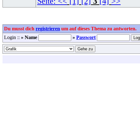
Seite:
<<
[1]
[2]
3
[4]
>>
Du musst dich
registrieren
um auf dieses Thema zu antworten.
Login ::
» Name
»
Passwort