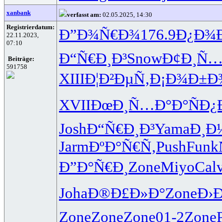
xanbank
verfasst am:
02.05.2025, 14:30
Registrierdatum:
Ð”Ð¾Ñ€Ð¾
176.9
Ð¿Ð¾
22.11.2023,
07:10
Ð“Ñ€Ð¸Ð³
Snow
Ð¢Ð¸Ñ
Beiträge:
591758
XIII
Ð¦Ð²ÐµÑ‚
Ð¡Ð¾Ð±Ð
XVII
ÐœÐ¸Ñ…Ð°
Ð°ÑÐ¿
Josh
Ð“Ñ€Ð¸Ð³
Yama
Ð¸Ð
Jarm
ÐºÐ°Ñ€Ñ‚
Push
Funk
Ð”Ð°Ñ€Ð¸
Zone
Miyo
Cal
Joha
Ð®Ð£Ð»Ð°
Zone
Ð›Ð
Zone
Zone
Zone
01-2
Zone