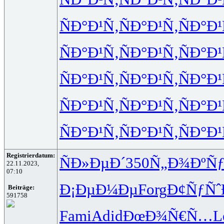
ÑÐ°Ð¹Ñ‚
ÑÐ°Ð¹Ñ‚
ÑÐ°Ð¹
ÑÐ°Ð¹Ñ‚
ÑÐ°Ð¹Ñ‚
ÑÐ°Ð¹
ÑÐ°Ð¹Ñ‚
ÑÐ°Ð¹Ñ‚
ÑÐ°Ð¹
ÑÐ°Ð¹Ñ‚
ÑÐ°Ð¹Ñ‚
ÑÐ°Ð¹
ÑÐ°Ð¹Ñ‚
ÑÐ°Ð¹Ñ‚
ÑÐ°Ð¹
Registrierdatum:
ÑÐ»ÐµÐ´
350
Ñ„Ð¾ÐºÑ
22.11.2023,
07:10
Ð¡ÐµÐ¼Ðµ
Forg
Ð¢ÑƒÑˆ
Beiträge:
591758
Fami
Adid
ÐœÐ¾Ñ€Ñ…
L