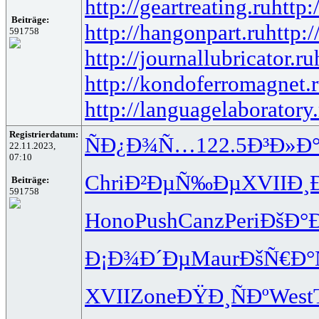
http://geartreating.ru
http:
Beiträge:
http://hangonpart.ru
http:
591758
http://journallubricator.ru
http://kondoferromagnet.
http://languagelaboratory.
Registrierdatum:
ÑÐ¿Ð¾Ñ…
122.5
Ð³Ð»Ð
22.11.2023,
07:10
Chri
Ð²ÐµÑ‰Ðµ
XVII
Ð¸
Beiträge:
591758
Hono
Push
Canz
Peri
ÐšÐ°
Ð¡Ð¾Ð´Ðµ
Maur
ÐšÑ€Ð°Ñ
XVII
Zone
ÐŸÐ¸ÑÐº
West