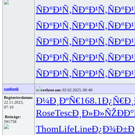
ÑÐ°Ð¹Ñ‚
ÑÐ°Ð¹Ñ‚
ÑÐ°Ð¹
ÑÐ°Ð¹Ñ‚
ÑÐ°Ð¹Ñ‚
ÑÐ°Ð¹
ÑÐ°Ð¹Ñ‚
ÑÐ°Ð¹Ñ‚
ÑÐ°Ð¹
ÑÐ°Ð¹Ñ‚
ÑÐ°Ð¹Ñ‚
ÑÐ°Ð¹
ÑÐ°Ð¹Ñ‚
ÑÐ°Ð¹Ñ‚
ÑÐ°Ð¹
xanbank
verfasst am:
02.02.2025, 00:40
Registrierdatum:
Ð¼Ð¸ÐºÑ€
168.1
Ð¿Ñ€Ð
22.11.2023,
07:10
Rose
Tesc
Ð¸Ð»Ð»ÑŽ
ÐÐ
Beiträge:
591758
Thom
Life
Line
Ð¿Ð¾Ð±Ð