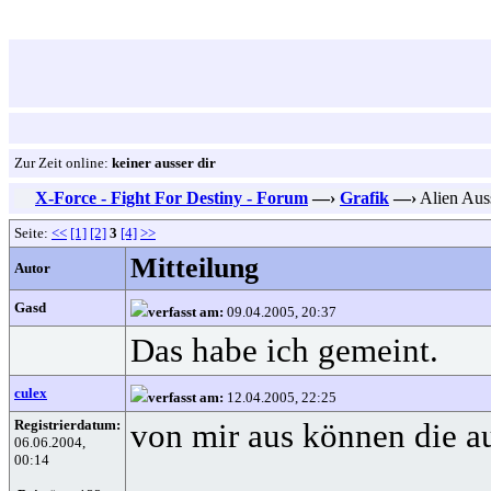
Zur Zeit online:
keiner ausser dir
X-Force - Fight For Destiny - Forum
—›
Grafik
—›
Alien Aus
Seite:
<<
[1]
[2]
3
[4]
>>
Mitteilung
Autor
Gasd
verfasst am:
09.04.2005, 20:37
Das habe ich gemeint.
culex
verfasst am:
12.04.2005, 22:25
Registrierdatum:
von mir aus können die a
06.06.2004,
00:14