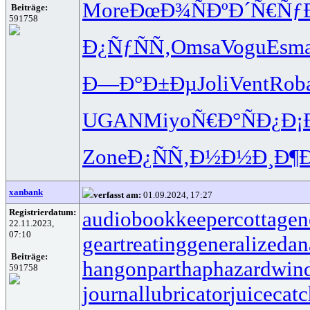
More
ÐœÐ¾ÑÐº
Ð´Ñ€Ñƒ
Beiträge:
591758
Ð¿ÑƒÑÑ‚
Omsa
Vogu
Esm
Ð—Ð°Ð±Ðµ
Joli
Vent
Rob
UGAN
Miyo
Ñ€Ð°ÑÐ¿
Ð¡
Zone
Ð¿ÑÑ‚Ð½
Ð½Ð¸Ð¶
xanbank
verfasst am:
01.09.2024, 17:27
Registrierdatum:
audiobookkeeper
cottagen
22.11.2023,
07:10
geartreating
generalizedan
Beiträge:
hangonpart
haphazardwin
591758
journallubricator
juicecatc