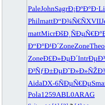
Pale
John
Sagr
Ð¡ÐºÐ°Ð·
L
Phil
matt
Ð“Ð¾Ñ€Ñ
XVII
J
matt
Micr
ÐšÐ¸ÑÐµ
Ñ€Ð°
Ð“Ð°Ð¹Ð´
Zone
Zone
Theo
Zone
Ð£Ð»ÐµÐ´
Intr
ÐµÐ
Ð³ÑƒÐ±Ðµ
Ð˜Ð»Ð»ÑŽ
Ð
Aida
DX-6
ÑÐµÑ€Ðµ
Sma
Pola
1259
ABL0
ARAG