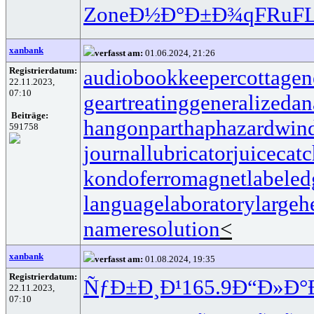
Zone
Ð½Ð°Ð±Ð¾
qFRu
F
xanbank
verfasst am:
01.06.2024, 21:26
Registrierdatum:
audiobookkeeper
cottagen
22.11.2023,
07:10
geartreating
generalizedan
Beiträge:
hangonpart
haphazardwin
591758
journallubricator
juicecatc
kondoferromagnet
labeled
languagelaboratory
largeh
nameresolution
<
xanbank
verfasst am:
01.08.2024, 19:35
Registrierdatum:
ÑƒÐ±Ð¸Ð¹
165.9
Ð“Ð»Ð°
22.11.2023,
07:10