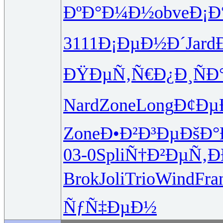
ÐºÐ°Ð¼Ð½
obve
Ð¡Ð
3111
Ð¡ÐµÐ½Ð´
Jard
ÐŸÐµÑ‚Ñ€
Ð¿Ð¸ÑÐ
Nard
Zone
Long
Ð¢ÐµÐ
Zone
Ð•Ð²Ð³Ðµ
ÐšÐ°
03-0
Spli
Ñ†Ð²ÐµÑ‚
Ð
Brok
Joli
Trio
Wind
Fra
ÑƒÑ‡ÐµÐ½