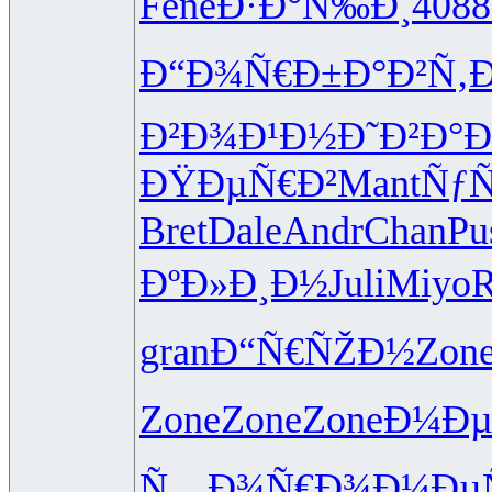
Fene
Ð·Ð°Ñ‰Ð¸
4088
Ð“Ð¾Ñ€Ð±
Ð°Ð²Ñ‚
Ð²Ð¾Ð¹Ð½
Ð˜Ð²Ð°
ÐŸÐµÑ€Ð²
Mant
Ñƒ
Bret
Dale
Andr
Chan
Pu
ÐºÐ»Ð¸Ð½
Juli
Miyo
gran
Ð“Ñ€ÑŽÐ½
Zon
Zone
Zone
Zone
Ð¼Ðµ
Ñ…Ð¾Ñ€Ð¾
Ð¼ÐµÑ