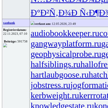
Ð°Ð²Ñ‚Ð¾
Ð Ñ‹Ð¶Ð
xanbank
verfasst am:
12.05.2026, 23:49
Registrierdatum:
audiobookkeeper.ru
co
22.11.2023, 07:10
gangwayplatform.ru
g
Beiträge:
591758
geophysicalprobe.ru
ge
halfsiblings.ru
hallofr
hartlaubgoose.ru
hatc
jobstress.ru
jogformati
kerbweight.ru
kerrrota
knowledgestate.ru
kon