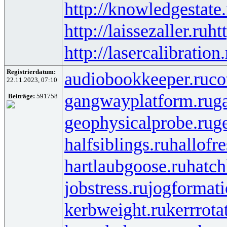
http://knowledgestate.
http://laissezaller.ru
ht
http://lasercalibration.
Registrierdatum:
audiobookkeeper.ru
co
22.11.2023, 07:10
gangwayplatform.ru
g
Beiträge:
591758
geophysicalprobe.ru
ge
halfsiblings.ru
hallofr
hartlaubgoose.ru
hatc
jobstress.ru
jogformati
kerbweight.ru
kerrrota