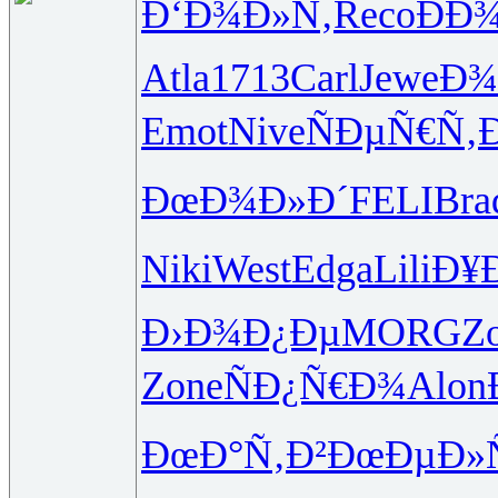
Ð‘Ð¾Ð»Ñ‚
Reco
ÐÐ
Atla
1713
Carl
Jewe
Ð¾
Emot
Nive
ÑÐµÑ€Ñ‚
ÐœÐ¾Ð»Ð´
FELI
Bra
Niki
West
Edga
Lili
Ð¥
Ð›Ð¾Ð¿Ðµ
MORG
Z
Zone
ÑÐ¿Ñ€Ð¾
Alon
ÐœÐ°Ñ‚Ð²
ÐœÐµÐ»