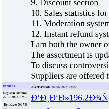
9. Discount section
10. Sales statistics for
11. Moderation system
12. Instant refund sys
I am both the owner of
The assortment is upda
To discuss controversia
Suppliers are offered 
xanbank
verfasst am:
02.05.2025, 15:20
Registrierdatum:
Ð’Ð¸ÐºÐ»
196.2
Ð¾Ñ
22.11.2023, 07:10
Beiträge:
591758