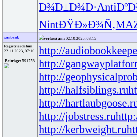
Ð¾Ð±Ð¾Ð·
Anti
ÐºÐ
Nint
ÐŸÐ»Ð¾Ñ‚
MA
xanbank
verfasst am:
02.10.2025, 03:15
Registrierdatum:
http://audiobookkeepe
22.11.2023, 07:10
http://gangwayplatfor
Beiträge:
591758
http://geophysicalprob
http://halfsiblings.ru
ht
http://hartlaubgoose.r
http://jobstress.ru
http
http://kerbweight.ru
ht