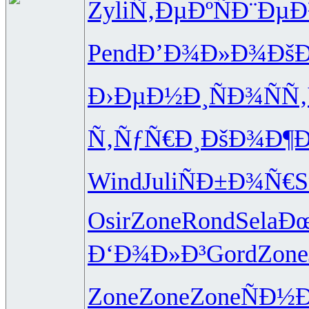
Zyli
Ñ‚ÐµÐºÑ
Ð¨ÐµÐ
Pend
Ð’Ð¾Ð»Ð¾
Ðš
Ð›ÐµÐ½Ð¸
ÑÐ¾ÑÑ‚
Ñ‚ÑƒÑ€Ð¸
ÐšÐ¾Ð¶
Wind
Juli
ÑÐ±Ð¾Ñ€
S
Osir
Zone
Rond
Sela
Ðœ
Ð‘Ð¾Ð»Ð³
Gord
Zone
Zone
Zone
Zone
ÑÐ½