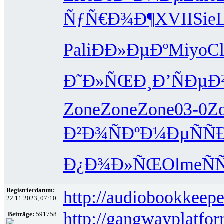
ÑƒÑ€Ð¾Ð¶
XVII
Sie
Pali
ÐÐ»ÐµÐº
Miyo
Cl
Ð˜Ð»ÑŒÐ¸
Ð’ÑÐµÐ
Zone
Zone
Zone
03-0
Z
Ð²Ð¾ÑÐº
Ð¼ÐµÑÑ
Ð¿Ð¾Ð»ÑŒ
Olme
Ñ
Registrierdatum:
http://audiobookkeepe
22.11.2023, 07:10
http://gangwayplatfor
Beiträge:
591758