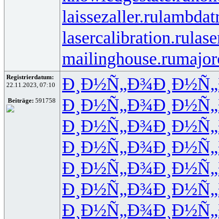
laissezaller.ru
lambdatr
lasercalibration.ru
lase
mailinghouse.ru
major
Registrierdatum:
Ð¸Ð½Ñ„Ð¾
Ð¸Ð½Ñ
22.11.2023, 07:10
Ð¸Ð½Ñ„Ð¾
Ð¸Ð½Ñ
Beiträge:
591758
Ð¸Ð½Ñ„Ð¾
Ð¸Ð½Ñ
Ð¸Ð½Ñ„Ð¾
Ð¸Ð½Ñ
Ð¸Ð½Ñ„Ð¾
Ð¸Ð½Ñ
Ð¸Ð½Ñ„Ð¾
Ð¸Ð½Ñ
Ð¸Ð½Ñ„Ð¾
Ð¸Ð½Ñ