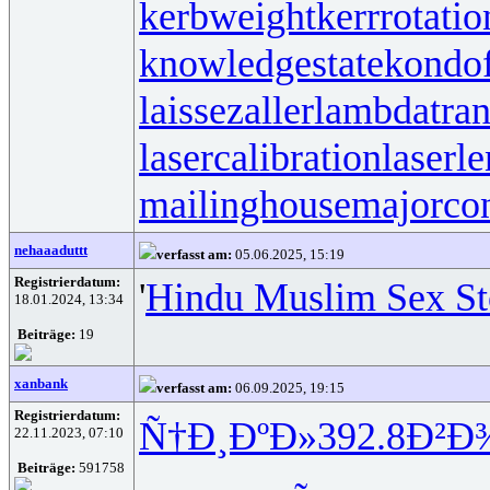
kerbweight
kerrrotatio
knowledgestate
kondo
laissezaller
lambdatran
lasercalibration
laserle
mailinghouse
majorco
nehaaaduttt
verfasst am:
05.06.2025, 15:19
Registrierdatum:
'
Hindu Muslim Sex St
18.01.2024, 13:34
Beiträge:
19
xanbank
verfasst am:
06.09.2025, 19:15
Registrierdatum:
Ñ†Ð¸ÐºÐ»
392.8
Ð²Ð¾
22.11.2023, 07:10
Beiträge:
591758