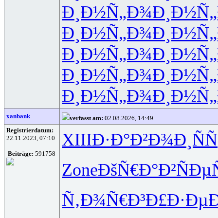
Ð¸Ð½Ñ„Ð¾
Ð¸Ð½Ñ
Ð¸Ð½Ñ„Ð¾
Ð¸Ð½Ñ
Ð¸Ð½Ñ„Ð¾
Ð¸Ð½Ñ
Ð¸Ð½Ñ„Ð¾
Ð¸Ð½Ñ
Ð¸Ð½Ñ„Ð¾
Ð¸Ð½Ñ
xanbank
verfasst am:
02.08.2026, 14:49
Registrierdatum:
XIII
Ð·Ð°Ð²Ð¾
Ð¸Ñ
22.11.2023, 07:10
Beiträge:
591758
Zone
ÐšÑ€Ð°Ð²
ÑÐµ
Ñ‚Ð¾Ñ€Ð³
Ð£Ð·Ðµ