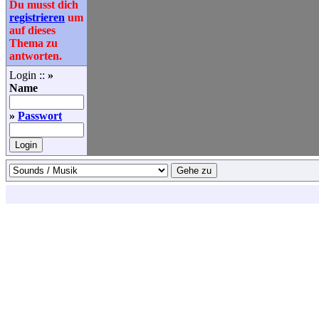
Du musst dich
registrieren
um
auf dieses
Thema zu
antworten.
Login ::
»
Name
»
Passwort