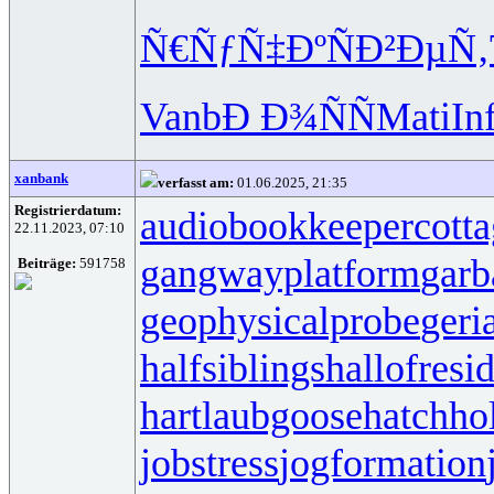
Ñ€ÑƒÑ‡Ðº
ÑÐ²ÐµÑ‚
Vanb
Ð Ð¾ÑÑ
Mati
Inf
xanbank
verfasst am:
01.06.2025, 21:35
Registrierdatum:
audiobookkeeper
cott
22.11.2023, 07:10
gangwayplatform
garb
Beiträge:
591758
geophysicalprobe
geri
halfsiblings
hallofresi
hartlaubgoose
hatchh
jobstress
jogformation