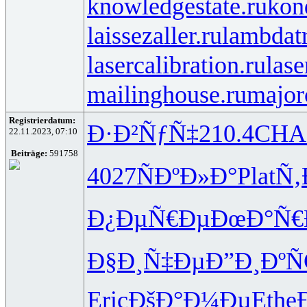
knowledgestate.ru
kon
laissezaller.ru
lambdatr
lasercalibration.ru
lase
mailinghouse.ru
major
Registrierdatum:
Ð·Ð²ÑƒÑ‡
210.4
CHA
22.11.2023, 07:10
Beiträge:
591758
4027
ÑÐºÐ»Ð°
Plat
Ñ‚
Ð¿ÐµÑ€Ðµ
ÐœÐ°Ñ€
Ð§Ð¸Ñ‡Ðµ
Ð”Ð¸ÐºÑ
Eric
ÐšÐ°Ð¼Ðµ
Ethe