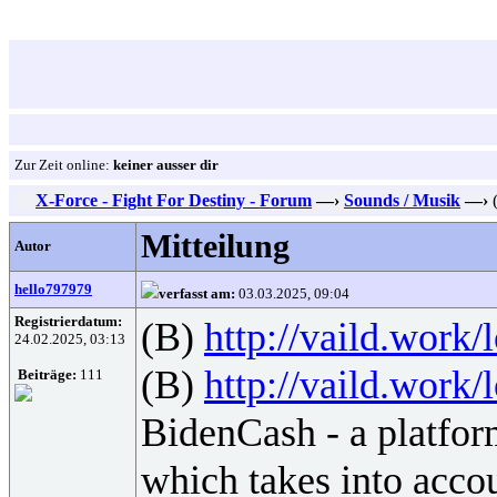
Zur Zeit online:
keiner ausser dir
X-Force - Fight For Destiny - Forum
—›
Sounds / Musik
—›
(
Mitteilung
Autor
hello797979
verfasst am:
03.03.2025, 09:04
Registrierdatum:
(B)
http://vaild.work/
24.02.2025, 03:13
(B)
http://vaild.work/
Beiträge:
111
BidenCash - a platform
which takes into accou