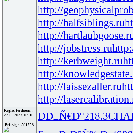
http://geophysicalprob
http://halfsiblings.ru
ht
http://hartlaubgoose.r
http://jobstress.ru
http
http://kerbweight.ru
ht
http://knowledgestate.
http://laissezaller.ru
ht
http://lasercalibration.
Registrierdatum:
ÐÐ±Ñ€Ð°
218.3
CHA
22.11.2023, 07:10
Beiträge:
591758