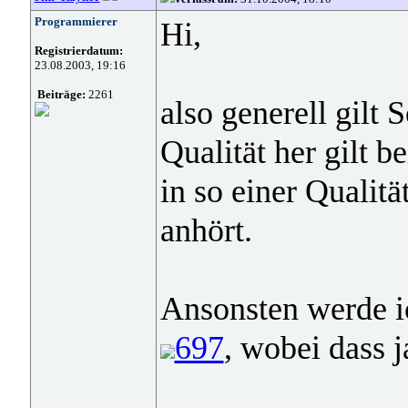
Programmierer
Hi,
Registrierdatum:
23.08.2003, 19:16
Beiträge:
2261
also generell gilt
Qualität her gilt b
in so einer Qualitä
anhört.
Ansonsten werde ic
697
, wobei dass j