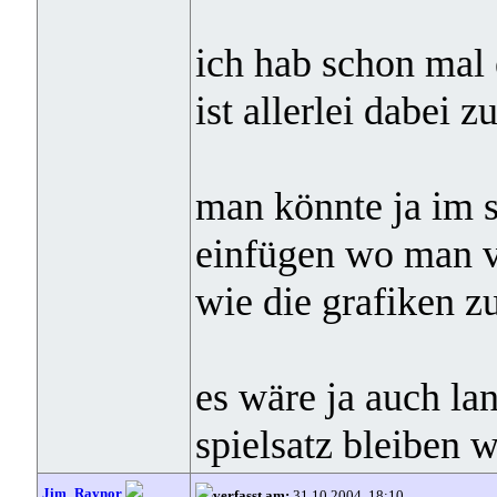
ich hab schon mal 
ist allerlei dabe
man könnte ja im s
einfügen wo man 
wie die grafiken z
es wäre ja auch la
spielsatz bleiben 
Jim_Raynor
verfasst am:
31.10.2004, 18:10