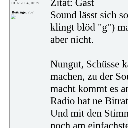
Zitat: Gast
19.07.2004, 10:59
Sound lässt sich 
Beiträge:
757
klingt blöd "g") m
aber nicht.
Nungut, Schüsse 
machen, zu der So
macht kommt es an
Radio hat ne Bitra
Und mit den Stimm
noch am einfachst