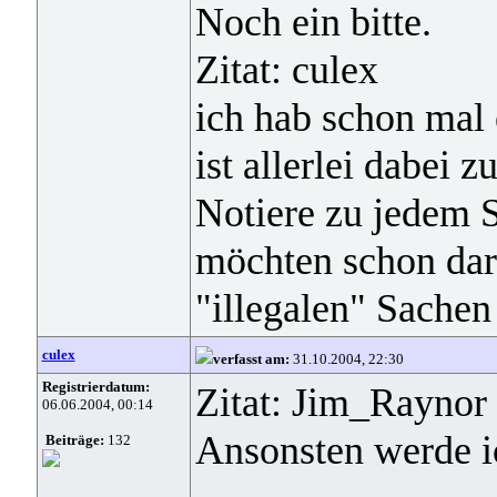
Noch ein bitte.
Zitat: culex
ich hab schon mal 
ist allerlei dabe
Notiere zu jedem 
möchten schon dara
"illegalen" Sache
culex
verfasst am:
31.10.2004, 22:30
Registrierdatum:
Zitat: Jim_Raynor
06.06.2004, 00:14
Ansonsten werde i
Beiträge:
132