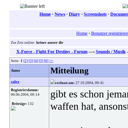
Home
·
News
·
Diary
·
Screenshots
·
Document
Home
·
Benutzer registriere
Zur Zeit online:
keiner ausser dir
X-Force - Fight For Destiny - Forum
—›
Sounds / Musik
Seite:
1
[2]
[3]
[4]
[5]
[6]
>>
Mitteilung
Autor
culex
verfasst am:
27.10.2004, 09:41
Registrierdatum:
gibt es schon jema
06.06.2004, 00:14
waffen hat, ansons
Beiträge:
132