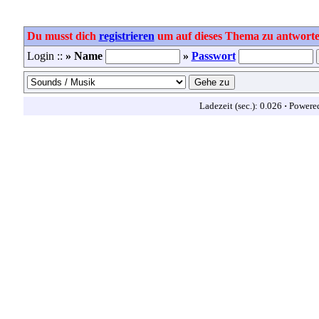
Du musst dich
registrieren
um auf dieses Thema zu antworte
Login ::
» Name
»
Passwort
Ladezeit (sec.): 0.026
·
Powere