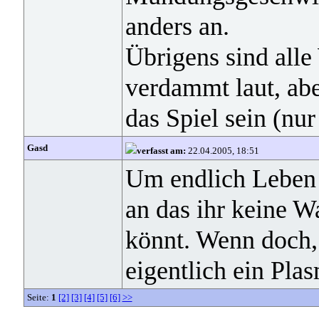
anders an.
Übrigens sind alle
verdammt laut, aber
das Spiel sein (nur
Gasd
verfasst am:
22.04.2005, 18:51
Um endlich Leben 
an das ihr keine Wa
könnt. Wenn doch, 
eigentlich ein Pla
Seite:
1
[2]
[3]
[4]
[5]
[6]
>>