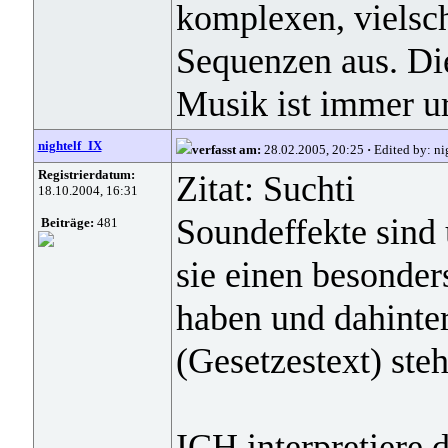
komplexen, vielsc
Sequenzen aus. Die
Musik ist immer ur
nightelf_IX
verfasst am:
28.02.2005, 20:25
·
Edited by: ni
Registrierdatum:
Zitat: Suchti
18.10.2004, 16:31
Soundeffekte sind 
Beiträge:
481
sie einen besonde
haben und dahinter
(Gesetzestext) steh
ICH interpretiere d