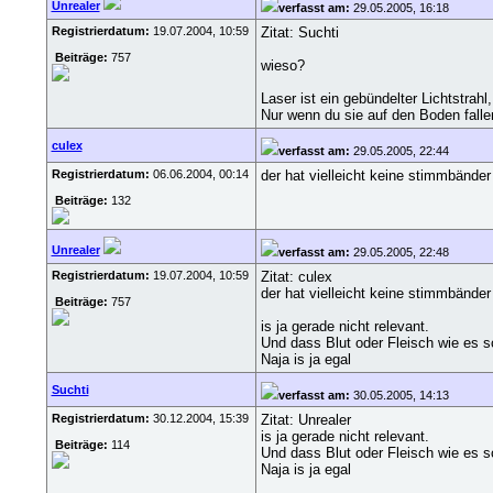
Unrealer
verfasst am:
29.05.2005, 16:18
Registrierdatum:
19.07.2004, 10:59
Zitat: Suchti
Beiträge:
757
wieso?
Laser ist ein gebündelter Lichtstra
Nur wenn du sie auf den Boden falle
culex
verfasst am:
29.05.2005, 22:44
Registrierdatum:
06.06.2004, 00:14
der hat vielleicht keine stimmbände
Beiträge:
132
Unrealer
verfasst am:
29.05.2005, 22:48
Registrierdatum:
19.07.2004, 10:59
Zitat: culex
der hat vielleicht keine stimmbände
Beiträge:
757
is ja gerade nicht relevant.
Und dass Blut oder Fleisch wie es 
Naja is ja egal
Suchti
verfasst am:
30.05.2005, 14:13
Registrierdatum:
30.12.2004, 15:39
Zitat: Unrealer
is ja gerade nicht relevant.
Beiträge:
114
Und dass Blut oder Fleisch wie es 
Naja is ja egal