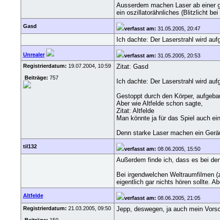
Ausserdem machen Laser ab einer ge
ein oszillatorähnliches (Blitzlicht 
Gasd
verfasst am:
31.05.2005, 20:47
Ich dachte: Der Laserstrahl wird au
Unrealer
verfasst am:
31.05.2005, 20:53
Registrierdatum:
19.07.2004, 10:59
Zitat: Gasd
Beiträge:
757
Ich dachte: Der Laserstrahl wird au
Gestoppt durch den Körper, aufgeba
Aber wie Altfelde schon sagte,
Zitat: Altfelde
Man könnte ja für das Spiel auch ein
Denn starke Laser machen ein Gerä
til132
verfasst am:
08.06.2005, 15:50
Außerdem finde ich, dass es bei de
Bei irgendwelchen Weltraumfilmen (
eigentlich gar nichts hören sollte. 
Altfelde
verfasst am:
08.06.2005, 21:05
Registrierdatum:
21.03.2005, 09:50
Jepp, deswegen, ja auch mein Vorsc