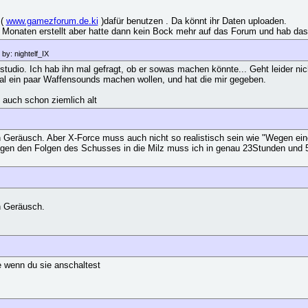
 (
www.gamezforum.de.ki
)dafür benutzen . Da könnt ihr Daten uploaden.
r Monaten erstellt aber hatte dann kein Bock mehr auf das Forum und hab da
by: nightelf_IX
tudio. Ich hab ihn mal gefragt, ob er sowas machen könnte... Geht leider nic
al ein paar Waffensounds machen wollen, und hat die mir gegeben.
d auch schon ziemlich alt
 Geräusch. Aber X-Force muss auch nicht so realistisch sein wie "Wegen ei
gen den Folgen des Schusses in die Milz muss ich in genau 23Stunden und 
n Geräusch.
 wenn du sie anschaltest