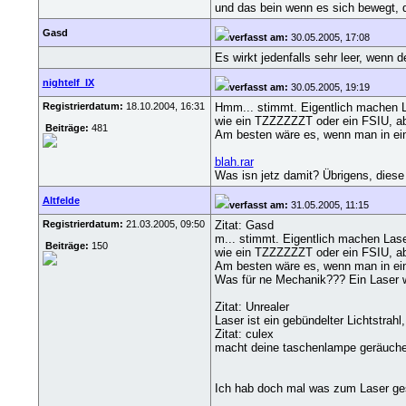
und das bein wenn es sich bewegt, de
Gasd
verfasst am:
30.05.2005, 17:08
Es wirkt jedenfalls sehr leer, wenn
nightelf_IX
verfasst am:
30.05.2005, 19:19
Registrierdatum:
18.10.2004, 16:31
Hmm... stimmt. Eigentlich machen La
wie ein TZZZZZZT oder ein FSIU, a
Beiträge:
481
Am besten wäre es, wenn man in ein
blah.rar
Was isn jetz damit? Übrigens, diese 
Altfelde
verfasst am:
31.05.2005, 11:15
Registrierdatum:
21.03.2005, 09:50
Zitat: Gasd
m... stimmt. Eigentlich machen Lase
Beiträge:
150
wie ein TZZZZZZT oder ein FSIU, a
Am besten wäre es, wenn man in ein
Was für ne Mechanik??? Ein Laser w
Zitat: Unrealer
Laser ist ein gebündelter Lichtstra
Zitat: culex
macht deine taschenlampe geräuche
Ich hab doch mal was zum Laser gesc