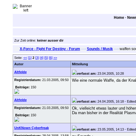
Home
·
New
Zur Zeit online:
keiner ausser dir
X-Force - Fight For Destiny - Forum
—›
Sounds / Musik
—›
waffen so
Seite:
<<
[1]
2
[3]
[4]
[5]
[6]
>>
Autor
Mitteilung
Altfelde
verfasst am:
23.04.2005, 10:28
Registrierdatum:
21.03.2005, 09:50
Wie eine normale Waffe, da der Knal
Beiträge:
150
Altfelde
verfasst am:
24.04.2005, 16:18
·
Edited 
Registrierdatum:
21.03.2005, 09:50
Ok, vielleicht etwas lauter und höh
Da man bisher in der Realität Plasm
Beiträge:
150
UnKNown Cyberfreak
verfasst am:
23.05.2005, 14:13
·
Edited
Registrierdatum:
28.04.2005, 13:58