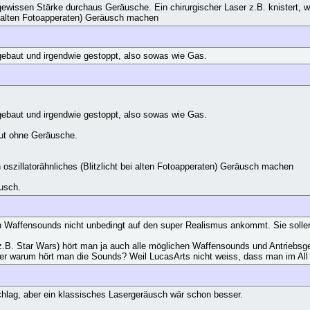
wissen Stärke durchaus Geräusche. Ein chirurgischer Laser z.B. knistert, we
bei alten Fotoapperaten) Geräusch machen
fgebaut und irgendwie gestoppt, also sowas wie Gas.
fgebaut und irgendwie gestoppt, also sowas wie Gas.
ut ohne Geräusche.
 oszillatorähnliches (Blitzlicht bei alten Fotoapperaten) Geräusch machen
usch.
n Waffensounds nicht unbedingt auf den super Realismus ankommt. Sie solle
z.B. Star Wars) hört man ja auch alle möglichen Waffensounds und Antriebs
Aber warum hört man die Sounds? Weil LucasArts nicht weiss, dass man im All ni
hlag, aber ein klassisches Lasergeräusch wär schon besser.