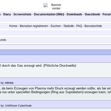
s
·
Diary
·
Screenshots
·
Documentation (Wiki)
·
Downloads
·
Guestbook
·
Foru
Home
·
Benutzer registrieren
·
Suchen
·
Statistik
·
FAQ
·
Benutzerliste
unds
l durch das Gas erzeugt wird. (Plötzliche Druckwelle)
by: Altfelde
er, da beim Erzeugen von Plasma mehr Druck erzeugt werden sollte, als bei e
a nur unter speziellen Bedingungen (Ring aus Supraleitern) erzeugen kann, ist
 by: UnKNown Cyberfreak