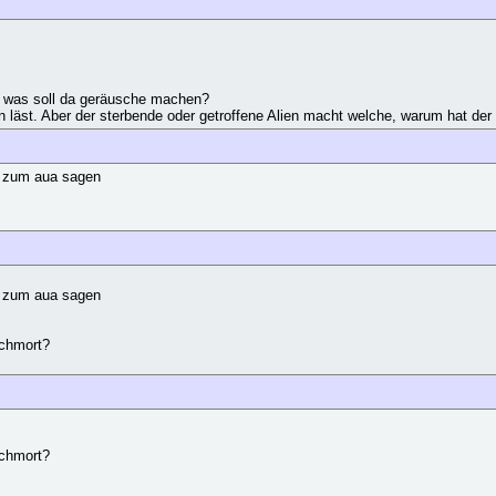
hl, was soll da geräusche machen?
n läst. Aber der sterbende oder getroffene Alien macht welche, warum hat de
r zum aua sagen
r zum aua sagen
schmort?
schmort?