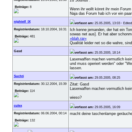
zu Sounds :
Beiträge:
8
Wenn ihr wollt könnt ihr mein Forum
Naja das Forum hab ich vor ein paa
nightelf_IX
verfasst am:
25.05.2005, 13:03
·
Edited 
Registrierdatum:
18.10.2004, 16:31
Ich kenne jemanden, der hat ein Tons
sowas net aus]. Er hat aber schonm
Beiträge:
481
»blah.rar«
Qualität leider net so die wahre, sin
Gasd
verfasst am:
25.05.2005, 18:14
Laserwaffen machen vermutlich kein
und muss operiert werden" oder "We
lassen.
Suchti
verfasst am:
29.05.2005, 08:25
Registrierdatum:
30.12.2004, 15:39
Zitat: Gasd
Laserwaffen machen vermutlich kei
Beiträge:
114
wieso?
culex
verfasst am:
29.05.2005, 16:09
Registrierdatum:
06.06.2004, 00:14
macht deine taschenlampe geräuche
Beiträge:
132