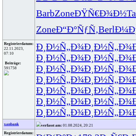
Barb
Zone
ÐŸÑ€Ð¾Ð½
Ta
Zone
Ð“Ð°ÑƒÑ‚
Berl
Ð¼Ðµ
Registrierdatum:
Ð¸Ð½Ñ„Ð¾
Ð¸Ð½Ñ„Ð¾
22.11.2023,
07:10
Ð¸Ð½Ñ„Ð¾
Ð¸Ð½Ñ„Ð¾
Beiträge:
Ð¸Ð½Ñ„Ð¾
Ð¸Ð½Ñ„Ð¾
591758
Ð¸Ð½Ñ„Ð¾
Ð¸Ð½Ñ„Ð¾
Ð¸Ð½Ñ„Ð¾
Ð¸Ð½Ñ„Ð¾
Ð¸Ð½Ñ„Ð¾
Ð¸Ð½Ñ„Ð¾
Ð¸Ð½Ñ„Ð¾
Ð¸Ð½Ñ„Ð¾
xanbank
verfasst am:
01.08.2024, 20:21
Registrierdatum: