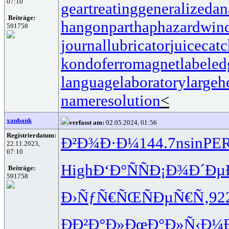
07:10
geartreating
generalizedan
Beiträge:
hangonpart
haphazardwin
591758
journallubricator
juicecatc
kondoferromagnet
labeled
languagelaboratory
largeh
nameresolution
<
xanbank
verfasst am:
02.05.2024, 01:56
Registrierdatum:
Ð²Ð¾Ð·Ð¼
144.7
nsin
PE
22.11.2023,
07:10
High
Ð‘Ð°ÑÑ
Ð¡Ð¾Ð´Ðµ
Beiträge:
591758
Ð›ÑƒÑ€ÑŒ
ÑÐµÑ€Ñ‚
92
ÐÐ²Ð°Ð»
ÐœÐ°Ð»Ñ‹
Ð¼