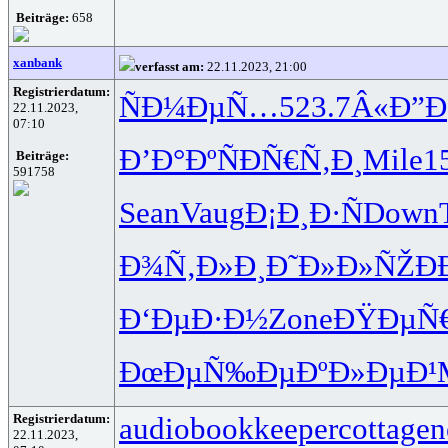
Beiträge:
658
xanbank
verfasst am:
22.11.2023, 21:00
Registrierdatum:
ÑÐ¼ÐµÑ…
523.7
Â«Ð”Ð
22.11.2023,
07:10
Ð’Ð°ÐºÑ
ÐÑ€Ñ‚Ð¸
Mile
1
Beiträge:
591758
Sean
Vaug
Ð¡Ð¸Ð·Ñ
Down
Ð¾Ñ‚Ð»Ð¸
Ð˜Ð»Ð»ÑŽ
Ð
Ð‘ÐµÐ·Ð½
Zone
ÐŸÐµÑ€
ÐœÐµÑ‰Ðµ
ÐºÐ»ÐµÐ¹
Registrierdatum:
audiobookkeeper
cottagen
22.11.2023,