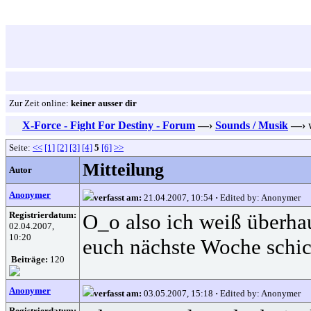
Zur Zeit online:
keiner ausser dir
X-Force - Fight For Destiny - Forum
—›
Sounds / Musik
—›
w
Seite:
<<
[1]
[2]
[3]
[4]
5
[6]
>>
Mitteilung
Autor
Anonymer
verfasst am:
21.04.2007, 10:54
·
Edited by: Anonymer
Registrierdatum:
O_o also ich weiß überhau
02.04.2007,
10:20
euch nächste Woche schick
Beiträge:
120
Anonymer
verfasst am:
03.05.2007, 15:18
·
Edited by: Anonymer
Registrierdatum: