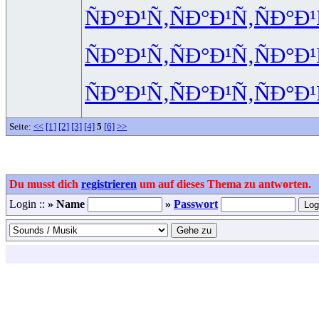
ÑÐ°Ð¹Ñ‚
ÑÐ°Ð¹Ñ‚
ÑÐ°Ð¹
ÑÐ°Ð¹Ñ‚
ÑÐ°Ð¹Ñ‚
ÑÐ°Ð¹
ÑÐ°Ð¹Ñ‚
ÑÐ°Ð¹Ñ‚
ÑÐ°Ð¹
Seite:
<<
[1]
[2]
[3]
[4]
5
[6]
>>
Du musst dich
registrieren
um auf dieses Thema zu antworten.
Login ::
» Name
»
Passwort