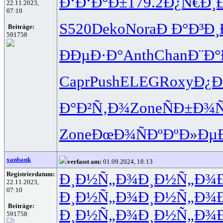
Ð‘Ð‘Ð°Ð±
179.2
Ð¿Ñ€Ð¸
22.11.2023,
07:10
S520
Deko
Nora
Ð Ð°Ð³Ð¸
Beiträge:
591758
ÐÐµÐ·Ð°
Anth
Chan
Ð¨Ð°
Capr
Push
ELEG
Roxy
Ð¿Ð
Ð°Ð²Ñ‚Ð¾
Zone
ÑÐ±Ð¾
Zone
ÐœÐ¾ÑÐº
ÐºÐ»Ðµ
xanbank
verfasst am:
01.09.2024, 18:13
Registrierdatum:
Ð¸Ð½Ñ„Ð¾
Ð¸Ð½Ñ„Ð¾
22.11.2023,
07:10
Ð¸Ð½Ñ„Ð¾
Ð¸Ð½Ñ„Ð¾
Beiträge:
Ð¸Ð½Ñ„Ð¾
Ð¸Ð½Ñ„Ð¾
591758