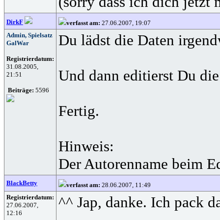
(sorry dass ich dich jetzt 
DirkF
verfasst am:
27.06.2007, 19:07
Admin, Spielsatz
Du lädst die Daten irgen
GalWar
Registrierdatum:
31.08.2005,
Und dann editierst Du di
21:51
Beiträge:
5596
Fertig.
Hinweis:
Der Autorenname beim Ed
BlackBetty
verfasst am:
28.06.2007, 11:49
Registrierdatum:
^^ Jap, danke. Ich pack d
27.06.2007,
12:16