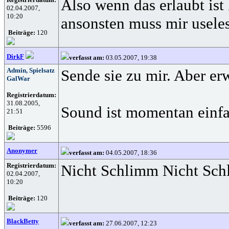
Also wenn das erlaubt is
02.04.2007,
10:20
ansonsten muss mir useles
Beiträge:
120
DirkF
verfasst am:
03.05.2007, 19:38
Admin, Spielsatz
Sende sie zu mir. Aber er
GalWar
Registrierdatum:
31.08.2005,
Sound ist momentan einfac
21:51
Beiträge:
5596
Anonymer
verfasst am:
04.05.2007, 18:36
Registrierdatum:
Nicht Schlimm Nicht Schli
02.04.2007,
10:20
Beiträge:
120
BlackBetty
verfasst am:
27.06.2007, 12:23