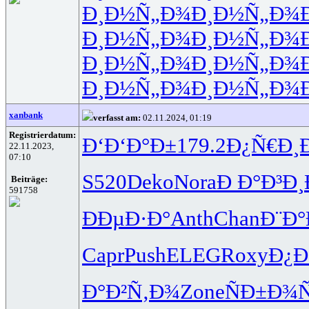
Ð¸Ð½Ñ„Ð¾
Ð¸Ð½Ñ„Ð¾
Ð¸Ð½Ñ„Ð¾
Ð¸Ð½Ñ„Ð¾
Ð¸Ð½Ñ„Ð¾
Ð¸Ð½Ñ„Ð¾
Ð¸Ð½Ñ„Ð¾
Ð¸Ð½Ñ„Ð¾
xanbank
verfasst am:
02.11.2024, 01:19
Registrierdatum:
Ð‘Ð‘Ð°Ð±
179.2
Ð¿Ñ€Ð¸
22.11.2023,
07:10
S520
Deko
Nora
Ð Ð°Ð³Ð¸
Beiträge:
591758
ÐÐµÐ·Ð°
Anth
Chan
Ð¨Ð°
Capr
Push
ELEG
Roxy
Ð¿Ð
Ð°Ð²Ñ‚Ð¾
Zone
ÑÐ±Ð¾