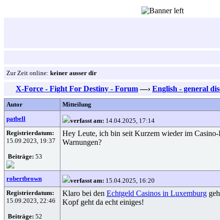
Zur Zeit online:
keiner ausser dir
X-Force - Fight For Destiny - Forum
—›
English - general di
Autor
Mitteilung
patbell
verfasst am:
14.04.2025, 17:14
Registrierdatum:
Hey Leute, ich bin seit Kurzem wieder im Casino-F
15.09.2023, 19:37
Warnungen?
Beiträge:
53
robertbrown
verfasst am:
15.04.2025, 16:20
Registrierdatum:
Klaro bei den
Echtgeld Casinos in Luxemburg
geht
15.09.2023, 22:46
Kopf geht da echt einiges!
Beiträge:
52