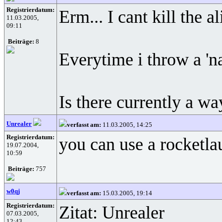
Registrierdatum:
Erm... I cant kill the ali
11.03.2005,
09:11
Beiträge:
8
Everytime i throw a 'na
Is there currently a wa
Unrealer
verfasst am:
11.03.2005, 14:25
Registrierdatum:
you can use a rocketla
19.07.2004,
10:59
Beiträge:
757
w0qj
verfasst am:
15.03.2005, 19:14
Registrierdatum:
Zitat: Unrealer
07.03.2005,
12:43