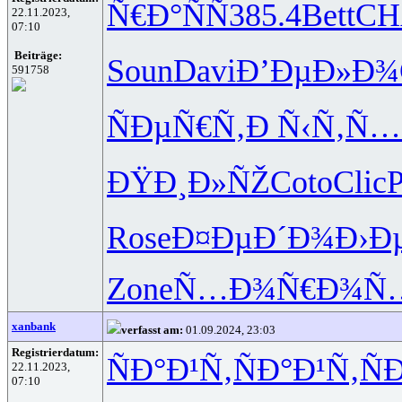
Ñ€Ð°ÑÑ
385.4
Bett
CH
22.11.2023,
07:10
Beiträge:
Soun
Davi
Ð’ÐµÐ»Ð¾
591758
ÑÐµÑ€Ñ‚
Ð Ñ‹Ñ‚Ñ…
ÐŸÐ¸Ð»ÑŽ
Coto
Clic
P
Rose
Ð¤ÐµÐ´Ð¾
Ð›Ð
Zone
Ñ…Ð¾Ñ€Ð¾
Ñ
xanbank
verfasst am:
01.09.2024, 23:03
Registrierdatum:
ÑÐ°Ð¹Ñ‚
ÑÐ°Ð¹Ñ‚
Ñ
22.11.2023,
07:10