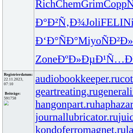
Rich
Chem
Grim
Copp
Ñ
Ð°Ð²Ñ‚Ð¾
Joli
FELI
Ni
Ð‘Ð°ÑÐ°
Miyo
ÑÐ²Ð
Zone
ÐºÐ»ÐµÐ¹
Ñ…Ð
Registrierdatum:
audiobookkeeper.ru
cot
22.11.2023,
07:10
geartreating.ru
generali
Beiträge:
591758
hangonpart.ru
haphaza
journallubricator.ru
jui
kondoferromagnet.ru
l