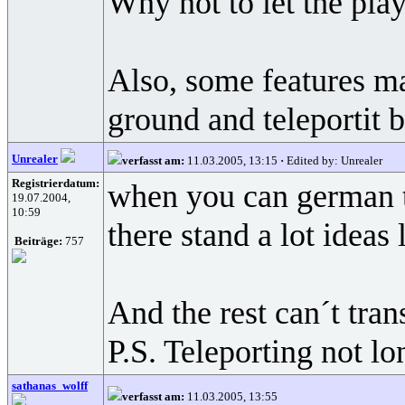
Why not to let the play
Also, some features may
ground and teleportit b
Unrealer
verfasst am:
11.03.2005, 13:15
·
Edited by: Unrealer
Registrierdatum:
when you can german 
19.07.2004,
10:59
there stand a lot ideas
Beiträge:
757
And the rest can´t tra
P.S. Teleporting not lo
sathanas_wolff
verfasst am:
11.03.2005, 13:55