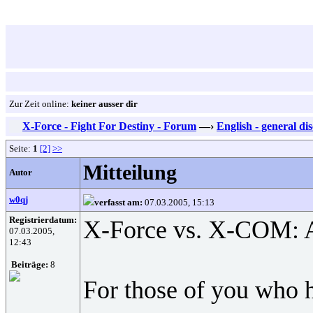
Zur Zeit online:
keiner ausser dir
X-Force - Fight For Destiny - Forum
—›
English - general di
Seite:
1
[2]
>>
Mitteilung
Autor
w0qj
verfasst am:
07.03.2005, 15:13
Registrierdatum:
X-Force vs. X-COM: 
07.03.2005,
12:43
Beiträge:
8
For those of you who 