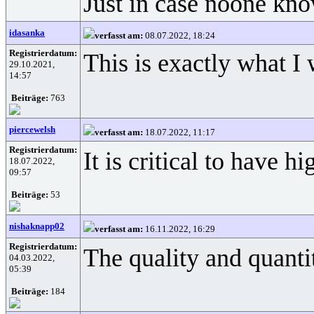
Just in case noone kno
idasanka
verfasst am:
08.07.2022, 18:24
Registrierdatum:
This is exactly what I
29.10.2021,
14:57
Beiträge:
763
piercewelsh
verfasst am:
18.07.2022, 11:17
Registrierdatum:
It is critical to have 
18.07.2022,
09:57
Beiträge:
53
nishaknapp02
verfasst am:
16.11.2022, 16:29
Registrierdatum:
The quality and quanti
04.03.2022,
05:39
Beiträge:
184