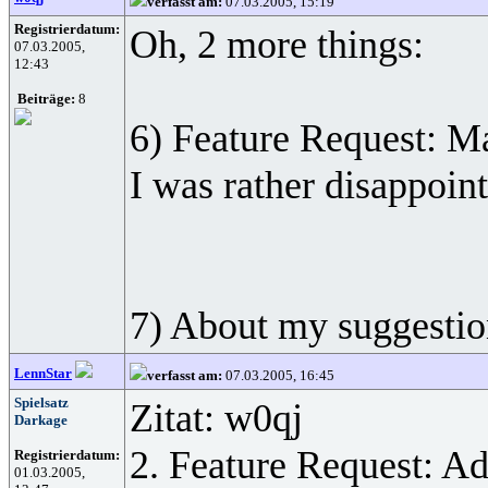
verfasst am:
07.03.2005, 15:19
Registrierdatum:
Oh, 2 more things:
07.03.2005,
12:43
Beiträge:
8
6) Feature Request: M
I was rather disappoin
7) About my suggestion
LennStar
verfasst am:
07.03.2005, 16:45
Spielsatz
Zitat: w0qj
Darkage
2. Feature Request: Add
Registrierdatum:
01.03.2005,