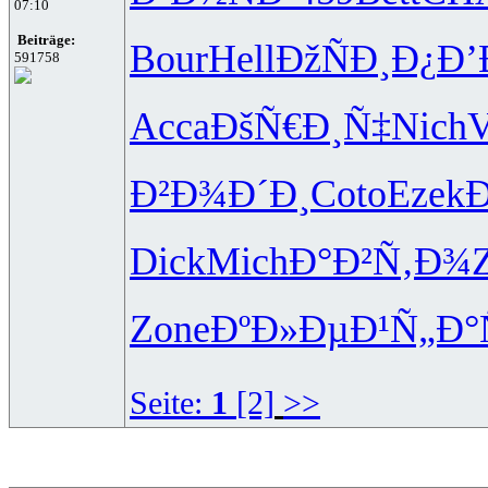
07:10
Beiträge:
Bour
Hell
ÐžÑÐ¸Ð¿
Ð’
591758
Acca
ÐšÑ€Ð¸Ñ‡
Nich
V
Ð²Ð¾Ð´Ð¸
Coto
Ezek
Dick
Mich
Ð°Ð²Ñ‚Ð¾
Zone
ÐºÐ»ÐµÐ¹
Ñ„Ð°
Seite:
1
[2]
>>