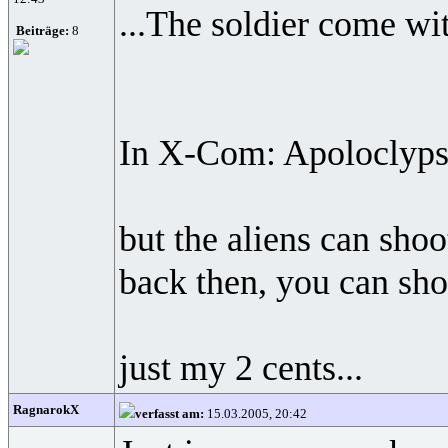
...The soldier come wit
Beiträge:
8
In X-Com: Apoloclypse 
but the aliens can shoo
back then, you can sho
just my 2 cents...
RagnarokX
verfasst am:
15.03.2005, 20:42