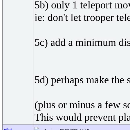
5b) only 1 teleport mo
ie: don't let trooper t
5c) add a minimum dist
5d) perhaps make the s
(plus or minus a few s
This would prevent play
w0qj