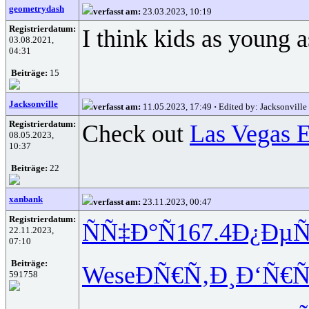
geometrydash
verfasst am:
23.03.2023, 10:19
Registrierdatum:
I think kids as young 
03.08.2021,
04:31
Beiträge:
15
Jacksonville
verfasst am:
11.05.2023, 17:49
·
Edited by: Jacksonville
Registrierdatum:
Check out
Las Vegas E
08.05.2023,
10:37
Beiträge:
22
xanbank
verfasst am:
23.11.2023, 00:47
Registrierdatum:
ÑÑ‡Ð°Ñ
167.4
Ð¿Ðµ
22.11.2023,
07:10
Beiträge:
Wese
ÐÑ€Ñ‚Ð¸
Ð‘Ñ€Ñ
591758