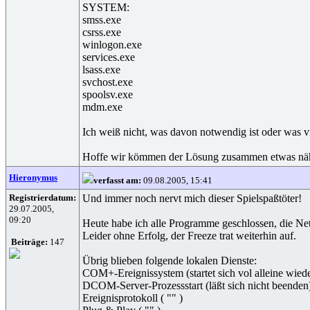
SYSTEM:
smss.exe
csrss.exe
winlogon.exe
services.exe
lsass.exe
svchost.exe
spoolsv.exe
mdm.exe
Ich weiß nicht, was davon notwendig ist oder was v
Hoffe wir kömmen der Lösung zusammen etwas näh
Hieronymus
verfasst am:
09.08.2005, 15:41
Registrierdatum:
Und immer noch nervt mich dieser Spielspaßtöter!
29.07.2005,
09:20
Heute habe ich alle Programme geschlossen, die N
Leider ohne Erfolg, der Freeze trat weiterhin auf.
Beiträge:
147
Übrig blieben folgende lokalen Dienste:
COM+-Ereignissystem (startet sich vol alleine wied
DCOM-Server-Prozessstart (läßt sich nicht beenden
Ereignisprotokoll ( "" )