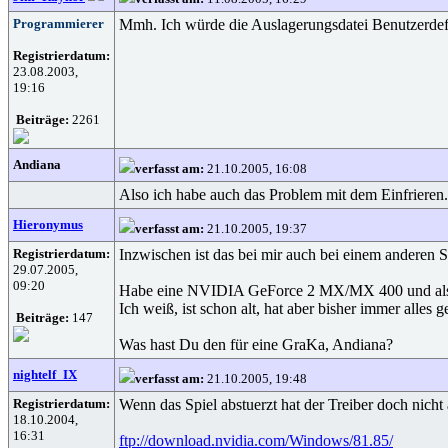
Programmierer
Mmh. Ich würde die Auslagerungsdatei Benutzerdefin
Registrierdatum:
23.08.2003,
19:16
Beiträge:
2261
Andiana
verfasst am:
21.10.2005, 16:08
Also ich habe auch das Problem mit dem Einfrieren. 
Hieronymus
verfasst am:
21.10.2005, 19:37
Registrierdatum:
Inzwischen ist das bei mir auch bei einem anderen Sp
29.07.2005,
09:20
Habe eine NVIDIA GeForce 2 MX/MX 400 und als T
Ich weiß, ist schon alt, hat aber bisher immer alles 
Beiträge:
147
Was hast Du den für eine GraKa, Andiana?
nightelf_IX
verfasst am:
21.10.2005, 19:48
Registrierdatum:
Wenn das Spiel abstuerzt hat der Treiber doch nicht 
18.10.2004,
16:31
ftp://download.nvidia.com/Windows/81.85/