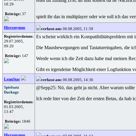
Hast du zufällig DSL an und solltest da ne Nachricht
18:29
Beiträge:
37
spielt ihr das in multiplayer oder wie soll ich das ve
Hieronymus
verfasst am:
06.08.2005, 11:59
Registrierdatum:
Es scheint wirklich ein Kompatibilitätsproblem mi
29.07.2005,
09:20
Die Mausbewegungen und Tastatureingaben, die ich 
Beiträge:
147
Werde wenn ich die Zeit dazu habe mal meinen Rechn
Gibt es irgendeine Möglichkeit einer Logfunktion v
LennStar
verfasst am:
06.08.2005, 14:36
Spielsatz
@Sepp25: Nö, das geht ja nicht. Aber warum sollt
Darkage
Ich rede hier von der Zeit der ersten Betas, da hab
Registrierdatum:
01.03.2005,
13:47
Beiträge:
1846
Hieronymus