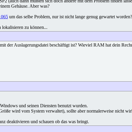
SP2 (auch dann müßten sich doch andere mit dem Problem finden lasse
 meinem Gehäuse. Aber was?
1065
um das selbe Problem, nur ist nicht lange genug gewartet worden
lokalisieren zu können...
t mit der Auslagerungsdatei beschäftigt ist? Wieviel RAM hat dein Rech
indows und seinen Diensten benutzt wurden.
öße wird vom System verwaltet), sollte aber normalerweise nicht wir
nz deaktivieren und schauen ob das was bringt.