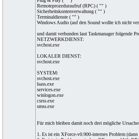
Plug & Play ( "" )
Remoteprozeduraufruf (RPC) ( "" )
Sicherheitskontenverwaltung ( "" )
Terminaldienste ( "" )
Windows Audio (auf den Sound wollte ich nicht verz
und damit verbunden laut Taskmanager folgende Pr
NETZWERKDIENST:
svchost.exe
LOKALER DIENST:
svchost.exe
SYSTEM:
svchost.exe
lsass.exe
services.exe
winlogon.exe
csrss.exe
smss.exe
Für mich bleiben damit noch drei mögliche Ursachen,
1. Es ist ein XForce-v0.900-internes Problem (dann