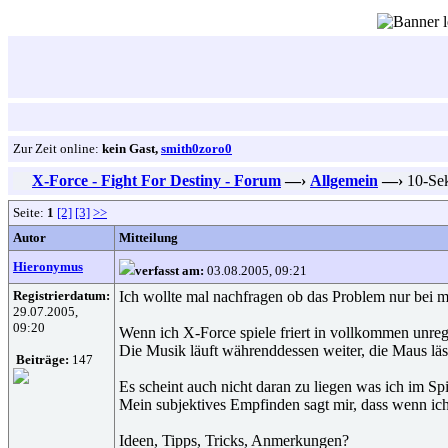
Zur Zeit online:
kein Gast,
smith0zoro0
X-Force - Fight For Destiny - Forum
—›
Allgemein
—›
10-Sek
Seite:
1
[2]
[3]
>>
Autor
Mitteilung
Hieronymus
verfasst am:
03.08.2005, 09:21
Registrierdatum:
Ich wollte mal nachfragen ob das Problem nur bei mi
29.07.2005,
09:20
Wenn ich X-Force spiele friert in vollkommen unreg
Die Musik läuft währenddessen weiter, die Maus läs
Beiträge:
147
Es scheint auch nicht daran zu liegen was ich im 
Mein subjektives Empfinden sagt mir, dass wenn ich a
Ideen, Tipps, Tricks, Anmerkungen?