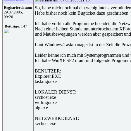
verfasst am:
07.08.2005, 21:13
Registrierdatum:
So, habe mich nochmal ein wenig intensiver mit dem
29.07.2005,
Habe bisher noch kein Bugticket dazu geschrieben, da
09:20
Ich habe vorhin alle Programme beendet, die Netzwe
Beiträge:
147
Nach einer halben Stunde ununterbrochenem XForce s
und Mausbewegungen werden aber gespeichert und 
Laut Windows-Taskmanager ist in der Zeit die Proz
Leider kenne ich mich mit Systemprogrammen und was
Ich habe WinXP SP2 drauf und folgende Programme
BENUTZER:
Explorer.EXE
taskmgr.exe
LOKALER DIENST:
svchost.exe
wdfmgr.exe
alg.exe
NETZWERKDIENST:
svchost.exe