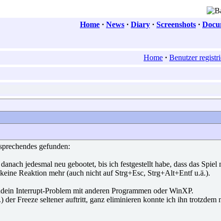
Home
·
News
·
Diary
·
Screenshots
·
Docum
Home
·
Benutzer registr
ntsprechendes gefunden:
nach jedesmal neu gebootet, bis ich festgestellt habe, dass das Spiel
keine Reaktion mehr (auch nicht auf Strg+Esc, Strg+Alt+Entf u.ä.).
gendein Interrupt-Problem mit anderen Programmen oder WinXP.
der Freeze seltener auftritt, ganz eliminieren konnte ich ihn trotzdem 