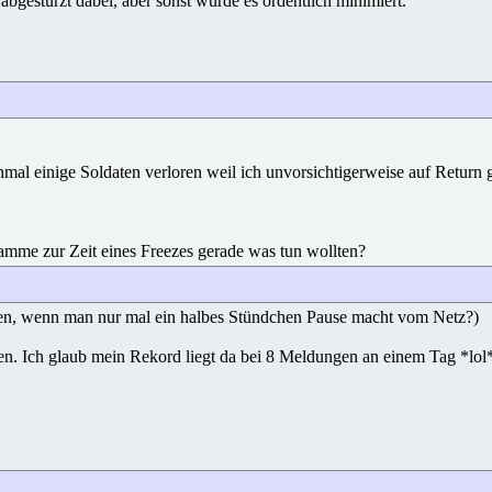
abgestürzt dabei, aber sonst wurde es ordentlich minimiert.
 einige Soldaten verloren weil ich unvorsichtigerweise auf Return g
amme zur Zeit eines Freezes gerade was tun wollten?
en, wenn man nur mal ein halbes Stündchen Pause macht vom Netz?)
ragen. Ich glaub mein Rekord liegt da bei 8 Meldungen an einem Tag *l