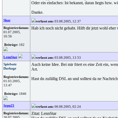
Oder ein einfaches: Ist bekannt, daran liegts bzw. wi
Danke.
Skar
verfasst am:
03.08.2005, 12:37
Registrierdatum:
Hab ich noch nicht gehabt. Hilft dir jetzt wohl ehe
01.07.2005,
16:56
Beiträge:
182
LennStar
verfasst am:
03.08.2005, 13:53
Spielsatz
Auch keine Idee. Bei mir friert es eine Zeit ein, we
Darkage
Art.
Registrierdatum:
Hast du zufällig DSL an und solltest da ne Nachricht
01.03.2005,
13:47
Beiträge:
1846
Sepp25
verfasst am:
06.08.2005, 02:24
Registrierdatum:
Zitat: LennStar
26.07.2005,