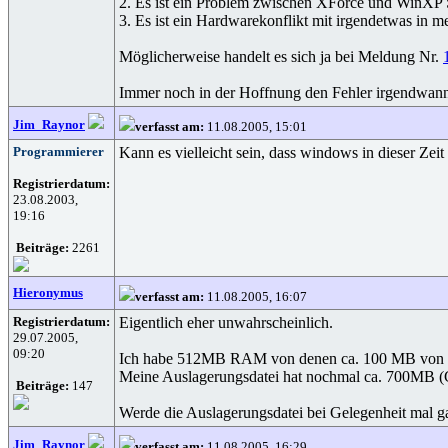
2. Es ist ein Problem zwischen XForce und WinXP 
3. Es ist ein Hardwarekonflikt mit irgendetwas in
Möglicherweise handelt es sich ja bei Meldung Nr.
Immer noch in der Hoffnung den Fehler irgendwann 
Jim_Raynor
verfasst am:
11.08.2005, 15:01
Programmierer
Kann es vielleicht sein, dass windows in dieser Zei
Registrierdatum:
23.08.2003,
19:16
Beiträge:
2261
Hieronymus
verfasst am:
11.08.2005, 16:07
Registrierdatum:
Eigentlich eher unwahrscheinlich.
29.07.2005,
09:20
Ich habe 512MB RAM von denen ca. 100 MB von W
Meine Auslagerungsdatei hat nochmal ca. 700MB (Gr
Beiträge:
147
Werde die Auslagerungsdatei bei Gelegenheit mal ga
Jim_Raynor
verfasst am:
11.08.2005, 16:29