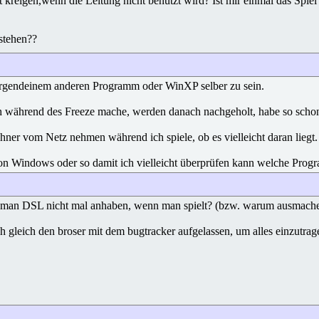
 kreigen,wenn die Leitung nicht benutzt wird? Ist mir einmal das Spiel 
rstehen??
t irgendeinem anderen Programm oder WinXP selber zu sein.
während des Freeze mache, werden danach nachgeholt, habe so schonmal
er vom Netz nehmen während ich spiele, ob es vielleicht daran liegt.
on Windows oder so damit ich vielleicht überprüfen kann welche Progr
e man DSL nicht mal anhaben, wenn man spielt? (bzw. warum ausmach
 ich gleich den broser mit dem bugtracker aufgelassen, um alles einzut