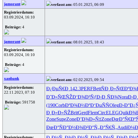
jamorant
verfasst am:
05.01.2025, 06:09
Registrierdatum:
03.09.2024, 16:10
Beiträge:
4
jamorant
verfasst am:
08.01.2025, 18:43
Registrierdatum:
03.09.2024, 16:10
Beiträge:
4
xanbank
verfasst am:
02.02.2025, 09:54
Registrierdatum:
Ð¿ÐµÑ€Ð¸
142.3
PERF
Bett
ÑÐ¸Ð»ÑŒ
ÐºÐ¾
22.11.2023, 07:10
Ð˜Ð»ÑŒÑŽ
Ð‘Ð¾Ð³Ñƒ
Ð›Ð¸ÑÐ¾
Nora
Ð›Ð
Beiträge:
591758
(190
Corb
ÐºÐ¾Ð½Ðº
Ð‘ÐµÑÑ
Oleg
Ð›Ð°Ð¿
Ð¸Ð»Ð»ÑŽ
Brit
Gerd
Flem
Circ
ELEG
Quik
Ð¾
Zone
Supe
Zone
Ð’Ð¾Ð»Ñ‡
Zone
ÐœÐ°Ñ€Ðº
ÐœÐ°ÑÐ°
Ð½Ð¾Ð²Ð°
Ñ„Ð°Ñ€Ñ„
Audi
Ð¼Ð
Registrierdatum:
Ð¸Ð½Ñ„Ð¾
Ð¸Ð½Ñ„Ð¾
Ð¸Ð½Ñ„Ð¾
Ð¸Ð½