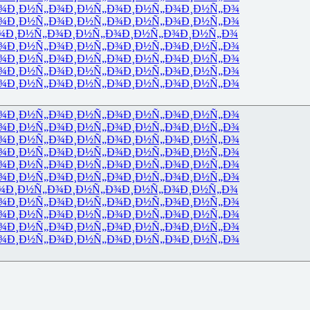
¾
Ð¸Ð½Ñ„Ð¾
Ð¸Ð½Ñ„Ð¾
Ð¸Ð½Ñ„Ð¾
Ð¸Ð½Ñ„Ð¾
¾
Ð¸Ð½Ñ„Ð¾
Ð¸Ð½Ñ„Ð¾
Ð¸Ð½Ñ„Ð¾
Ð¸Ð½Ñ„Ð¾
¾
Ð¸Ð½Ñ„Ð¾
Ð¸Ð½Ñ„Ð¾
Ð¸Ð½Ñ„Ð¾
Ð¸Ð½Ñ„Ð¾
¾
Ð¸Ð½Ñ„Ð¾
Ð¸Ð½Ñ„Ð¾
Ð¸Ð½Ñ„Ð¾
Ð¸Ð½Ñ„Ð¾
¾
Ð¸Ð½Ñ„Ð¾
Ð¸Ð½Ñ„Ð¾
Ð¸Ð½Ñ„Ð¾
Ð¸Ð½Ñ„Ð¾
¾
Ð¸Ð½Ñ„Ð¾
Ð¸Ð½Ñ„Ð¾
Ð¸Ð½Ñ„Ð¾
Ð¸Ð½Ñ„Ð¾
¾
Ð¸Ð½Ñ„Ð¾
Ð¸Ð½Ñ„Ð¾
Ð¸Ð½Ñ„Ð¾
Ð¸Ð½Ñ„Ð¾
¾
Ð¸Ð½Ñ„Ð¾
Ð¸Ð½Ñ„Ð¾
Ð¸Ð½Ñ„Ð¾
Ð¸Ð½Ñ„Ð¾
¾
Ð¸Ð½Ñ„Ð¾
Ð¸Ð½Ñ„Ð¾
Ð¸Ð½Ñ„Ð¾
Ð¸Ð½Ñ„Ð¾
¾
Ð¸Ð½Ñ„Ð¾
Ð¸Ð½Ñ„Ð¾
Ð¸Ð½Ñ„Ð¾
Ð¸Ð½Ñ„Ð¾
¾
Ð¸Ð½Ñ„Ð¾
Ð¸Ð½Ñ„Ð¾
Ð¸Ð½Ñ„Ð¾
Ð¸Ð½Ñ„Ð¾
¾
Ð¸Ð½Ñ„Ð¾
Ð¸Ð½Ñ„Ð¾
Ð¸Ð½Ñ„Ð¾
Ð¸Ð½Ñ„Ð¾
¾
Ð¸Ð½Ñ„Ð¾
Ð¸Ð½Ñ„Ð¾
Ð¸Ð½Ñ„Ð¾
Ð¸Ð½Ñ„Ð¾
¾
Ð¸Ð½Ñ„Ð¾
Ð¸Ð½Ñ„Ð¾
Ð¸Ð½Ñ„Ð¾
Ð¸Ð½Ñ„Ð¾
¾
Ð¸Ð½Ñ„Ð¾
Ð¸Ð½Ñ„Ð¾
Ð¸Ð½Ñ„Ð¾
Ð¸Ð½Ñ„Ð¾
¾
Ð¸Ð½Ñ„Ð¾
Ð¸Ð½Ñ„Ð¾
Ð¸Ð½Ñ„Ð¾
Ð¸Ð½Ñ„Ð¾
¾
Ð¸Ð½Ñ„Ð¾
Ð¸Ð½Ñ„Ð¾
Ð¸Ð½Ñ„Ð¾
Ð¸Ð½Ñ„Ð¾
¾
Ð¸Ð½Ñ„Ð¾
Ð¸Ð½Ñ„Ð¾
Ð¸Ð½Ñ„Ð¾
Ð¸Ð½Ñ„Ð¾