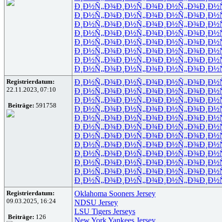
Ð¸Ð½Ñ„Ð¾
Ð¸Ð½Ñ„Ð¾
Ð¸Ð½Ñ„Ð¾
Ð¸Ð½
Ð¸Ð½Ñ„Ð¾
Ð¸Ð½Ñ„Ð¾
Ð¸Ð½Ñ„Ð¾
Ð¸Ð½
Ð¸Ð½Ñ„Ð¾
Ð¸Ð½Ñ„Ð¾
Ð¸Ð½Ñ„Ð¾
Ð¸Ð½
Ð¸Ð½Ñ„Ð¾
Ð¸Ð½Ñ„Ð¾
Ð¸Ð½Ñ„Ð¾
Ð¸Ð½
Ð¸Ð½Ñ„Ð¾
Ð¸Ð½Ñ„Ð¾
Ð¸Ð½Ñ„Ð¾
Ð¸Ð½
Ð¸Ð½Ñ„Ð¾
Ð¸Ð½Ñ„Ð¾
Ð¸Ð½Ñ„Ð¾
Ð¸Ð½
Ð¸Ð½Ñ„Ð¾
Ð¸Ð½Ñ„Ð¾
Ð¸Ð½Ñ„Ð¾
Ð¸Ð½
Ð¸Ð½Ñ„Ð¾
Ð¸Ð½Ñ„Ð¾
Ð¸Ð½Ñ„Ð¾
Ð¸Ð½
Registrierdatum:
Ð¸Ð½Ñ„Ð¾
Ð¸Ð½Ñ„Ð¾
Ð¸Ð½Ñ„Ð¾
Ð¸Ð½
22.11.2023, 07:10
Ð¸Ð½Ñ„Ð¾
Ð¸Ð½Ñ„Ð¾
Ð¸Ð½Ñ„Ð¾
Ð¸Ð½
Ð¸Ð½Ñ„Ð¾
Ð¸Ð½Ñ„Ð¾
Ð¸Ð½Ñ„Ð¾
Ð¸Ð½
Beiträge:
591758
Ð¸Ð½Ñ„Ð¾
Ð¸Ð½Ñ„Ð¾
Ð¸Ð½Ñ„Ð¾
Ð¸Ð½
Ð¸Ð½Ñ„Ð¾
Ð¸Ð½Ñ„Ð¾
Ð¸Ð½Ñ„Ð¾
Ð¸Ð½
Ð¸Ð½Ñ„Ð¾
Ð¸Ð½Ñ„Ð¾
Ð¸Ð½Ñ„Ð¾
Ð¸Ð½
Ð¸Ð½Ñ„Ð¾
Ð¸Ð½Ñ„Ð¾
Ð¸Ð½Ñ„Ð¾
Ð¸Ð½
Ð¸Ð½Ñ„Ð¾
Ð¸Ð½Ñ„Ð¾
Ð¸Ð½Ñ„Ð¾
Ð¸Ð½
Ð¸Ð½Ñ„Ð¾
Ð¸Ð½Ñ„Ð¾
Ð¸Ð½Ñ„Ð¾
Ð¸Ð½
Ð¸Ð½Ñ„Ð¾
Ð¸Ð½Ñ„Ð¾
Ð¸Ð½Ñ„Ð¾
Ð¸Ð½
Ð¸Ð½Ñ„Ð¾
Ð¸Ð½Ñ„Ð¾
Ð¸Ð½Ñ„Ð¾
Ð¸Ð½
Ð¸Ð½Ñ„Ð¾
Ð¸Ð½Ñ„Ð¾
Ð¸Ð½Ñ„Ð¾
Ð¸Ð½
Registrierdatum:
Oklahoma Sooners Jersey
09.03.2025, 16:24
NDSU Jersey
LSU Tigers Jerseys
Beiträge:
126
New York Yankees Jersey