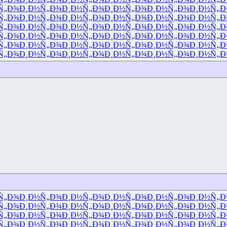
Ñ„Ð¾
Ð¸Ð½Ñ„Ð¾
Ð¸Ð½Ñ„Ð¾
Ð¸Ð½Ñ„Ð¾
Ð¸Ð½Ñ„Ð¾
Ð¸Ð½Ñ„Ð
Ñ„Ð¾
Ð¸Ð½Ñ„Ð¾
Ð¸Ð½Ñ„Ð¾
Ð¸Ð½Ñ„Ð¾
Ð¸Ð½Ñ„Ð¾
Ð¸Ð½Ñ„Ð
Ñ„Ð¾
Ð¸Ð½Ñ„Ð¾
Ð¸Ð½Ñ„Ð¾
Ð¸Ð½Ñ„Ð¾
Ð¸Ð½Ñ„Ð¾
Ð¸Ð½Ñ„Ð
Ñ„Ð¾
Ð¸Ð½Ñ„Ð¾
Ð¸Ð½Ñ„Ð¾
Ð¸Ð½Ñ„Ð¾
Ð¸Ð½Ñ„Ð¾
Ð¸Ð½Ñ„Ð
Ñ„Ð¾
Ð¸Ð½Ñ„Ð¾
Ð¸Ð½Ñ„Ð¾
Ð¸Ð½Ñ„Ð¾
Ð¸Ð½Ñ„Ð¾
Ð¸Ð½Ñ„Ð
Ñ„Ð¾
Ð¸Ð½Ñ„Ð¾
Ð¸Ð½Ñ„Ð¾
Ð¸Ð½Ñ„Ð¾
Ð¸Ð½Ñ„Ð¾
Ð¸Ð½Ñ„Ð
Ñ„Ð¾
Ð¸Ð½Ñ„Ð¾
Ð¸Ð½Ñ„Ð¾
Ð¸Ð½Ñ„Ð¾
Ð¸Ð½Ñ„Ð¾
Ð¸Ð½Ñ„Ð
Ñ„Ð¾
Ð¸Ð½Ñ„Ð¾
Ð¸Ð½Ñ„Ð¾
Ð¸Ð½Ñ„Ð¾
Ð¸Ð½Ñ„Ð¾
Ð¸Ð½Ñ„Ð
Ñ„Ð¾
Ð¸Ð½Ñ„Ð¾
Ð¸Ð½Ñ„Ð¾
Ð¸Ð½Ñ„Ð¾
Ð¸Ð½Ñ„Ð¾
Ð¸Ð½Ñ„Ð
Ñ„Ð¾
Ð¸Ð½Ñ„Ð¾
Ð¸Ð½Ñ„Ð¾
Ð¸Ð½Ñ„Ð¾
Ð¸Ð½Ñ„Ð¾
Ð¸Ð½Ñ„Ð