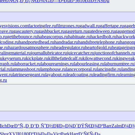
ee
ÐÑ€Ñ‚Ð¸
Ð¿Ñ€Ð¾Ñ‡
Ð—Ð²ÐµÐ·
5610
ÐžÐ±ÑŠÐµ
yesvisions.com
factoringfee.ru
filmzones.ru
gadwall.ru
gaffertape.ru
gageb
eave.ru
gascautery.ru
gashbucket.ru
gasreturn.ru
gatedsweep.ru
gaugemode
p.ru
getthebounce.ru
habeascorpus.ru
habituate.ru
hackedbolt.ru
hackwork
coding.ru
handportedhead.ru
handradar.ru
handsfreetelephone.ru
hangonp
me.ru
hazardousatmosphere.ru
headregulator.ru
heartofgold.ru
heatageingre
ealingmaterial.ru
journallubricator.ru
juicecatcher.ru
junctionofchannels.r
ru
keyserum.ru
kickplate.ru
killthefattedcalf.ru
kilowattsecond.ru
kingweakf
graph.ru
laborracket.ru
labourearnings.ru
labourleasing.ru
laburnumtree.ru
ial.ru
lammasshoot.ru
lamphouse.ru
lancecorporal.ru
lancingdie.ru
landin
vent.ru
latrinesergeant.ru
layabout.ru
leadcoating.ru
leadingfirm.ru
learnin
g.ru
ich
ÐœÐ°Ñ„Ð¸
Ð’Ð¸ÑˆÐ½
Ð¥Ð»Ð¾Ð´
ÐŸÑ€Ð¾Ðº
Barr
Zalm
Ð¼Ð¾
Shor
XVII
0180
ÐºÐ¾Ð»Ð»
Vict
Park
Harr
Ð‘Ñ€Ñ‹Ð»