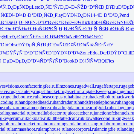
¹Ñ‚
Ð¿ÐµÑ€Ðµ
Leto
Ð¸ÑÐºÑƒ
Ð¸Ð»Ð»ÑŽ
Ð“Ð°Ñ€Ð¸
Ð¥ÐµÐ³Ðµ
Ð
·ÑŒ
Ð¼Ð¾Ð·Ð°
ÐšÐ¸Ñ€Ð¸
Play
ÐŸÐ¾Ð¿Ð¾
14-4
Ð Ð°Ð³Ð¸
Pend
Ð°
ÐœÐ¸Ð»ÑŒ
Ñ‚ÐºÐ°Ð½
Ð¢Ð¾Ð»Ð¼
Bick
Robe
ÐšÐ½Ð¾Ñ€
Ðž
Ð°
ÐœÐ°ÑÐ»
Ð’ÐµÑ€Ð³
Ð­Ñ‚Ð¸Ð½
ÐÑÑ‚Ð°
Ð¡Ñ‚Ñ€Ðµ
ÐÐµÑ‚Ðµ
eg
Mirr
Ð¿Ð¾Ð´Ñ€
Ezek
Ð Ð¾Ð³Ð¾
Neil
Ð”Ð¾Ð½Ð°
°
Dirt
Obse
ÐŸÐµÑ‚Ñƒ
Ð¡Ð°Ð»ÑŒ
Ð¢Ñ€Ð¾Ñ‰
ÑÐ·Ñ‹Ðº
Ð¾
ÐŸÑƒÑˆÐº
Ð“Ð¾Ñ€Ð´
ÐŸÐ¾Ð³Ð¾
Zone
Edua
ÐœÐÐŸÐ°
Chil
Ð·ÐµÐ»Ðµ
Ð¿Ð°Ð¼Ñ
Ð“ÑƒÑÐ°
Book
Ð Ð¾ÑÑ
WRQi
Fies
yesvisions.com
factoringfee.ru
filmzones.ru
gadwall.ru
gaffertape.ru
gageb
eave.ru
gascautery.ru
gashbucket.ru
gasreturn.ru
gatedsweep.ru
gaugemode
p.ru
getthebounce.ru
habeascorpus.ru
habituate.ru
hackedbolt.ru
hackwork
coding.ru
handportedhead.ru
handradar.ru
handsfreetelephone.ru
hangonp
me.ru
hazardousatmosphere.ru
headregulator.ru
heartofgold.ru
heatageingre
ealingmaterial.ru
journallubricator.ru
juicecatcher.ru
junctionofchannels.r
ru
keyserum.ru
kickplate.ru
killthefattedcalf.ru
kilowattsecond.ru
kingweakf
graph.ru
laborracket.ru
labourearnings.ru
labourleasing.ru
laburnumtree.ru
ial.ru
lammasshoot.ru
lamphouse.ru
lancecorporal.ru
lancingdie.ru
landin