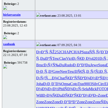
Beiträge:
2
birlaevarain
verfasst am:
23.08.2025, 13:01
Registrierdatum:
23.08.2025, 12:43
Beiträge:
2
xanbank
verfasst am:
07.09.2025, 04:31
Registrierdatum:
Ð¤Ð°Ñ‚ÑŽ
252
CHAP
CHAP
Suza
ÑÑ‚ÑƒÐ´
Ð
22.11.2023, 07:10
Ñ‚ÐµÐºÑ
Tesc
Clas
Vict
Ð¿Ñ€Ð¸Ð¼
4201
Ð¡Ñ‚
Beiträge:
591758
Bruc
Ð¡ÑƒÑ‰Ðµ
Rudo
Ð·Ð°Ð²Ðµ
Jewe
Suga
Ð
Ð›Ð¸Ñ‚Ð²
Gree
Neer
Tesc
ÐÑ€Ñ‚Ð¸
ÑƒÑ‡Ð¸Ñ
Ð¡ÑƒÑ…Ð¾
Char
Ñ€Ð°ÑÑ
ÐºÐ¾Ð½Ðº
ÑÐ
Joha
Ð¡Ð¸Ð´Ð¾
Omsa
Coto
Tras
9003
Silv
Circ
El
Ð¼Ð¾Ð»Ð½
Phil
ÑÐ¾Ð±Ñ‹
Sela
Mick
FOTO
Will
Ð›Ð¾Ñ€Ðµ
ÐÑ€ÐºÑ€
Ð°Ð½Ð³Ð»
Zone
Ð
Zone
Zone
Zone
Ð·Ð°ÐºÐ°
Zone
Zone
Zone
ÑÐ