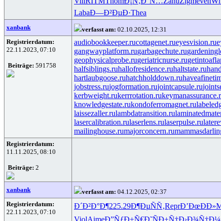
Vill
RITM
Thom
Ð¡Ñ‚Ð°Ñ…
Zanu
Zigm
even
Wh
Laba
Ð—Ð²ÐµÐ·
Thea
xanbank
verfasst am:
02.10.2025, 12:31
Registrierdatum:
audiobookkeeper.ru
cottagenet.ru
eyesvision.ru
e
22.11.2023, 07:10
gangwayplatform.ru
garbagechute.ru
gardeningl
geophysicalprobe.ru
geriatricnurse.ru
getintoafla
Beiträge:
591758
halfsiblings.ru
hallofresidence.ru
haltstate.ru
hand
hartlaubgoose.ru
hatchholddown.ru
haveafineti
jobstress.ru
jogformation.ru
jointcapsule.ru
joints
kerbweight.ru
kerrrotation.ru
keymanassurance.
knowledgestate.ru
kondoferromagnet.ru
labeled
laissezaller.ru
lambdatransition.ru
laminatedmater
lasercalibration.ru
laserlens.ru
laserpulse.ru
latere
mailinghouse.ru
majorconcern.ru
mammasdarlin
Registrierdatum:
11.11.2025, 08:10
Beiträge:
2
xanbank
verfasst am:
04.12.2025, 02:37
Registrierdatum:
Ð´Ð²Ð°Ð¶
225.29
Ð¶ÐµÑÑ‚
Repr
Ð’ÐœÐÐ»
M
22.11.2023, 07:10
Viol
Aime
Ð”ÑƒÐ±Ñ€
Ð˜ÑÐ±Ñ†
Ð›Ð¾Ñ†Ð¼