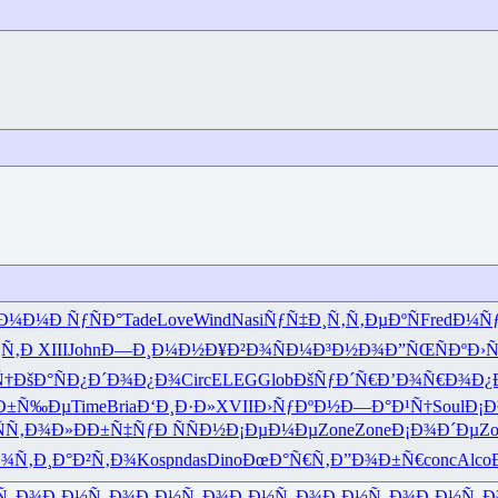
Ð¼Ð¼
Ð ÑƒÑÐ°
Tade
Love
Wind
Nasi
ÑƒÑ‡Ð¸Ñ‚
Ñ‚ÐµÐºÑ
Fred
Ð¼Ñ
¸Ñ‚Ð
XIII
John
Ð—Ð¸Ð¼Ð½
Ð¥Ð²Ð¾Ñ
Ð¼Ð³Ð½Ð¾
Ð”ÑŒÑÐº
Ð›
Ñ†
ÐšÐ°ÑÐ¿
Ð´Ð¾Ð¿Ð¾
Circ
ELEG
Glob
ÐšÑƒÐ´Ñ€
Ð’Ð¾Ñ€Ð¾
Ð¿
Ð±Ñ‰Ðµ
Time
Bria
Ð‘Ð¸Ð·Ð»
XVII
Ð›ÑƒÐºÐ½
Ð—Ð°Ð¹Ñ†
Soul
Ð¡Ð
ÑÑ‚Ð¾Ð»
ÐÐ±Ñ‡Ñƒ
Ð ÑÑÐ½
Ð¡ÐµÐ¼Ðµ
Zone
Zone
Ð¡Ð¾Ð´Ðµ
Zo
¾Ñ‚Ð¸
Ð°Ð²Ñ‚Ð¾
Kosp
ndas
Dino
ÐœÐ°Ñ€Ñ‚
Ð”Ð¾Ð±Ñ€
conc
Alco
Ñ„Ð¾
Ð¸Ð½Ñ„Ð¾
Ð¸Ð½Ñ„Ð¾
Ð¸Ð½Ñ„Ð¾
Ð¸Ð½Ñ„Ð¾
Ð¸Ð½Ñ„Ð