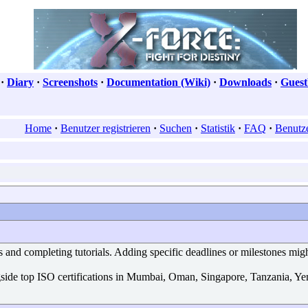
·
Diary
·
Screenshots
·
Documentation (Wiki)
·
Downloads
·
Gues
Home
·
Benutzer registrieren
·
Suchen
·
Statistik
·
FAQ
·
Benutze
 and completing tutorials. Adding specific deadlines or milestones migh
gside top ISO certifications in Mumbai, Oman, Singapore, Tanzania, Y