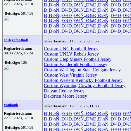
22.11.2023, 07:10
Ð¸Ð½Ñ„Ð¾
Ð¸Ð½Ñ„Ð¾
Ð¸Ð½Ñ„Ð¾
Ð¸Ð½
Ð¸Ð½Ñ„Ð¾
Ð¸Ð½Ñ„Ð¾
Ð¸Ð½Ñ„Ð¾
Ð¸Ð½
Beiträge:
591758
Ð¸Ð½Ñ„Ð¾
Ð¸Ð½Ñ„Ð¾
Ð¸Ð½Ñ„Ð¾
Ð¸Ð½
Ð¸Ð½Ñ„Ð¾
Ð¸Ð½Ñ„Ð¾
Ð¸Ð½Ñ„Ð¾
Ð¸Ð½
Ð¸Ð½Ñ„Ð¾
Ð¸Ð½Ñ„Ð¾
Ð¸Ð½Ñ„Ð¾
Ð¸Ð½
Ð¸Ð½Ñ„Ð¾
Ð¸Ð½Ñ„Ð¾
Ð¸Ð½Ñ„Ð¾
Ð¸Ð½
collegefootball
verfasst am:
11.03.2025, 08:55
Registrierdatum:
Custom UNC Football Jersey
09.03.2025, 16:24
Custom UNLV Rebels Jersey
Custom Utep Miners Football Jersey
Beiträge:
126
Custom Vanderbilt Football Jersey
Custom Washington State Cougars Jersey
Custom West Virginia Jersey
Custom Western Kentucky Football Jersey
Custom Wyoming Cowboys Football Jersey
Daiyan Henley Jersey
Dakorien Moore Jersey
xanbank
verfasst am:
17.03.2025, 11:33
Registrierdatum:
Ð¸Ð½Ñ„Ð¾
Ð¸Ð½Ñ„Ð¾
Ð¸Ð½Ñ„Ð¾
Ð¸Ð½
22.11.2023, 07:10
Ð¸Ð½Ñ„Ð¾
Ð¸Ð½Ñ„Ð¾
Ð¸Ð½Ñ„Ð¾
Ð¸Ð½
Ð¸Ð½Ñ„Ð¾
Ð¸Ð½Ñ„Ð¾
Ð¸Ð½Ñ„Ð¾
Ð¸Ð½
Beiträge:
591758
Ð¸Ð½Ñ„Ð¾
Ð¸Ð½Ñ„Ð¾
Ð¸Ð½Ñ„Ð¾
Ð¸Ð½