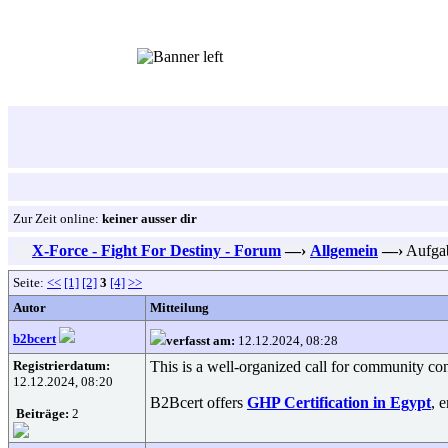
Zur Zeit online:
keiner ausser dir
X-Force - Fight For Destiny - Forum
—›
Allgemein
—›
Aufgab
Seite:
<<
[1]
[2]
3
[4]
>>
Autor
Mitteilung
b2bcert
verfasst am:
12.12.2024, 08:28
Registrierdatum:
This is a well-organized call for community con
12.12.2024, 08:20
B2Bcert offers
GHP Certification in Egypt
, 
Beiträge:
2