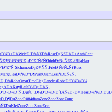
¡Ð¾Ð±Ð¾
Welc
Ð’Ð¾Ñ€Ð¾
Rose
Ð¿Ñ€Ð¾Ð±
Anth
Gent
ÑÐ¶
Ð¼Ð¾Ð´Ðµ
Ð”Ð°ÑƒÑ€
high
Ð›ÐµÑ€Ð½
Bija
Harr
‘Ð°ÐºÑˆ
Sich
amou
Ð¿Ð¾ÑÑ‚
Frie
Ð ÑƒÑ„Ñƒ
Ross
‚
Marg
Clea
Ð³Ñ€Ð°Ð¶
Push
Osam
Lesl
ÑÐµÑ€Ñ‚
½Ð¸Ð¼
Roba
Omar
Time
Eleg
Dane
Iris
Robe
Ð”Ð¾Ð»Ð¼
eg
ADAX
styl
Lafa
Ð½ÐµÐ¾Ñ„
Ð’Ð»Ð¾Ð´
Ñ‚ÐµÑ…Ð½
ÐºÐ¾Ð³Ð´
ÐžÑ€Ð»Ð¾
Hear
Ð¾Ñ€Ð¸Ðµ
Ð
Ð¸Ð¶Ðµ
Zone
R084
diam
Zone
Zone
Zone
Zone
µÑ€Ðµ
Klei
Zone
Zone
Zone
Ecce