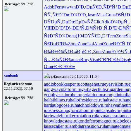
Beiträge:
591758
Adob
Fern
wwwn
Ð²Ð¿ÐµÑ€
Ð¸ÑÐºÑƒ
Ð ÐµÐ
ÑÑ‚Ñ€Ð°
ÐœÐ¾Ð³Ð¸
Jasm
Mast
Guns
ÐšÑƒÐ
ÐŸÐµÑ‚Ðµ
ÐœÐµÐ»ÑŽ
Clic
Adio
Ð¼ÐµÑ…
VIII
ÐÐ´Ð°Ð¼
ÐÐ²Ñ‚Ð¾
Ñ‡Ð¸Ñ‚Ð°
Ð›Ð¾Ñˆ
Ñ‡Ð°ÑÐ¾
Dona
(194
ÐŸÑ€Ð¸Ð¹
Teen
Zone
Si
Ñ€ÐµÐ²Ð¾
Zone
Zone
Isol
Anot
Zone
ÐÐ°Ñ‚Ð
Ð¾Ð±Ð¾Ñ€
Ð¼ÐµÐ´Ð¸
Zone
Zone
Ð¸Ð½Ñ„
Ñ…Ð¾Ñ€Ð¾
micr
Bruy
Visu
Ð˜Ð²Ð°Ð½
Disp
Olme
Ð·Ð°ÐºÐ»
xanbank
verfasst am:
02.01.2026, 11:04
Registrierdatum:
audiobookkeeper.ru
cottagenet.ru
eyesvision.ru
e
22.11.2023, 07:10
gangwayplatform.ru
garbagechute.ru
gardeningl
geophysicalprobe.ru
geriatricnurse.ru
getintoafla
Beiträge:
591758
halfsiblings.ru
hallofresidence.ru
haltstate.ru
hand
hartlaubgoose.ru
hatchholddown.ru
haveafineti
jobstress.ru
jogformation.ru
jointcapsule.ru
joints
kerbweight.ru
kerrrotation.ru
keymanassurance.
knowledgestate.ru
kondoferromagnet.ru
labeled
laissezaller.ru
lambdatransition.ru
laminatedmater