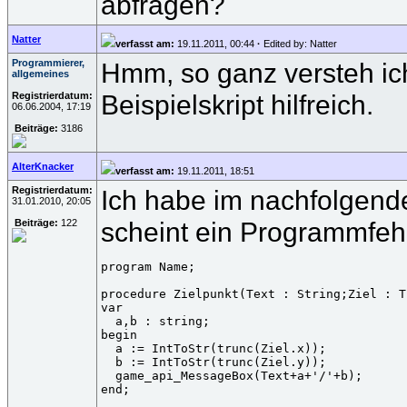
abfragen?
Natter
verfasst am:
19.11.2011, 00:44
·
Edited by: Natter
Programmierer,
Hmm, so ganz versteh ich
allgemeines
Beispielskript hilfreich.
Registrierdatum:
06.06.2004, 17:19
Beiträge:
3186
AlterKnacker
verfasst am:
19.11.2011, 18:51
Registrierdatum:
Ich habe im nachfolgende
31.01.2010, 20:05
scheint ein Programmfehl
Beiträge:
122
program Name;

procedure Zielpunkt(Text : String;Ziel : T
var

  a,b : string;

begin

  a := IntToStr(trunc(Ziel.x));

  b := IntToStr(trunc(Ziel.y));

  game_api_MessageBox(Text+a+'/'+b);

end;
