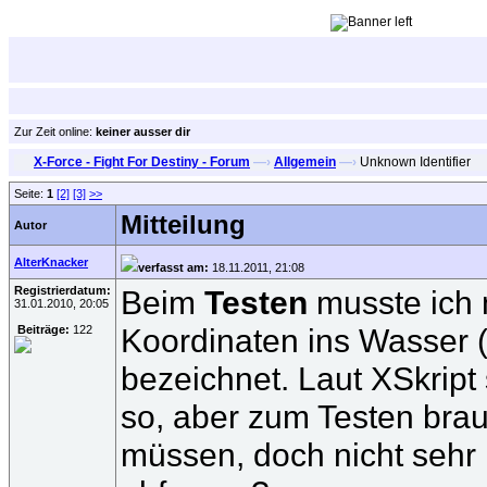
Zur Zeit online:
keiner ausser dir
X-Force - Fight For Destiny - Forum
—›
Allgemein
—›
Unknown Identifier
Seite:
1
[2]
[3]
>>
Mitteilung
Autor
AlterKnacker
verfasst am:
18.11.2011, 21:08
Registrierdatum:
Beim
Testen
musste ich m
31.01.2010, 20:05
Koordinaten ins Wasser (
Beiträge:
122
bezeichnet. Laut XSkript
so, aber zum Testen brau
müssen, doch nicht sehr 