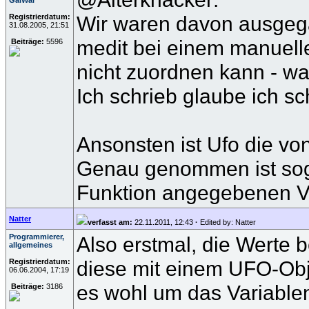
GalWar
Wir waren davon ausgegan
Registrierdatum:
31.08.2005, 21:51
medit bei einem manuellen
Beiträge:
5596
nicht zuordnen kann - wa
Ich schrieb glaube ich s
Ansonsten ist Ufo die vo
Genau genommen ist sogar
Funktion angegebenen V
Natter
verfasst am:
22.11.2011, 12:43
·
Edited by: Natter
Programmierer,
Also erstmal, die Werte b
allgemeines
diese mit einem UFO-Obje
Registrierdatum:
06.06.2004, 17:19
es wohl um das Variablen
Beiträge:
3186