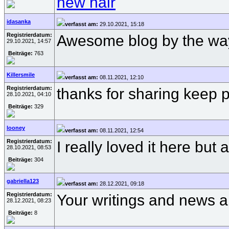
new hair
idasanka
verfasst am:
29.10.2021, 15:18
Registrierdatum:
Awesome blog by the way
29.10.2021, 14:57
Beiträge:
763
Killersmile
verfasst am:
08.11.2021, 12:10
Registrierdatum:
thanks for sharing keep 
28.10.2021, 04:10
Beiträge:
329
looney
verfasst am:
08.11.2021, 12:54
Registrierdatum:
I really loved it here bu
28.10.2021, 08:53
Beiträge:
304
gabriella123
verfasst am:
28.12.2021, 09:18
Registrierdatum:
Your writings and news a
28.12.2021, 08:23
Beiträge:
8