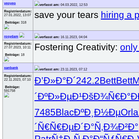
yeoyeo
verfasst am:
04.03.2022, 12:53
Registrierdatum:
save your tears
hiring a 
27.01.2022, 13:07
Beiträge:
318
rosydam
verfasst am:
16.11.2023, 04:04
Registrierdatum:
Fostering Creativity:
only
27.07.2023, 10:11
Beiträge:
18
xanbank
verfasst am:
23.11.2023, 07:12
Registrierdatum:
Ð’Ð»Ð°Ð´
242.2
Bett
Bett
M
22.11.2023, 07:10
Beiträge:
591758
´
ÐºÐ»ÐµÐ¹
ÐšÐ¾Ñ€Ð°
Ð
7485
Blac
ÐºÐ¸Ð½Ðµ
Orla
´Ñ€
Ñ€ÐµÐ´Ð°
Ñ‚Ð¾Ð²Ð°
Patr
Ñ‡Ð¸Ñ‚Ð°
Ð“ÑƒÑ€Ð¸