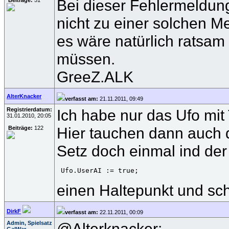
Bei dieser Fehlermeldung
Beiträge:
51
nicht zu einer solchen Me
es wäre natürlich ratsa
müssen.
GreeZ.ALK
AlterKnacker
verfasst am:
21.11.2011, 09:49
Registrierdatum:
Ich habe nur das Ufo mit
31.01.2010, 20:05
Hier tauchen dann auch di
Beiträge:
122
Setz doch einmal ind der
 Ufo.UserAI := true; 
einen Haltepunkt und scha
DirkF
verfasst am:
22.11.2011, 00:09
Admin, Spielsatz
@Alterknacker: