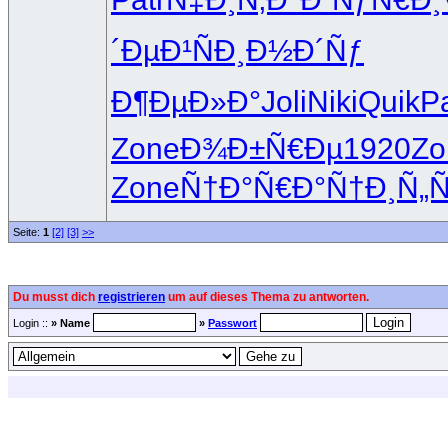
´ÐµÐ¹Ñ
Ð¸Ð½Ð´Ñƒ
Ð¶ÐµÐ»Ð°
Joli
Niki
Quik
Pa
Zone
Ð¾Ð±Ñ€Ðµ
1920
Zo
Zone
Ñ†Ð°Ñ€Ð°
Ñ†Ð¸Ñ„
Seite:
1
[2]
[3]
>>
Du musst dich
registrieren
um auf dieses Thema zu antworten.
Login ::
» Name
»
Passwort