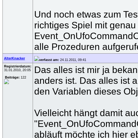
Und noch etwas zum Testen
richtiges Spiel mit gena
Event_OnUfoCommandComple
alle Prozeduren aufgerufe
AlterKnacker
verfasst am:
24.11.2011, 09:41
Registrierdatum:
Das alles ist mir ja bek
31.01.2010, 20:05
anders ist. Das alles is
Beiträge:
122
den Variablen dieses Ob
Vielleicht hängt damit a
"Event_OnUfoCommandComp
abläuft möchte ich hier e