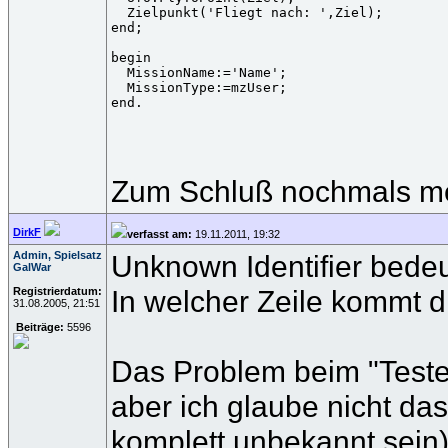
  Zielpunkt('Fliegt nach: ',Ziel);

end;

begin

  MissionName:='Name';

  MissionType:=mzUser;

Zum Schluß nochmals mei
DirkF
verfasst am:
19.11.2011, 19:32
Admin, Spielsatz
Unknown Identifier bedeu
GalWar
In welcher Zeile kommt d
Registrierdatum:
31.08.2005, 21:51
Beiträge:
5596
Das Problem beim "Testen"
aber ich glaube nicht da
komplett unbekannt sein)