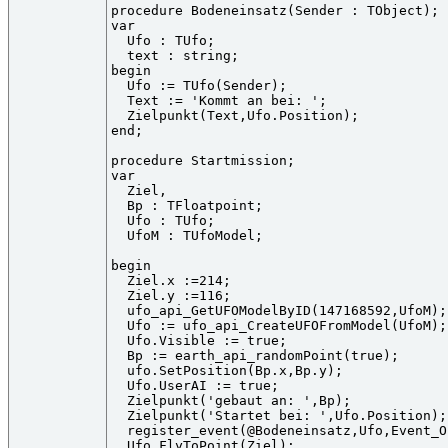
procedure Bodeneinsatz(Sender : TObject);

var

  Ufo : TUfo;

  text : string;

begin

  Ufo := TUfo(Sender);

  Text := 'Kommt an bei: ';

  Zielpunkt(Text,Ufo.Position);

end;

procedure Startmission;

var

  Ziel,

  Bp : TFloatpoint;

  Ufo : TUfo;

  UfoM : TUfoModel;

begin

  Ziel.x :=214;

  Ziel.y :=116;

  ufo_api_GetUFOModelByID(147168592,UfoM);
  Ufo := ufo_api_CreateUFOFromModel(UfoM);

  Ufo.Visible := true;

  Bp := earth_api_randomPoint(true);

  ufo.SetPosition(Bp.x,Bp.y);

  Ufo.UserAI := true;

  Zielpunkt('gebaut an: ',Bp);

  Zielpunkt('Startet bei: ',Ufo.Position);

  register_event(@Bodeneinsatz,Ufo,Event_O
  Ufo.FlyToPoint(Ziel);
